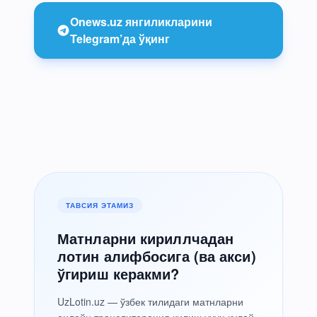
Onews.uz янгиликларини
Telegram’да ўқинг
ТАВСИЯ ЭТАМИЗ
Матнларни кириллчадан
лотин алифбосига (ва акси)
ўгириш керакми?
UzLotin.uz — ўзбек тилидаги матнларни
онлайн транслитерация қилиш учун қулай