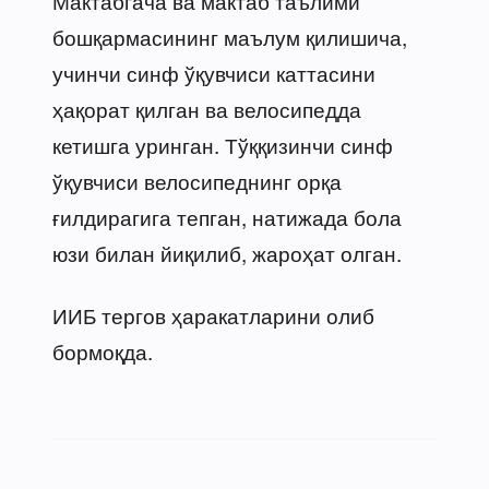
Мактабгача ва мактаб таълими
бошқармасининг маълум қилишича,
учинчи синф ўқувчиси каттасини
ҳақорат қилган ва велосипедда
кетишга уринган. Тўққизинчи синф
ўқувчиси велосипеднинг орқа
ғилдирагига тепган, натижада бола
юзи билан йиқилиб, жароҳат олган.
ИИБ тергов ҳаракатларини олиб
бормоқда.