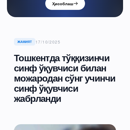
Ҳисоблаш
17/10/2025
ЖАМИЯТ
Тошкентда тўққизинчи
синф ўқувчиси билан
можародан сўнг учинчи
синф ўқувчиси
жабрланди