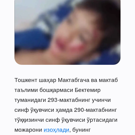
Тошкент шаҳар Мактабгача ва мактаб
таълими бошқармаси Бектемир
туманидаги 293-мактабнинг учинчи
синф ўқувчиси ҳамда 290-мактабнинг
тўққизинчи синф ўқувчиси ўртасидаги
можарони
изоҳлади
, бунинг