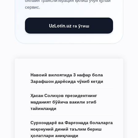
сервис.
UzLotin.uz га ўтиш
Навоий вилоятида 3 нафар бола
Зарафшон дарёсида чўкиб кетди
Ҳасан Солиҳов президентнинг
маданият бўйича вакили этиб
тайинланди
Сурхондарё ва Фарғонада болаларга
ноқонуний диний таълим бериш
ҳолатлари аниқланди