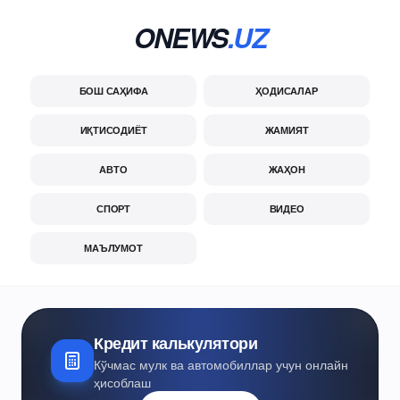
ONEWS
.UZ
БОШ САҲИФА
ҲОДИСАЛАР
ИҚТИСОДИЁТ
ЖАМИЯТ
АВТО
ЖАҲОН
СПОРТ
ВИДЕО
МАЪЛУМОТ
Кредит калькулятори
Кўчмас мулк ва автомобиллар учун онлайн
ҳисоблаш