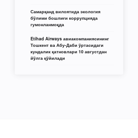
Самарқанд вилоятида экология
бўлими бошлиғи коррупцияда
гумонланмоқда
Etihad Airways авиакомпаниясининг
Тошкент ва Абу-Даби ўртасидаги
кундалик қатновлари 10 августдан
йўлга қўйилади