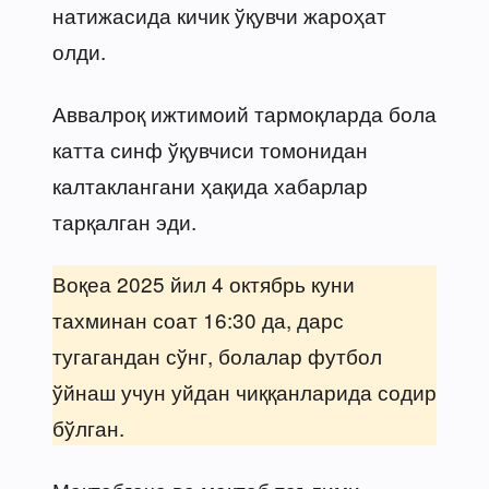
натижасида кичик ўқувчи жароҳат
олди.
Аввалроқ ижтимоий тармоқларда бола
катта синф ўқувчиси томонидан
калтаклангани ҳақида хабарлар
тарқалган эди.
Воқеа 2025 йил 4 октябрь куни
тахминан соат 16:30 да, дарс
тугагандан сўнг, болалар футбол
ўйнаш учун уйдан чиққанларида содир
бўлган.