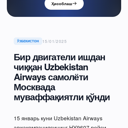
Ҳисоблаш
15/01/2025
ЎЗБЕКИСТОН
Бир двигатели ишдан
чиққан Uzbekistan
Airways самолёти
Москвада
муваффақиятли қўнди
15 январь куни Uzbekistan Airways
авиакомпаниясининг HY9607 рейси