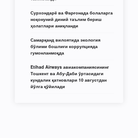
Сурхондарё ва Фарғонада болаларга
ноқонуний диний таълим бериш
ҳолатлари аниқланди
Самарқанд вилоятида экология
бўлими бошлиғи коррупцияда
гумонланмоқда
Etihad Airways авиакомпаниясининг
Тошкент ва Абу-Даби ўртасидаги
кундалик қатновлари 10 августдан
йўлга қўйилади