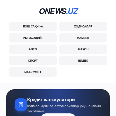
ONEWS
.UZ
БОШ САҲИФА
ҲОДИСАЛАР
ИҚТИСОДИЁТ
ЖАМИЯТ
АВТО
ЖАҲОН
СПОРТ
ВИДЕО
МАЪЛУМОТ
Кредит калькулятори
Кўчмас мулк ва автомобиллар учун онлайн
ҳисоблаш