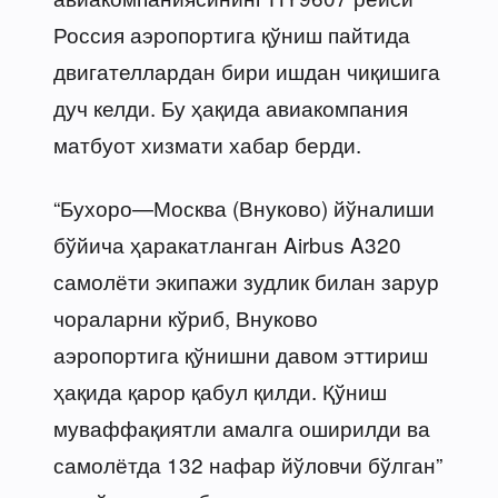
Россия аэропортига қўниш пайтида
двигателлардан бири ишдан чиқишига
дуч келди. Бу ҳақида авиакомпания
матбуот хизмати хабар берди.
“Бухоро—Москва (Внуково) йўналиши
бўйича ҳаракатланган Airbus A320
самолёти экипажи зудлик билан зарур
чораларни кўриб, Внуково
аэропортига қўнишни давом эттириш
ҳақида қарор қабул қилди. Қўниш
муваффақиятли амалга оширилди ва
самолётда 132 нафар йўловчи бўлган”