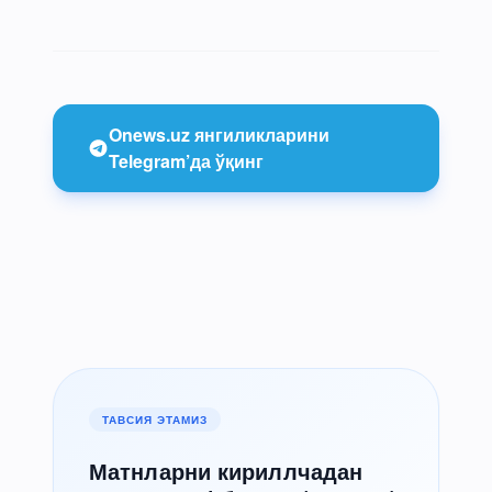
Onews.uz янгиликларини
Telegram’да ўқинг
ТАВСИЯ ЭТАМИЗ
Матнларни кириллчадан