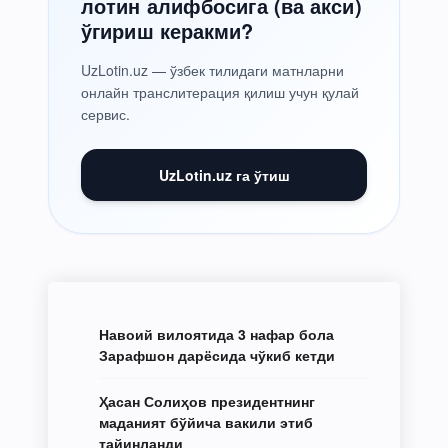
лотин алифбосига (ва акси)
ўгириш керакми?
UzLotin.uz — ўзбек тилидаги матнларни
онлайн транслитерация қилиш учун қулай
сервис.
UzLotin.uz га ўтиш
Навоий вилоятида 3 нафар бола
Зарафшон дарёсида чўкиб кетди
Ҳасан Солиҳов президентнинг
маданият бўйича вакили этиб
тайинланди