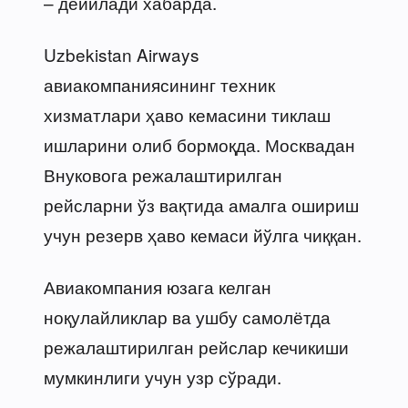
– дейилади хабарда.
Uzbekistan Airways
авиакомпаниясининг техник
хизматлари ҳаво кемасини тиклаш
ишларини олиб бормоқда. Москвадан
Внуковога режалаштирилган
рейсларни ўз вақтида амалга ошириш
учун резерв ҳаво кемаси йўлга чиққан.
Авиакомпания юзага келган
ноқулайликлар ва ушбу самолётда
режалаштирилган рейслар кечикиши
мумкинлиги учун узр сўради.