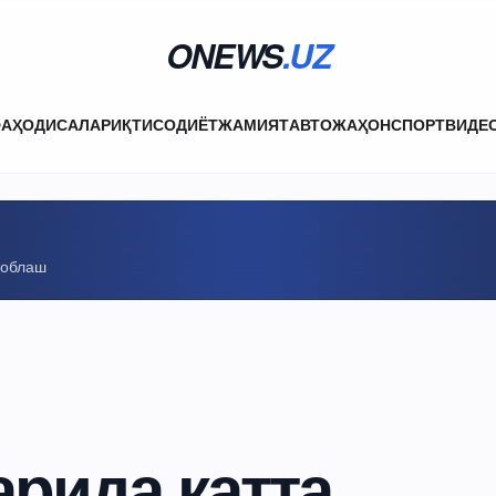
ONEWS
.UZ
ФА
ҲОДИСАЛАР
ИҚТИСОДИЁТ
ЖАМИЯТ
АВТО
ЖАҲОН
СПОРТ
ВИДЕ
соблаш
арида катта