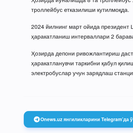
троллейбус етказилиши кутилмоқда.
2024 йилнинг март ойида президент
ҳаракатланиш интерваллари 2 барава
Ҳозирда депони ривожлантириш даст
ҳаракатланувчи таркибни қабул қили
электробуслар учун зарядлаш станци
Onews.uz янгиликларини Telegram’да ў