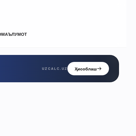
О
МАЪЛУМОТ
Ҳисоблаш
UZCALC.UZ