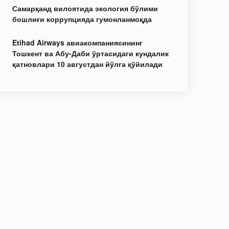
Самарқанд вилоятида экология бўлими
бошлиғи коррупцияда гумонланмоқда
Etihad Airways авиакомпаниясининг
Тошкент ва Абу-Даби ўртасидаги кундалик
қатновлари 10 августдан йўлга қўйилади