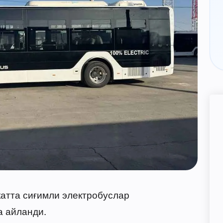
катта сиғимли электробуслар
а айланди.