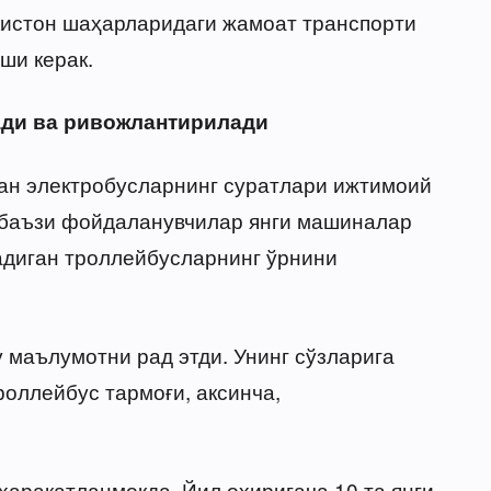
кистон шаҳарларидаги жамоат транспорти
иши керак.
ади ва ривожлантирилади
ган электробусларнинг суратлари ижтимоий
, баъзи фойдаланувчилар янги машиналар
адиган троллейбусларнинг ўрнини
 маълумотни рад этди. Унинг сўзларига
роллейбус тармоғи, аксинча,
ҳаракатланмоқда. Йил охиригача 10 та янги