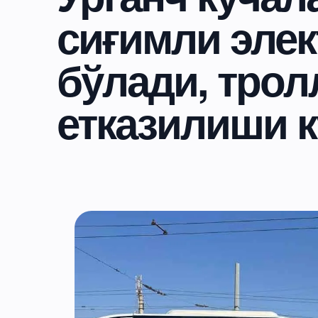
сиғимли эле
бўлади, трол
етказилиши 