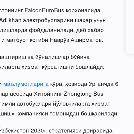
стоннинг FalconEuroBus корхонасида
 Adilkhan электробусларини шаҳар учун
налишларда фойдаланилади, деб хабар
ги матбуот котиби Наврўз Аширматов.
лаштириш ва йўналишлар бўйича
чиларга хизмат кўрсатишни бошлайди.
ти
маълумотларига
кўра, ҳозирда Урганчда 6
лар асосида Хитойнинг Zhongtong Bus
иғимли автобуслари йўловчиларга хизмат
ташиш» компанияси томонидан бошқарилади.
Ўзбекистон-2030» стратегияси доирасида