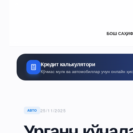
БОШ САҲИ
Кредит калькулятори
Кўчмас мулк ва автомобиллар учун онлайн ҳи
25/11/2025
АВТО
Урганч кўчал