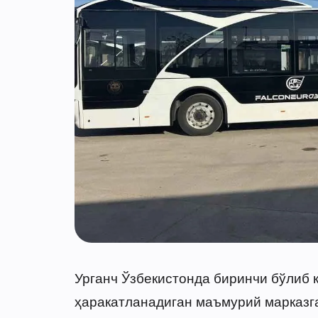
Урганч Ўзбекистонда биринчи бўлиб 
ҳаракатланадиган маъмурий марказг