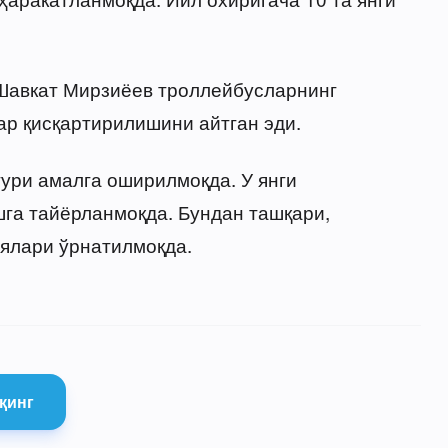
 Шавкат Мирзиёев троллейбусларнинг
р қисқартирилишини айтган эди.
ури амалга оширилмоқда. У янги
шга тайёрланмоқда. Бундан ташқари,
ялари ўрнатилмоқда.
қинг