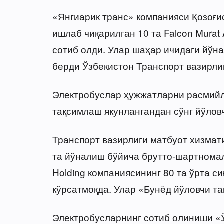
«Янгиарик транс» компанияси Қозоғи
ишлаб чиқарилган 10 та Falcon Murat
сотиб олди. Улар шаҳар ичидаги йў
берди Ўзбекистон Транспорт вазирли
Электробуслар ҳужжатларни расмий
тақсимлаш якунлангандан сўнг йўлов
Транспорт вазирлиги матбуот хизма
та йўналиш бўйича брутто-шартнома
Holding компаниясининг 80 та ўрта с
кўрсатмоқда. Улар «Бунёд йўловчи 
Электробусларнинг сотиб олиниши «