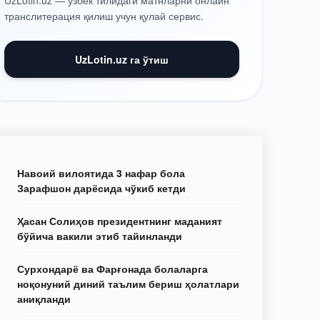
UzLotin.uz — ўзбек тилидаги матнларни онлайн
транслитерация қилиш учун қулай сервис.
UzLotin.uz га ўтиш
Навоий вилоятида 3 нафар бола
Зарафшон дарёсида чўкиб кетди
Ҳасан Солиҳов президентнинг маданият
бўйича вакили этиб тайинланди
Сурхондарё ва Фарғонада болаларга
ноқонуний диний таълим бериш ҳолатлари
аниқланди