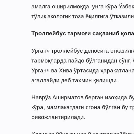
амалга оширилмоқда, унга кўра Ўзбе
тўлиқ экологик тоза ёқилғига ўтказил
Троллейбус тармоғи сақланиб қол
Урганч троллейбус депосига етказил
тармоқларда пайдо бўлганидан сўнг
Урганч ва Хива ўртасида ҳаракатлан
эгаллайди деб тахмин қилишди.
Наврўз Аширматов берган изоҳида бу
кўра, мамлакатдаги ягона бўлган бу т
ривожлантирилади.
Ҳозирда йўналишда 8 та троллейбус 