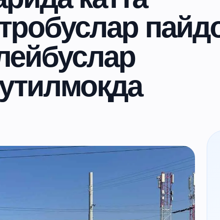
ктробуслар пайд
лейбуслар
кутилмоқда