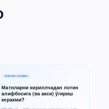
о
ТАВСИЯ ЭТАМИЗ
Матнларни кириллчадан лотин
алифбосига (ва акси) ўгириш
керакми?