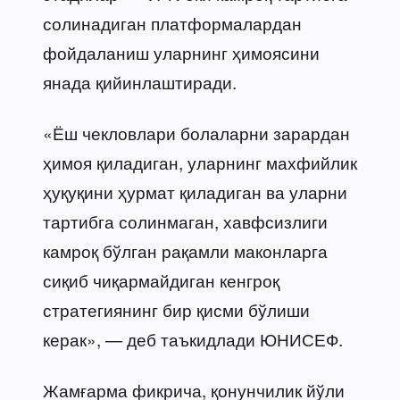
солинадиган платформалардан
фойдаланиш уларнинг ҳимоясини
янада қийинлаштиради.
«Ёш чекловлари болаларни зарардан
ҳимоя қиладиган, уларнинг махфийлик
ҳуқуқини ҳурмат қиладиган ва уларни
тартибга солинмаган, хавфсизлиги
камроқ бўлган рақамли маконларга
сиқиб чиқармайдиган кенгроқ
стратегиянинг бир қисми бўлиши
керак», — деб таъкидлади ЮНИСЕФ.
Жамғарма фикрича, қонунчилик йўли