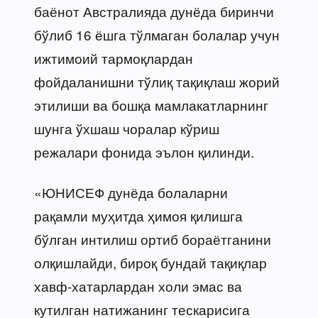
баёнот Австралияда дунёда биринчи
бўлиб 16 ёшга тўлмаган болалар учун
ижтимоий тармоқлардан
фойдаланишни тўлиқ тақиқлаш жорий
этилиши ва бошқа мамлакатларнинг
шунга ўхшаш чоралар кўриш
режалари фонида эълон қилинди.
«ЮНИСЕФ дунёда болаларни
рақамли муҳитда ҳимоя қилишга
бўлган интилиш ортиб бораётганини
олқишлайди, бироқ бундай тақиқлар
хавф-хатарлардан холи эмас ва
кутилган натижанинг тескарисига