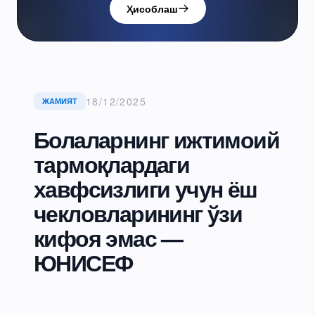
Ҳисоблаш
18/12/2025
ЖАМИЯТ
Болаларнинг ижтимоий
тармоқлардаги
хавфсизлиги учун ёш
чекловларининг ўзи
кифоя эмас —
ЮНИСЕФ