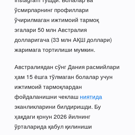
ўсмирларнинг профиллари
ўчирилмаган ижтимоий тармоқ
эгалари 50 млн Австралия
долларигача (33 млн АҚШ доллари)
жаримага тортилиши мумкин.
Австралиядан сўнг Дания расмийлари
ҳам 15 ёшга тўлмаган болалар учун
ижтимоий тармоқлардан
фойдаланишни чеклаш
ниятида
эканликларини билдиришди. Бу
ҳақдаги қонун 2026 йилнинг
ўрталарида қабул қилиниши