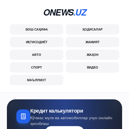
ONEWS
.UZ
БОШ САҲИФА
ҲОДИСАЛАР
ИҚТИСОДИЁТ
ЖАМИЯТ
АВТО
ЖАҲОН
СПОРТ
ВИДЕО
МАЪЛУМОТ
Кредит калькулятори
Кўчмас мулк ва автомобиллар учун онлайн
ҳисоблаш