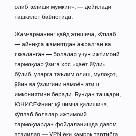
олиб келиши мумкин», — дейилади
ташкилот баёнотида.
Жамғарманинг қайд этишича, кўплаб
— айниқса жамиятдан ажралган ва
яккаланган — болалар учун ижтимоий
тармоқлар ўзига хос «ҳаёт йўли»
бўлиб, уларга таълим олиш, мулоқот,
ўйин ва ўзлигини намоён этиш
имкониятини беради. Бундан ташқари,
ЮНИСЕФнинг қўшимча қилишича,
кўплаб болалар ижтимоий
тармоқлардан фойдаланишда давом
этадилар — VPN ёки камроқ тартибга