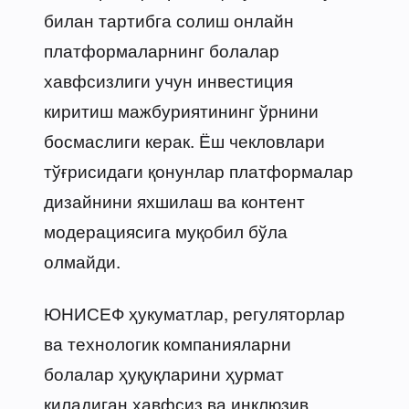
билан тартибга солиш онлайн
платформаларнинг болалар
хавфсизлиги учун инвестиция
киритиш мажбуриятининг ўрнини
босмаслиги керак. Ёш чекловлари
тўғрисидаги қонунлар платформалар
дизайнини яхшилаш ва контент
модерациясига муқобил бўла
олмайди.
ЮНИСЕФ ҳукуматлар, регуляторлар
ва технологик компанияларни
болалар ҳуқуқларини ҳурмат
қиладиган хавфсиз ва инклюзив