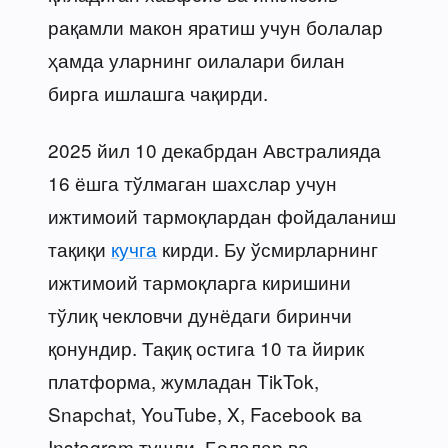
рақамли макон яратиш учун болалар
ҳамда уларнинг оилалари билан
бирга ишлашга чақирди.
2025 йил 10 декабрдан Австралияда
16 ёшга тўлмаган шахслар учун
ижтимоий тармоқлардан фойдаланиш
тақиқи
кучга
кирди. Бу ўсмирларнинг
ижтимоий тармоқларга киришини
тўлиқ чекловчи дунёдаги биринчи
қонундир. Тақиқ остига 10 та йирик
платформа, жумладан TikTok,
Snapchat, YouTube, X, Facebook ва
Instagram тушди. Болалар ва