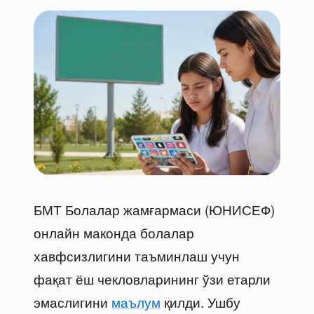
БМТ Болалар жамғармаси (ЮНИСЕФ)
онлайн маконда болалар
хавфсизлигини таъминлаш учун
фақат ёш чекловларининг ўзи етарли
эмаслигини
маълум
қилди. Ушбу