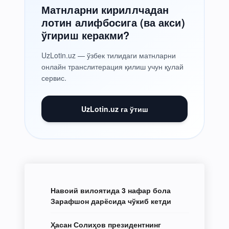
Матнларни кириллчадан
лотин алифбосига (ва акси)
ўгириш керакми?
UzLotin.uz — ўзбек тилидаги матнларни
онлайн транслитерация қилиш учун қулай
сервис.
UzLotin.uz га ўтиш
Навоий вилоятида 3 нафар бола
Зарафшон дарёсида чўкиб кетди
Ҳасан Солиҳов президентнинг