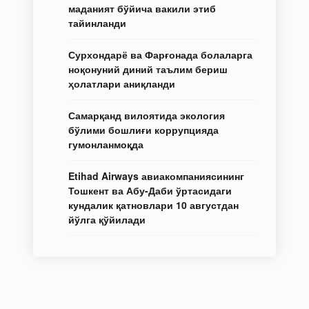
маданият бўйича вакили этиб
тайинланди
Сурхондарё ва Фарғонада болаларга
ноқонуний диний таълим бериш
ҳолатлари аниқланди
Самарқанд вилоятида экология
бўлими бошлиғи коррупцияда
гумонланмоқда
Etihad Airways авиакомпаниясининг
Тошкент ва Абу-Даби ўртасидаги
кундалик қатновлари 10 августдан
йўлга қўйилади