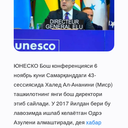
ЮНЕСКО Бош конференцияси 6
ноябрь куни Самарқанддаги 43-
сессиясида Халед Ал-Ананини (Миср)
ташкилотнинг янги бош директори
этиб сайлади. У 2017 йилдан бери бу
лавозимда ишлаб келаётган Одрэ
Азулени алмаштиради, дея
хабар