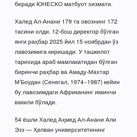
беради ЮНЕСКО матбуот хизмати.
Халед Ал-Анани 179 та овознинг 172
тасини олди. 12-бош директор бўлган
янги раҳбар 2025 йил 15 ноябрдан ўз
лавозимига киришади. У ташкилот
тарихида араб мамлакатидан бўлган
биринчи раҳбар ва Амаду-Махтар
М’Боудан (Сенегал, 1974−1987) кейин
бу лавозимдаги Африканинг иккинчи
вакили бўлади.
54 ёшли Халед Аҳмед Ал-Анани Али
Эзз — Ҳелван университетининг