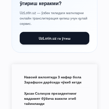
ўгириш керакми?
UzLotin.uz — ўзбек тилидаги матнларни
онлайн транслитерация қилиш учун қулай
сервис.
UzLotin.uz га ўтиш
Навоий вилоятида 3 нафар бола
Зарафшон дарёсида чўкиб кетди
Ҳасан Солиҳов президентнинг
маданият бўйича вакили этиб
тайинланди