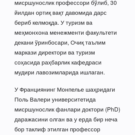
мисршунослик профессори бўлиб, 30
йилдан ортиқ вақт давомида дарс
бериб келмоқда. У туризм ва
меҳмонхона менежменти факультети
декани ўринбосари, Очиқ таълим
маркази директори ва туризм
соҳасида раҳбарлик кафедраси
мудири лавозимларида ишлаган.
У Франциянинг Монпелье шаҳридаги
Поль Валери университетида
мисршунослик фанлари доктори (PhD)
даражасини олган ва у ерда бир неча
бор таклиф этилган профессор