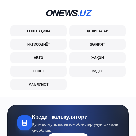
ONEWS
.UZ
БОШ САҲИФА
ҲОДИСАЛАР
ИҚТИСОДИЁТ
ЖАМИЯТ
АВТО
ЖАҲОН
СПОРТ
ВИДЕО
МАЪЛУМОТ
Кредит калькулятори
Кўчмас мулк ва автомобиллар учун онлайн
ҳисоблаш