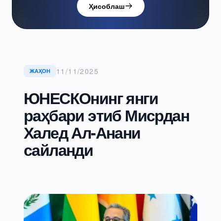
Ҳисоблаш
11/11/2025
ЖАҲОН
ЮНЕСКОнинг янги
раҳбари этиб Мисрдан
Халед Ал-Анани
сайланди