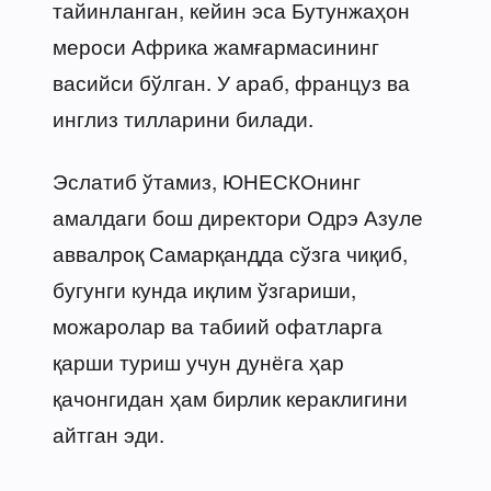
тайинланган, кейин эса Бутунжаҳон
мероси Африка жамғармасининг
васийси бўлган. У араб, француз ва
инглиз тилларини билади.
Эслатиб ўтамиз, ЮНЕСКОнинг
амалдаги бош директори Одрэ Азуле
аввалроқ Самарқандда сўзга чиқиб,
бугунги кунда иқлим ўзгариши,
можаролар ва табиий офатларга
қарши туриш учун дунёга ҳар
қачонгидан ҳам бирлик кераклигини
айтган эди.