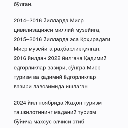
бўлган.
2014–2016 йилларда Миср
цивилизацияси миллий музейига,
2015–2016 йилларда эса Қоҳирадаги
Миср музейига раҳбарлик қилган.
2016 йилдан 2022 йилгача Қадимий
ёдгорликлар вазири, сўнгра Миср
туризм ва қадимий ёдгорликлар
вазири лавозимида ишлаган.
2024 йил ноябрида Жаҳон туризм
ташкилотининг маданий туризм
бўйича махсус элчиси этиб