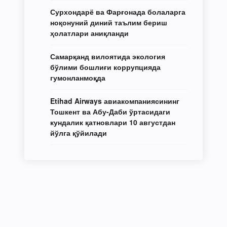
Сурхондарё ва Фарғонада болаларга
ноқонуний диний таълим бериш
ҳолатлари аниқланди
Самарқанд вилоятида экология
бўлими бошлиғи коррупцияда
гумонланмоқда
Etihad Airways авиакомпаниясининг
Тошкент ва Абу-Даби ўртасидаги
кундалик қатновлари 10 августдан
йўлга қўйилади