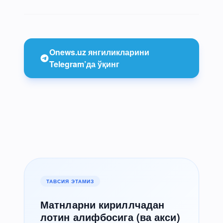
Onews.uz янгиликларини
Telegram’да ўқинг
ТАВСИЯ ЭТАМИЗ
Матнларни кириллчадан
лотин алифбосига (ва акси)