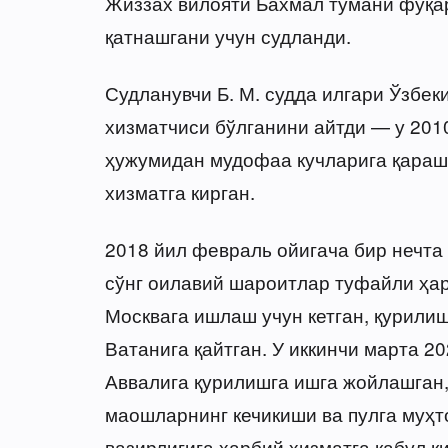
Жиззах вилояти Бахмал тумани фуқа
қатнашгани учун судланди.
Судланувчи Б. М. судда илгари Ўзбе
хизматчиси бўлганини айтди — у 201
ҳужумидан мудофаа кучларига қараш
хизматга кирган.
2018 йил февраль ойигача бир нечта
сўнг оилавий шароитлар туфайли ҳар
Москвага ишлаш учун кетган, қурили
Ватанига қайтган. У иккинчи марта 20
Аввалига қурилишга ишга жойлашган,
маошларнинг кечикиши ва пулга муҳ
вазирлигига ҳарбий хизматга қабул қ