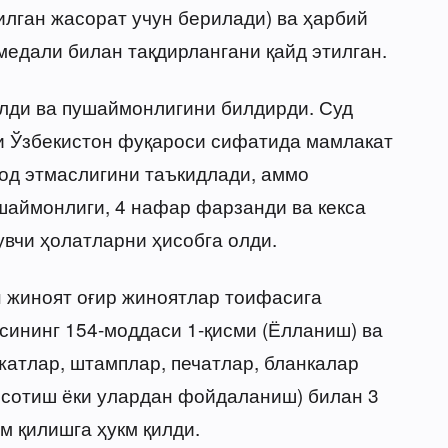
лган жасорат учун берилади) ва ҳарбий
едали билан тақдирлангани қайд этилган.
олди ва пушаймонлигини билдирди. Суд
и Ўзбекистон фуқароси сифатида мамлакат
од этмаслигини таъкидлади, аммо
ушаймонлиги, 4 нафар фарзанди ва кекса
увчи ҳолатларни ҳисобга олди.
 жиноят оғир жиноятлар тоифасига
ксининг 154-моддаси 1-қисми (Ёлланиш) ва
жатлар, штамплар, печатлар, бланкалар
 сотиш ёки улардан фойдаланиш) билан 3
м қилишга ҳукм қилди.