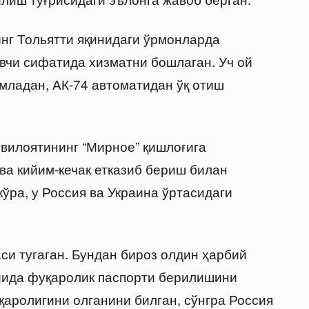
нг Тольятти яқинидаги ўрмонларда
вчи сифатида хизматни бошлаган. Уч ой
младан, АК-74 автоматидан ўқ отиш
к вилоятининг “Мирное” қишлоғига
 ва кийим-кечак етказиб бериш билан
кўра, у Россия ва Украина ўртасидаги
.
си тугаган. Бундан бироз олдин ҳарбий
ойида фуқаролик паспорти берилишини
қаролигини олганини билган, сўнгра Россия