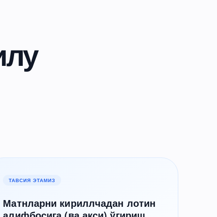
илу
ТАВСИЯ ЭТАМИЗ
Матнларни кириллчадан лотин
алифбосига (ва акси) ўгириш