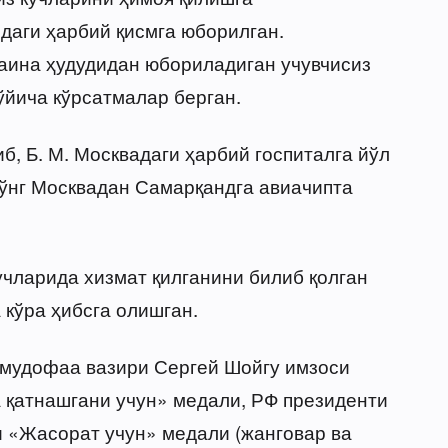
даги ҳарбий қисмга юборилган.
аина ҳудудидан юбориладиган учувчисиз
йича кўрсатмалар берган.
б, Б. М. Москвадаги ҳарбий госпиталга йўл
 сўнг Москвадан Самарқандга авиачипта
учларида хизмат қилганини билиб қолган
 кўра ҳибсга олишган.
Ф мудофаа вазири Сергей Шойгу имзоси
 қатнашгани учун» медали, РФ президенти
 «Жасорат учун» медали (жанговар ва