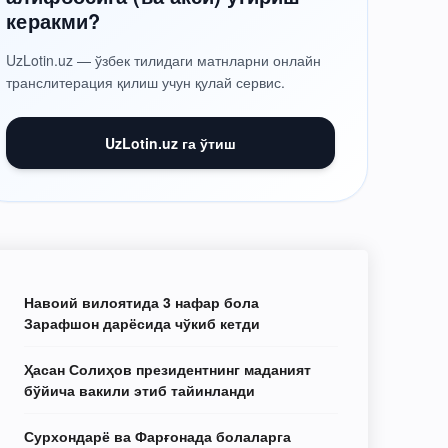
керакми?
UzLotin.uz — ўзбек тилидаги матнларни онлайн
транслитерация қилиш учун қулай сервис.
UzLotin.uz га ўтиш
Навоий вилоятида 3 нафар бола
Зарафшон дарёсида чўкиб кетди
Ҳасан Солиҳов президентнинг маданият
бўйича вакили этиб тайинланди
Сурхондарё ва Фарғонада болаларга