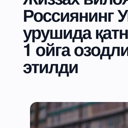
Россиянинг У
урушида қатн
1 ойга озодл
этилди