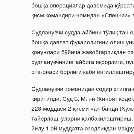
бошқа операциялар давомида кўрсати
қисм командири номидан «Спецназ» м
Судланувчи судда айбини тўлиқ тан 
бошқа давлат фуқаролигини олиш ун
қонунлари бўйича жавобгарликдан оз
судланувчининг айбига иқрорлиги, п
ота-онаси борлиги каби енгиллаштир
Судланувчи томонидан содир этилган
киритилди. Суд Б. М. ни Жиноят коде
228-моддаси 2-қисми «а» банди (Ҳуж
тайёрлаш, уларни қалбакилаштириш,
йилу 1 ой муддатга озодликдан маҳру