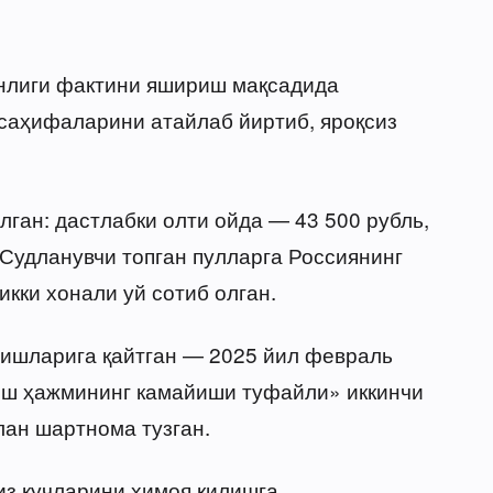
анлиги фактини яшириш мақсадида
 саҳифаларини атайлаб йиртиб, яроқсиз
лган: дастлабки олти ойда — 43 500 рубль,
 Судланувчи топган пулларга Россиянинг
кки хонали уй сотиб олган.
 ишларига қайтган — 2025 йил февраль
«иш ҳажмининг камайиши туфайли» иккинчи
ан шартнома тузган.
из кучларини ҳимоя қилишга