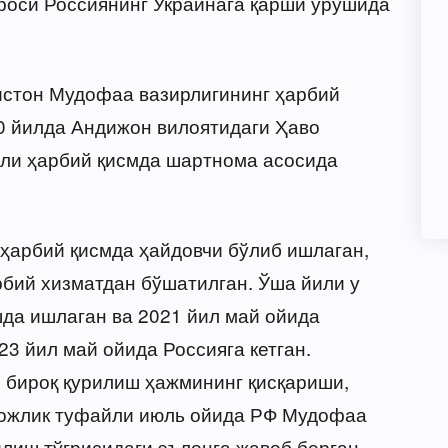
роси Россиянинг Украинага қарши урушида
кистон Мудофаа вазирлигининг ҳарбий
0 йилда Андижон вилоятидаги Ҳаво
ли ҳарбий қисмда шартнома асосида
 ҳарбий қисмда ҳайдовчи бўлиб ишлаган,
бий хизматдан бўшатилган. Ўша йили у
шда ишлаган ва 2021 йил май ойида
23 йил май ойида Россияга кетган.
 бироқ қурилиш ҳажмининг қисқариши,
тожлик туфайли июль ойида РФ Мудофаа
илиш тўғрисидаги эълонга жавоб берган.