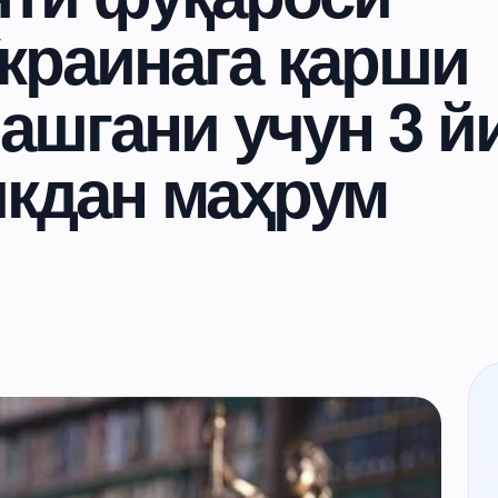
краинага қарши
ашгани учун 3 й
икдан маҳрум