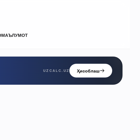
О
МАЪЛУМОТ
Ҳисоблаш
UZCALC.UZ