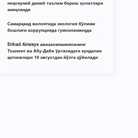
ноқонуний диний таълим бериш ҳолатлари
аниқланди
Самарқанд вилоятида экология бўлими
бошлиғи коррупцияда гумонланмоқда
Etihad Airways авиакомпаниясининг
Тошкент ва Абу-Даби ўртасидаги кундалик
қатновлари 10 августдан йўлга қўйилади