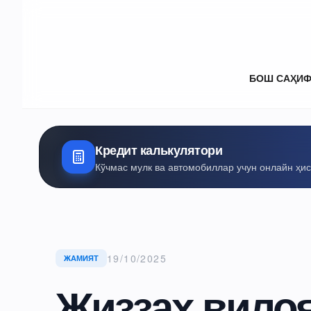
БОШ САҲИ
Кредит калькулятори
Кўчмас мулк ва автомобиллар учун онлайн ҳи
19/10/2025
ЖАМИЯТ
Жиззах вило