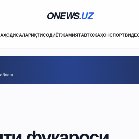
ONEWS
.UZ
ФА
ҲОДИСАЛАР
ИҚТИСОДИЁТ
ЖАМИЯТ
АВТО
ЖАҲОН
СПОРТ
ВИДЕ
соблаш
яти фуқароси