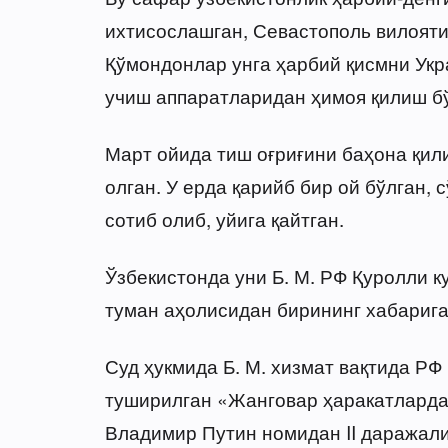
ихтисослашган, Севастополь вилояти
Қўмондонлар унга ҳарбий қисмни Укр
учиш аппаратларидан ҳимоя қилиш бў
Март ойида тиш оғриғини баҳона қили
олган. У ерда қарийб бир ой бўлган,
сотиб олиб, уйига қайтган.
Ўзбекистонда уни Б. М. РФ Қуролли к
туман аҳолисидан бирининг хабарига
Суд ҳукмида Б. М. хизмат вақтида Р
туширилган «Жанговар ҳаракатларда
Владимир Путин номидан II даражали