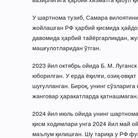
У шартнома тузиб, Самара вилоятини
жойлашган РФ ҳарбий қисмида ҳайдо
давомида ҳарбий тайёргарликдан, жу
машғулотларидан ўтган.
2023 йил октябрь ойида Б. М. Луганс
юборилган. У ерда ёқилғи, озиқ-овқат
шуғулланган. Бироқ, унинг сўзларига 
жанговар ҳаракатларда қатнашмаган
2024 йил июль ойида унинг шартнома
қисм ходимлари унга 2024 йил май 
маълум қилишган. Шу тариқа у РФ фу