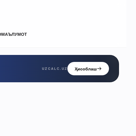
О
МАЪЛУМОТ
Ҳисоблаш
UZCALC.UZ