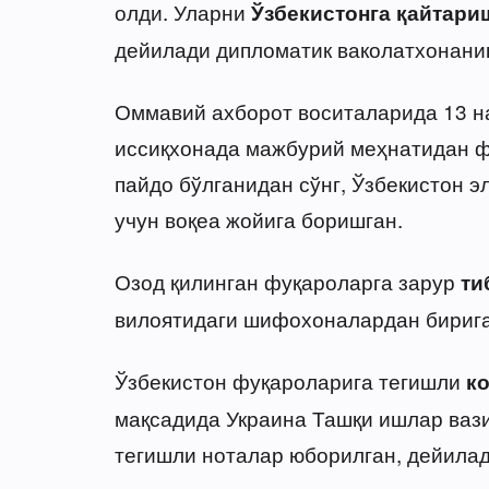
олди. Уларни
Ўзбекистонга қайтари
дейилади дипломатик ваколатхонанин
Оммавий ахборот воситаларида 13 н
иссиқхонада мажбурий меҳнатидан ф
пайдо бўлганидан сўнг, Ўзбекистон 
учун воқеа жойига боришган.
Озод қилинган фуқароларга зарур
ти
вилоятидаги шифохоналардан бириг
Ўзбекистон фуқароларига тегишли
к
мақсадида Украина Ташқи ишлар вази
тегишли ноталар юборилган, дейилад