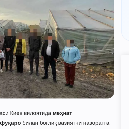
наси Киев вилоятида
меҳнат
билан боғлиқ вазиятни назоратга
 фуқаро