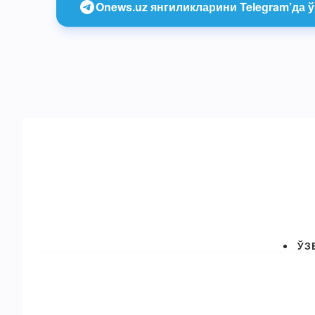
Onews.uz янгиликларини Telegram’да ў
ЎЗ