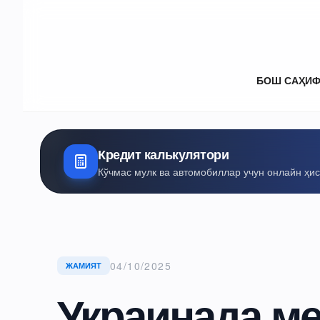
БОШ САҲИ
Кредит калькулятори
Кўчмас мулк ва автомобиллар учун онлайн ҳи
04/10/2025
ЖАМИЯТ
Украинада ме