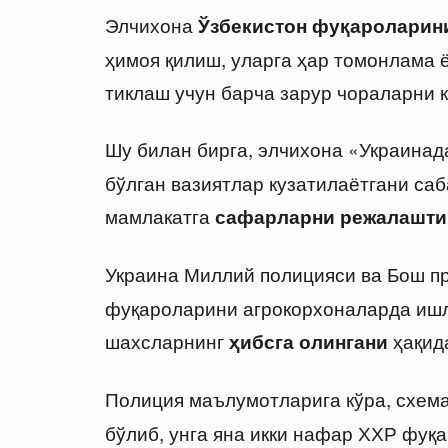
Элчихона
Ўзбекистон фуқароларин
ҳимоя қилиш, уларга ҳар томонлама 
тиклаш учун барча зарур чораларни 
Шу билан бирга, элчихона «Украина
бўлган вазиятлар кузатилаётгани саб
мамлакатга
сафарларни режалашти
Украина Миллий полицияси ва Бош п
фуқароларини агрокорхоналарда ишл
шахсларнинг
ҳақид
ҳибсга олингани
Полиция маълумотларига кўра, схем
бўлиб, унга яна икки нафар ХХР фуқа