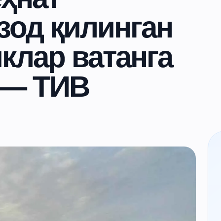
зод қилинган
клар ватанга
 — ТИВ