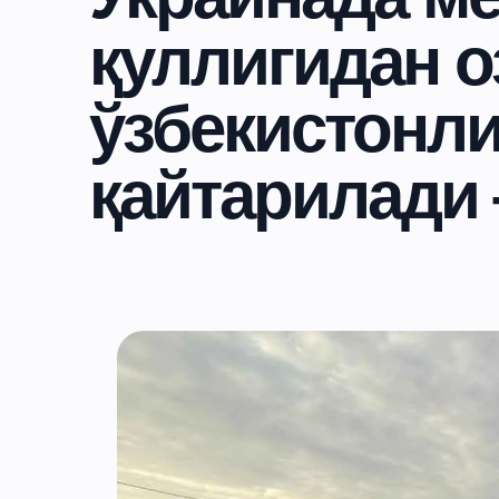
қуллигидан о
ўзбекистонли
қайтарилади