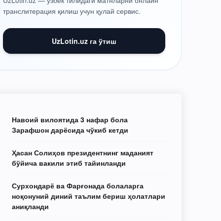
UzLotin.uz — ўзбек тилидаги матнларни онлайн
транслитерация қилиш учун қулай сервис.
UzLotin.uz га ўтиш
Навоий вилоятида 3 нафар бола
Зарафшон дарёсида чўкиб кетди
Ҳасан Солиҳов президентнинг маданият
бўйича вакили этиб тайинланди
Сурхондарё ва Фарғонада болаларга
ноқонуний диний таълим бериш ҳолатлари
аниқланди