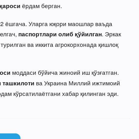
ёрдам берган.
қароси
2 ёшгача. Уларга юқори маошлар ваъда
келгач,
. Эркак
паспортлари олиб қўйилган
турилган ва иккита агрокорхонада қишлоқ
моддаси бўйича жиноий иш қўзғатган.
оси
ва Украина Миллий ижтимоий
я ташкилоти
дам кўрсатилаётгани хабар қилинган эди.