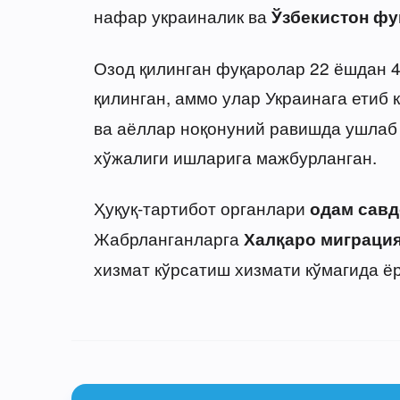
нафар украиналик ва
Ўзбекистон фу
Озод қилинган фуқаролар 22 ёшдан 4
қилинган, аммо улар Украинага етиб 
ва аёллар ноқонуний равишда ушлаб 
хўжалиги ишларига мажбурланган.
Ҳуқуқ-тартибот органлари
одам савд
Жабрланганларга
Халқаро миграци
хизмат кўрсатиш хизмати кўмагида ёр