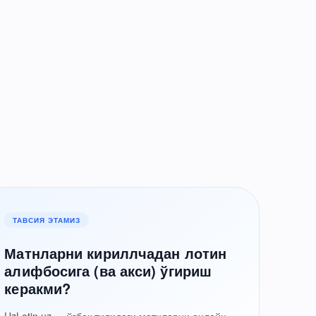
ТАВСИЯ ЭТАМИЗ
Матнларни кириллчадан лотин
алифбосига (ва акси) ўгириш
керакми?