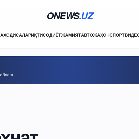
ONEWS
.UZ
ФА
ҲОДИСАЛАР
ИҚТИСОДИЁТ
ЖАМИЯТ
АВТО
ЖАҲОН
СПОРТ
ВИДЕ
соблаш
ҳнат