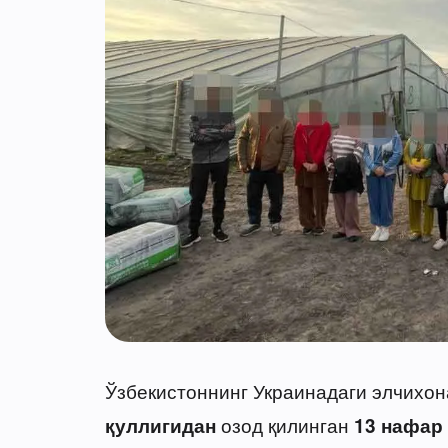
Ўзбекистоннинг Украинадаги элчихо
озод қилинган
қуллигидан
13 нафар