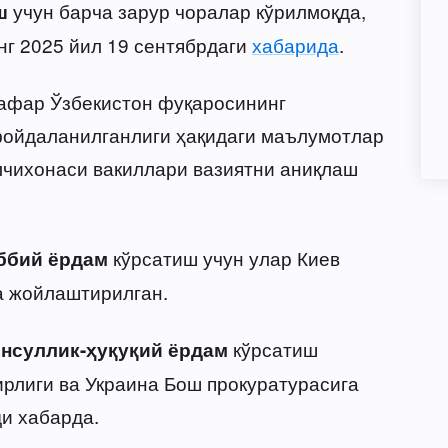
учун барча зарур чоралар кўрилмоқда,
ш
г 2025 йил 19 сентябрдаги
хабарида
.
афар Ўзбекистон фуқаросининг
ойдаланилганлиги ҳақидаги маълумотлар
элчихонаси вакиллари вазиятни аниқлаш
кўрсатиш учун улар Киев
ббий ёрдам
а жойлаштирилган.
кўрсатиш
онсуллик-ҳуқуқий ёрдам
рлиги ва Украина Бош прокуратурасига
и хабарда.