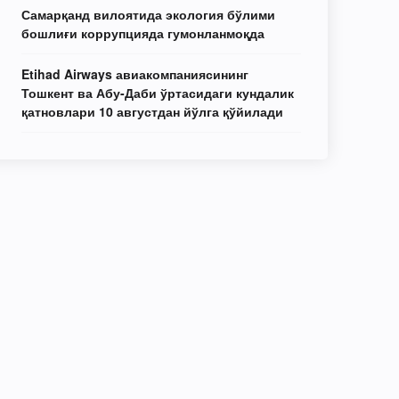
Самарқанд вилоятида экология бўлими
бошлиғи коррупцияда гумонланмоқда
Etihad Airways авиакомпаниясининг
Тошкент ва Абу-Даби ўртасидаги кундалик
қатновлари 10 августдан йўлга қўйилади