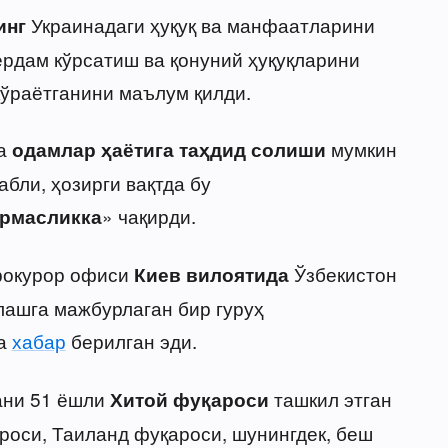
Украинадаги ҳуқуқ ва манфаатларини
инг
ёрдам кўрсатиш ва қонуний ҳуқуқларини
кўраётганини маълум қилди.
да
мумкин
одамлар ҳаётига таҳдид солиши
абли, ҳозирги вақтда бу
» чақирди.
рмасликка
рокурор офиси
Ўзбекистон
Киев вилоятида
ашга мажбурлаган бир гуруҳ
а
хабар
берилган эди.
ани 51 ёшли
ташкил этган
Хитой фуқароси
роси, Таиланд фуқароси, шунингдек, беш