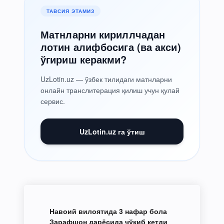
ТАВСИЯ ЭТАМИЗ
Матнларни кириллчадан
лотин алифбосига (ва акси)
ўгириш керакми?
UzLotin.uz — ўзбек тилидаги матнларни
онлайн транслитерация қилиш учун қулай
сервис.
UzLotin.uz га ўтиш
Навоий вилоятида 3 нафар бола
Зарафшон дарёсида чўкиб кетди