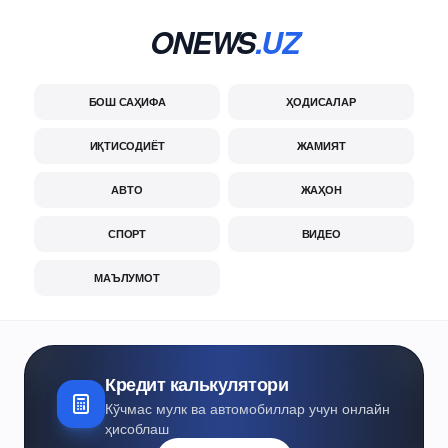
ONEWS
.UZ
БОШ САҲИФА
ҲОДИСАЛАР
ИҚТИСОДИЁТ
ЖАМИЯТ
АВТО
ЖАҲОН
СПОРТ
ВИДЕО
МАЪЛУМОТ
Кредит калькулятори
Кўчмас мулк ва автомобиллар учун онлайн
ҳисоблаш