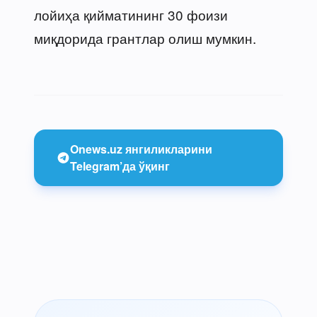
лойиҳа қийматининг 30 фоизи
миқдорида грантлар олиш мумкин.
Onews.uz янгиликларини
Telegram’да ўқинг