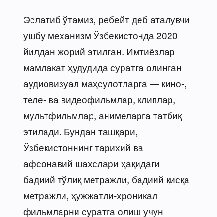
Эслатиб ўтамиз, ребейт деб аталувчи
ушбу механизм Ўзбекистонда 2020
йилдан жорий этилган. Имтиёзлар
мамлакат ҳудудида суратга олинган
аудиовизуал маҳсулотларга — кино-,
теле- ва видеофильмлар, клиплар,
мультфильмлар, анимеларга татбиқ
этилади. Бундан ташқари,
Ўзбекистоннинг тарихий ва
афсонавий шахслари ҳақидаги
бадиий тўлиқ метражли, бадиий қисқа
метражли, ҳужжатли-хроникал
фильмларни суратга олиш учун