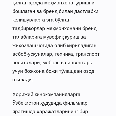
қилган ҳолда меҳмонхона қуришни
бошлаган ва бренд билан дастлабки
келишувларга эга бўлган
тадбиркорлар меҳмонхонани бренд
талабларига мувофиқ қуриш ва
жиҳозлаш чоғида олиб кириладиган
асбоб-ускуналар, техника, транспорт
воситалари, мебель ва инвентарь
учун божхона божи тўлашдан озод
этилади.
Хорижий кинокомпанияларга
Ўзбекистон ҳудудида фильмлар
яратишда харажатларининг бир