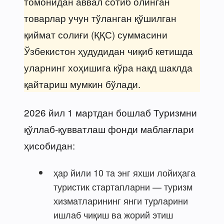
томонидан аввал сотиб олинган
товарлар учун тўланган қўшилган
қиймат солиғи (ҚҚС) суммасини
Ўзбекистон ҳудудидан чиқиб кетишда
уларнинг хоҳишига кўра нақд шаклда
қайтариш мумкин бўлади.
2026 йил 1 мартдан бошлаб Туризмни
қўллаб-қувватлаш фонди маблағлари
ҳисобидан:
ҳар йили 10 та энг яхши лойиҳага
туристик стартапларни — туризм
хизматларининг янги турларини
ишлаб чиқиш ва жорий этиш