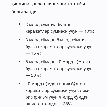
қисмини қоплашнинг янги тартиби
белгиланди:
3 млрд сўмгача бўлган
харажатлар суммаси учун — 10%;
3 млрд сўмдан 5 млрд сўмгача
бўлган харажатлар суммаси учун
— 15%;
5 млрд сўмдан 10 млрд сўмгача
бўлган харажатлар суммаси учун
— 20%;
10 млрд сўмдан ортиқ бўлган
харажатлар суммаси учун, лекин
бир фильм учун 4 млрд сўмдан
ошмаган ҳолда — 25%.