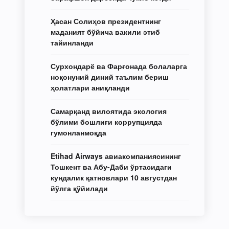
Ҳасан Солиҳов президентнинг
маданият бўйича вакили этиб
тайинланди
Сурхондарё ва Фарғонада болаларга
ноқонуний диний таълим бериш
ҳолатлари аниқланди
Самарқанд вилоятида экология
бўлими бошлиғи коррупцияда
гумонланмоқда
Etihad Airways авиакомпаниясининг
Тошкент ва Абу-Даби ўртасидаги
кундалик қатновлари 10 августдан
йўлга қўйилади