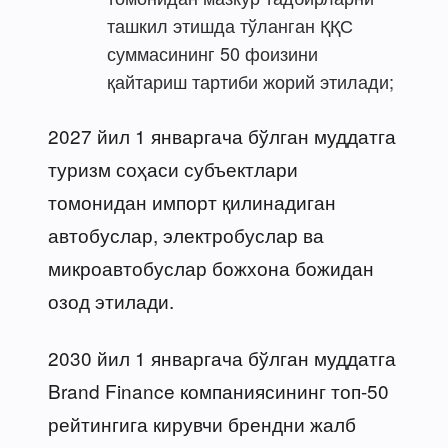
ташкил этишда тўланган ҚҚС
суммасининг 50 фоизини
қайтариш тартиби жорий этилади;
2027 йил 1 январгача бўлган муддатга
туризм соҳаси субъектлари
томонидан импорт қилинадиган
автобуслар, электробуслар ва
микроавтобуслар божхона божидан
озод этилади.
2030 йил 1 январгача бўлган муддатга
Brand Finance компаниясининг топ-50
рейтингига кирувчи брендни жалб