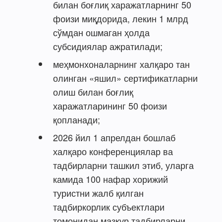
билан боғлиқ харажатларнинг 50
фоизи миқдорида, лекин 1 млрд
сўмдан ошмаган ҳолда
субсидиялар ажратилади;
меҳмонхоналарнинг халқаро тан
олинган «яшил» сертификатларни
олиш билан боғлиқ
харажатларининг 50 фоизи
қопланади;
2026 йил 1 апрелдан бошлаб
халқаро конференциялар ва
тадбирларни ташкил этиб, уларга
камида 100 нафар хорижий
туристни жалб қилган
тадбиркорлик субъектлари
томонидан мазкур тадбирларни