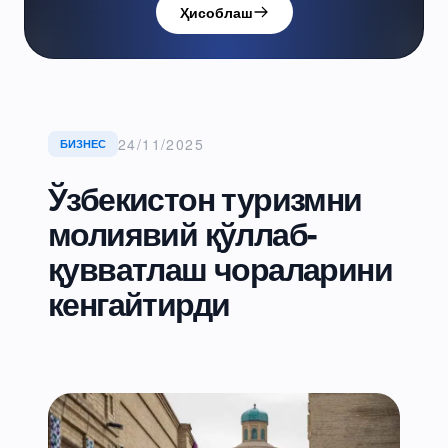
Ҳисоблаш
24/11/2025
БИЗНЕС
Ўзбекистон туризмни
молиявий қўллаб-
қувватлаш чораларини
кенгайтирди