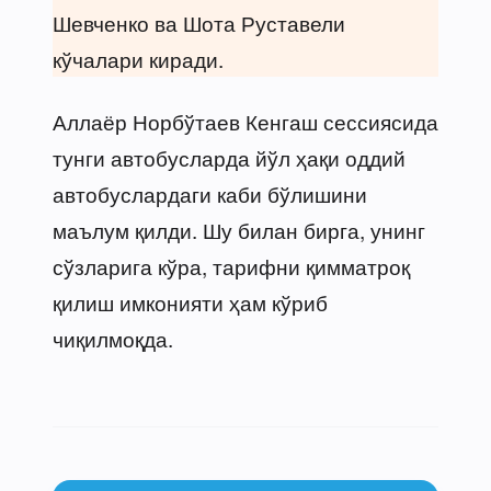
Шевченко ва Шота Руставели
кўчалари киради.
Аллаёр Норбўтаев Кенгаш сессиясида
тунги автобусларда йўл ҳақи оддий
автобуслардаги каби бўлишини
маълум қилди. Шу билан бирга, унинг
сўзларига кўра, тарифни қимматроқ
қилиш имконияти ҳам кўриб
чиқилмоқда.