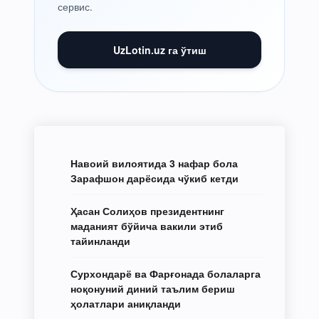
сервис.
UzLotin.uz га ўтиш
Навоий вилоятида 3 нафар бола
Зарафшон дарёсида чўкиб кетди
Ҳасан Солиҳов президентнинг
маданият бўйича вакили этиб
тайинланди
Сурхондарё ва Фарғонада болаларга
ноқонуний диний таълим бериш
ҳолатлари аниқланди