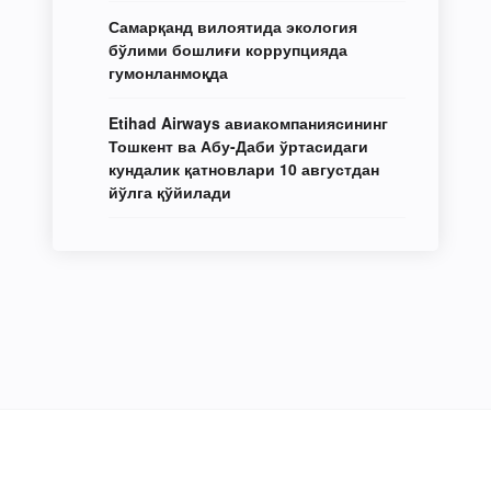
Самарқанд вилоятида экология
бўлими бошлиғи коррупцияда
гумонланмоқда
Etihad Airways авиакомпаниясининг
Тошкент ва Абу-Даби ўртасидаги
кундалик қатновлари 10 августдан
йўлга қўйилади