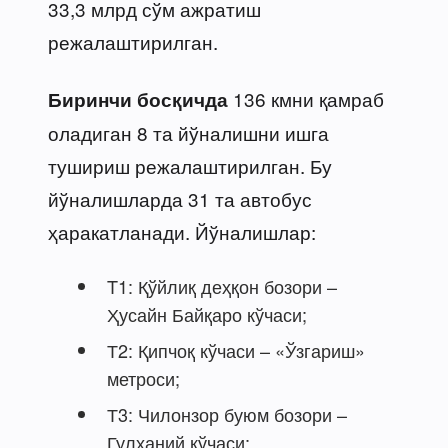
33,3 млрд сўм ажратиш
режалаштирилган.
136 кмни қамраб
Биринчи босқичда
оладиган 8 та йўналишни ишга
тушириш режалаштирилган. Бу
йўналишларда 31 та автобус
ҳаракатланади. Йўналишлар:
T1: Қўйлиқ деҳқон бозори –
Ҳусайн Байқаро кўчаси;
Т2: Қипчоқ кўчаси – «Ўзгариш»
метроси;
Т3: Чилонзор буюм бозори –
Гулханий кўчаси;