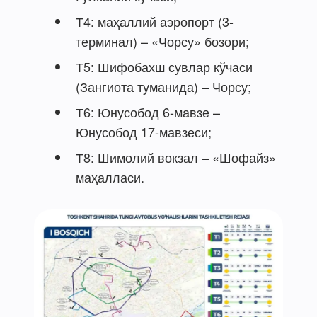
Т4: маҳаллий аэропорт (3-
терминал) – «Чорсу» бозори;
Т5: Шифобахш сувлар кўчаси
(Зангиота туманида) – Чорсу;
Т6: Юнусобод 6-мавзе –
Юнусобод 17-мавзеси;
Т8: Шимолий вокзал – «Шофайз»
маҳалласи.