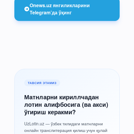
Onews.uz янгиликларини
Telegram’да ўқинг
ТАВСИЯ ЭТАМИЗ
Матнларни кириллчадан
лотин алифбосига (ва акси)
ўгириш керакми?
UzLotin.uz — ўзбек тилидаги матнларни
онлайн транслитерация қилиш учун қулай