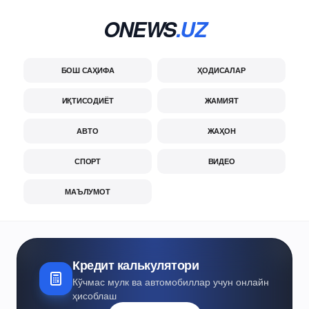
ONEWS
.UZ
БОШ САҲИФА
ҲОДИСАЛАР
ИҚТИСОДИЁТ
ЖАМИЯТ
АВТО
ЖАҲОН
СПОРТ
ВИДЕО
МАЪЛУМОТ
Кредит калькулятори
Кўчмас мулк ва автомобиллар учун онлайн
ҳисоблаш