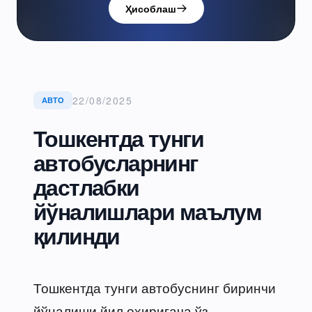
Ҳисоблаш
22/08/2025
АВТО
Тошкентда тунги
автобусларнинг
дастлабки
йўналишлари маълум
қилинди
Тошкентда тунги автобуснинг биринчи
йўналиши йил охиригача ўз