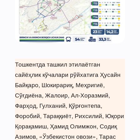
Тошкентда ташкил этилаётган
сайёҳлик кўчалари рўйхатига Ҳусайн
Байқаро, Шокирариқ, Меҳригиё,
Сўғдиёна, Жалоир, Ал-Хоразмий,
Фарҳод, Гулханий, Қўрғонтепа,
Форобий, Тараққиёт, Рихсилий, Юқори
Қорақамиш, Ҳамид Олимжон, Содиқ
Азимов, «Ўзбекистон овози», Тарас