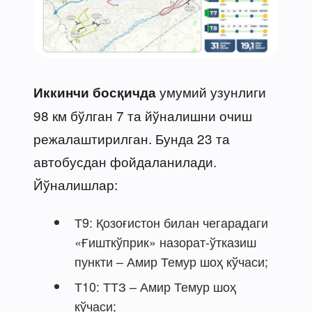
умумий узунлиги
Иккинчи босқичда
98 км бўлган 7 та йўналишни очиш
режалаштирилган. Бунда 23 та
автобусдан фойдаланилади.
Йўналишлар:
Т9: Қозоғистон билан чегарадаги
«Ғишткўприк» назорат-ўтказиш
пункти – Амир Темур шоҳ кўчаси;
Т10: ТТЗ – Амир Темур шоҳ
кўчаси;