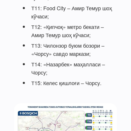
Т11: Food City – Амир Темур шоҳ
кўчаси;
Т12: «Қипчоқ» метро бекати –
Амир Темур шоҳ кўчаси;
Т13: Чилонзор буюм бозори –
«Чорсу» савдо маркази;
Т14: «Назарбек» маҳалласи –
Чорсу;
Т15: Келес қишлоғи – Чорсу.