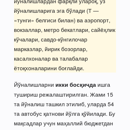
йўналишлардан фарқли ўлароқ, ўз
йўналишларига эга бўлади (Т —
«тунги» белгиси билан) ва аэропорт,
вокзаллар, метро бекатлари, сайёҳлик
кўчалари, савдо-кўнгилочар
марказлар, йирик бозорлар,
касалхоналар ва талабалар
ётоқхоналарини боғлайди.
Йўналишларни
ишга
икки
босқичда
тушириш режалаштирилган. Жами 15
та йўналиш ташкил этилиб, уларда 54
та автобус қатнови йўлга қўйилади. Бу
мақсадлар учун маҳаллий бюджетдан