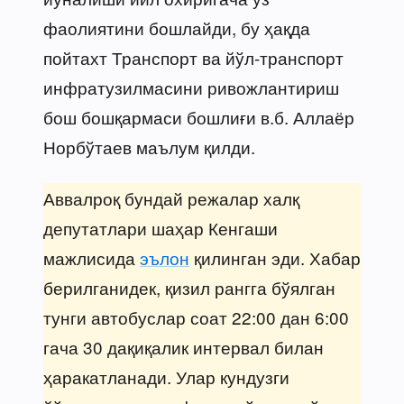
фаолиятини бошлайди, бу ҳақда
пойтахт Транспорт ва йўл-транспорт
инфратузилмасини ривожлантириш
бош бошқармаси бошлиғи в.б. Аллаёр
Норбўтаев маълум қилди.
Аввалроқ бундай режалар халқ
депутатлари шаҳар Кенгаши
мажлисида
эълон
қилинган эди. Хабар
берилганидек, қизил рангга бўялган
тунги автобуслар соат 22:00 дан 6:00
гача 30 дақиқалик интервал билан
ҳаракатланади. Улар кундузги