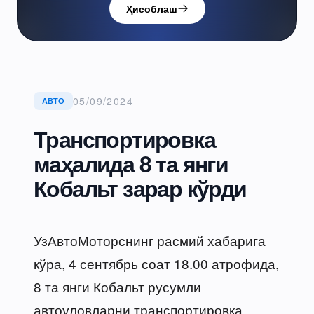
Ҳисоблаш
05/09/2024
АВТО
Транспортировка
маҳалида 8 та янги
Кобальт зарар кўрди
УзАвтоМоторснинг расмий хабарига
кўра, 4 сентябрь соат 18.00 атрофида,
8 та янги Кобальт русумли
автоуловларни транспортировка