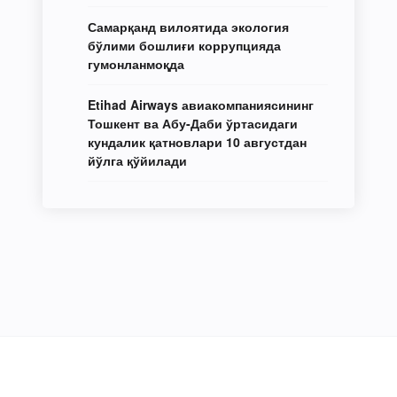
Самарқанд вилоятида экология
бўлими бошлиғи коррупцияда
гумонланмоқда
Etihad Airways авиакомпаниясининг
Тошкент ва Абу-Даби ўртасидаги
кундалик қатновлари 10 августдан
йўлга қўйилади