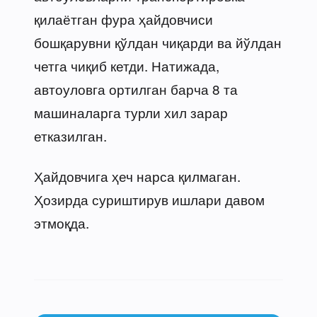
қилаётган фура ҳайдовчиси
бошқарувни қўлдан чиқарди ва йўлдан
четга чиқиб кетди. Натижада,
автоуловга ортилган барча 8 та
машиналарга турли хил зарар
етказилган.
Ҳайдовчига ҳеч нарса қилмаган.
Ҳозирда суриштирув ишлари давом
этмоқда.