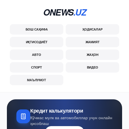
ONEWS
.UZ
БОШ САҲИФА
ҲОДИСАЛАР
ИҚТИСОДИЁТ
ЖАМИЯТ
АВТО
ЖАҲОН
СПОРТ
ВИДЕО
МАЪЛУМОТ
Кредит калькулятори
Кўчмас мулк ва автомобиллар учун онлайн
ҳисоблаш