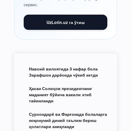
сервис.
UzLotin.uz га ўтиш
Навоий вилоятида 3 нафар бола
Зарафшон дарёсида чўкиб кетди
Ҳасан Солиҳов президентнинг
маданият бўйича вакили этиб
тайинланди
Сурхондарё ва Фарғонада болаларга
ноқонуний диний таълим бериш
ҳолатлари аниқланди