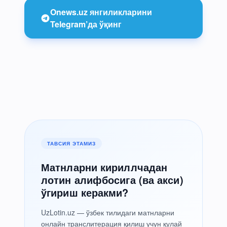
Onews.uz янгиликларини
Telegram’да ўқинг
ТАВСИЯ ЭТАМИЗ
Матнларни кириллчадан
лотин алифбосига (ва акси)
ўгириш керакми?
UzLotin.uz — ўзбек тилидаги матнларни
онлайн транслитерация қилиш учун қулай