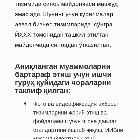
тизимида синов майдончаси мавжуд
эмас эди. Шунинг учун қурилмалар
аввал бизнес тизимларида, сўнгра
ЙҲХХ томонидан ташкил этилган
майдончада синовдан ўтказилган.
Аниқланган муаммоларни
бартараф этиш учун ишчи
гуруҳ қуйидаги чораларни
таклиф қилган:
Фото ва видеофиксация ахборот
тизимларини жорий этиш ва
фойдаланиш учун ягона давлат
стандартини ишлаб чиқиш, ИИВни
масъул буюртмачи этиб