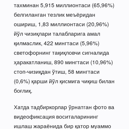
тахминан 5,915 миллионтаси (65,96%)
белгиланган тезлик меъёридан
ошириш, 1,83 миллионтаси (20,96%)
йўл чизиқлари талабларига амал
қилмаслик, 422 мингтаси (5,96%)
светофорнинг тақиқловчи сигналида
ҳаракатланиш, 890 мингтаси (10,96%)
стоп-чизиқдан ўтиш, 58 мингтаси
(0,6%) қарши йўл қисмига чиқиш билан
боғлиқ.
Хатда тадбиркорлар ўрнатган фото ва
видеофиксация воситаларининг
ишлаш жараёнида бир қатор муаммо