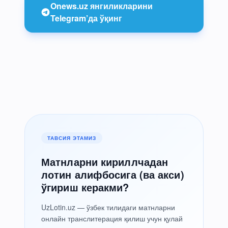
Onews.uz янгиликларини
Telegram’да ўқинг
ТАВСИЯ ЭТАМИЗ
Матнларни кириллчадан
лотин алифбосига (ва акси)
ўгириш керакми?
UzLotin.uz — ўзбек тилидаги матнларни
онлайн транслитерация қилиш учун қулай