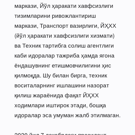
маркази, Йўл ҳаракати хавфсизлиги
тизимларини ривожлантириш
маркази, Транспорт вазирлиги, ЙҲХХ
(йўл ҳаракати хавфсизлиги хизмати)
ва Техник тартибга солиш агентлиги
каби идоралар тажриба ҳамда ягона
ёндашувнинг етишмовчилигини ҳис
қилмоқда. Шу билан бирга, техник
воситаларнинг ишлашини назорат
қилиш жараёнида фақат ЙҲХХ
ходимлари иштирок этади, бошқа
идоралар эса умуман жалб этилмаган.
2020 йил 7 декабрдаги президент