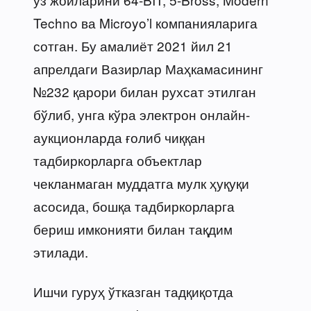
Techno ва Microyo’l компанияларига
сотган. Бу амалиёт 2021 йил 21
апрелдаги Вазирлар Маҳкамасининг
№232 қарори билан рухсат этилган
бўлиб, унга кўра электрон онлайн-
аукционларда ғолиб чиққан
тадбиркорларга объектлар
чекланмаган муддатга мулк ҳуқуқи
асосида, бошқа тадбиркорларга
бериш имконияти билан тақдим
этилади.
Ишчи гуруҳ ўтказган тадқиқотда