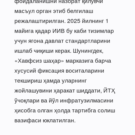
фойдаланишни назорат қилувчи
масъул орган этиб белгилаш
режалаштирилган. 2025 йилнинг 1
майига қадар ИИВ бу каби тизимлар
учун ягона давлат стандартларини
ишлаб чиқиши керак. Шунингдек,
«Хавфсиз шаҳар» марказига барча
хусусий фиксация воситаларини
текшириш ҳамда уларнинг
жойлашувини ҳаракат шиддати, ЙТҲ
ўчоқлари ва йўл инфратузилмасини
ҳисобга олган ҳолда тартибга солиш
вазифаси юклатилган.