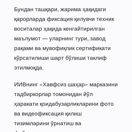
Бундан ташқари, жарима ҳақидаги
қарорларда фиксация қилувчи техник
воситалар ҳақида кенгайтирилган
маълумот — уларнинг тури, завод
рақами ва мувофиқлик сертификати
кўрсатилиши шарт бўлиши таклиф
этилмоқда.
ИИВнинг «Хавфсиз шаҳар» марказини
тадбиркорлар томонидан йўл
ҳаракати қоидабузарликларини фото
ва видеофиксация қилиш
тизимларини ўрнатиш ва