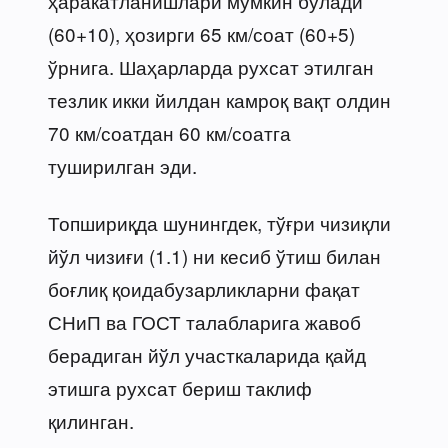
ҳаракатланишлари мумкин бўлади
(60+10), ҳозирги 65 км/соат (60+5)
ўрнига. Шаҳарларда рухсат этилган
тезлик икки йилдан камроқ вақт олдин
70 км/соатдан 60 км/соатга
туширилган эди.
Топшириқда шунингдек, тўғри чизиқли
йўл чизиғи (1.1) ни кесиб ўтиш билан
боғлиқ қоидабузарликларни фақат
СНиП ва ГОСТ талабларига жавоб
берадиган йўл участкаларида қайд
этишга рухсат бериш таклиф
қилинган.