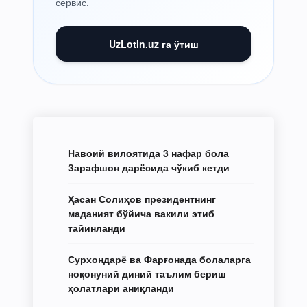
сервис.
UzLotin.uz га ўтиш
Навоий вилоятида 3 нафар бола
Зарафшон дарёсида чўкиб кетди
Ҳасан Солиҳов президентнинг
маданият бўйича вакили этиб
тайинланди
Сурхондарё ва Фарғонада болаларга
ноқонуний диний таълим бериш
ҳолатлари аниқланди