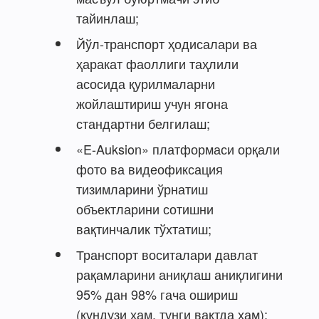
тайинлаш;
Йўл-транспорт ҳодисалари ва
ҳаракат фаоллиги таҳлили
асосида қурилмаларни
жойлаштириш учун ягона
стандартни белгилаш;
«E-Auksion» платформаси орқали
фото ва видеофиксация
тизимларини ўрнатиш
объектларини сотишни
вақтинчалик тўхтатиш;
Транспорт воситалари давлат
рақамларини аниқлаш аниқлигини
95% дан 98% гача ошириш
(кундузи ҳам, тунги вақтда ҳам);