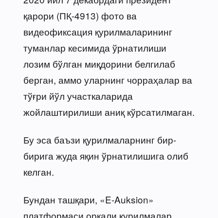
қарори (ПҚ-4913) фото ва
видеофиксация қурилмаларининг
туманлар кесимида ўрнатилиши
лозим бўлган миқдорини белгилаб
берган, аммо уларнинг чорраҳалар ва
тўғри йўл участкаларида
жойлаштирилиши аниқ кўрсатилмаган.
Бу эса баъзи қурилмаларнинг бир-
бирига жуда яқин ўрнатилишига олиб
келган.
Бундан ташқари, «E-Auksion»
платформаси орқали қурилмалар