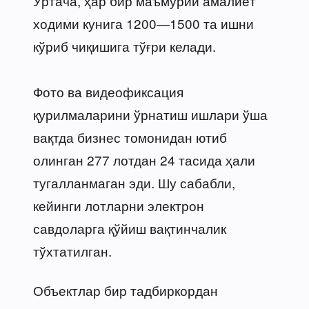
Ўртача, ҳар бир маъмурий амалиёт
ходими кунига 1200—1500 та ишни
кўриб чиқишига тўғри келади.
Фото ва видеофиксация
қурилмаларини ўрнатиш ишлари ўша
вақтда бизнес томонидан ютиб
олинган 277 лотдан 24 тасида ҳали
тугалланмаган эди. Шу сабабли,
кейинги лотларни электрон
савдоларга қўйиш вақтинчалик
тўхтатилган.
Объектлар бир тадбиркордан