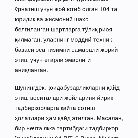
ўрнатиш учун жой ютиб олган 104 та
юридик ва жисмоний шахс
белгиланган шартларга тўлиқ риоя
қилмаган, уларнинг моддий-техник
базаси эса тизимни самарали жорий
этиш учун етарли эмаслиги
аниқланган.
Шунингдек, қоидабузарликларни қайд
этиш воситалари жойларини йирик
тадбиркорларга қайта сотиш
ҳолатлари ҳам қайд этилган. Масалан,
бир нечта якка тартибдаги тадбиркор
ўз жойларини 64-BIT, 5-Bross, Modern