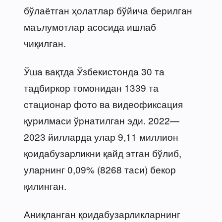
бўлаётган ҳолатлар бўйича берилган
маълумотлар асосида ишлаб
чиқилган.
Ўша вақтда Ўзбекистонда 30 та
тадбиркор томонидан 1339 та
стационар фото ва видеофиксация
қурилмаси ўрнатилган эди. 2022—
2023 йилларда улар 9,11 миллион
қоидабузарликни қайд этган бўлиб,
уларнинг 0,09% (8268 таси) бекор
қилинган.
Аниқланган қоидабузарликларнинг