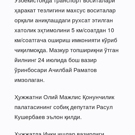
ҳаракат тезлигини махсус воситалар
орқали аниқлашдаги рухсат этилган
хатолик эҳтимолини 5 км/соатдан 10
км/соатгача ошириш имконияти кўриб
чиқилмоқда. Мазкур топшириқни ўтган
йилнинг 24 июлида бош вазир
ўринбосари Ачилбай Раматов
имзолаган.
Ҳужжатни Олий Мажлис Қонунчилик
палатасининг собиқ депутати Расул
Кушербаев эълон қилди.
Ҳужжатда Ички ишлар вазирлиги,