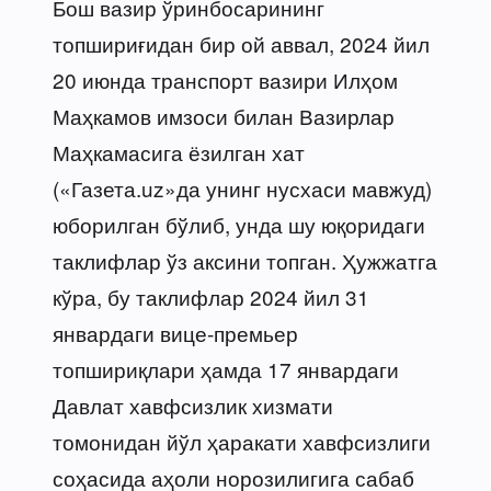
Бош вазир ўринбосарининг
топшириғидан бир ой аввал, 2024 йил
20 июнда транспорт вазири Илҳом
Маҳкамов имзоси билан Вазирлар
Маҳкамасига ёзилган хат
(«Газета.uz»да унинг нусхаси мавжуд)
юборилган бўлиб, унда шу юқоридаги
таклифлар ўз аксини топган. Ҳужжатга
кўра, бу таклифлар 2024 йил 31
январдаги вице-премьер
топшириқлари ҳамда 17 январдаги
Давлат хавфсизлик хизмати
томонидан йўл ҳаракати хавфсизлиги
соҳасида аҳоли норозилигига сабаб