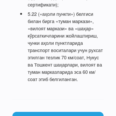
сертификати);
5.22 («аҳоли пункти») белгиси
билан бирга «туман маркази»,
«вилоят маркази» ва «шаҳар»
кўрсаткичларини жойлаштириш,
чунки аҳоли пунктларида
транспорт воситалари учун рухсат
этилган тезлик 70 км/соат, Нукус
ва Тошкент шаҳарлари, вилоят ва
туман марказларида эса 60 км/
соат этиб белгиланган.