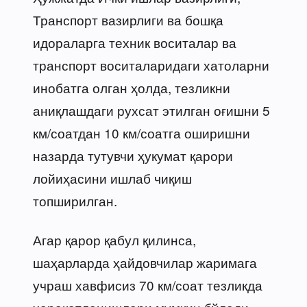
Транспорт вазирлиги ва бошқа
идораларга техник воситалар ва
транспорт воситаларидаги хатоларни
инобатга олган ҳолда, тезликни
аниқлашдаги рухсат этилган оғишни 5
км/соатдан 10 км/соатга оширишни
назарда тутувчи ҳукумат қарори
лойиҳасини ишлаб чиқиш
топширилган.
Агар қарор қабул қилинса,
шаҳарларда ҳайдовчилар жаримага
учраш хавфисиз 70 км/соат тезликда