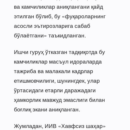
ва камчиликлар аниқлангани қайд
этилган бўлиб, бу «фуқароларнинг
асосли эътирозларига сабаб
бўлаётгани» таъкидланган.
Ишчи гуруҳ ўтказган тадқиқотда бу
камчиликлар масъул идораларда
тажриба ва малакали кадрлар
етишмовчилиги, шунингдек, улар
ўртасидаги етарли даражадаги
ҳамкорлик мавжуд эмаслиги билан
боғлиқ экани аниқланган.
Жумладан, ИИВ «Хавфсиз шаҳар»