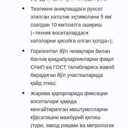
Тезликни аниқлашдаги рухсат
этилган хатолик эҳтимолини 5 км/
соатдан 10 км/соатга ошириш
(«техник воситалардаги
хатоларни ҳисобга олган ҳолда»);
Горизонтал йўл чизиқлари билан
боғлиқ қоидабузарликларни фақат
СНиП ва ГОСТ талабларига жавоб
берадиган йўл участкаларида
қайд этиш;
Жарима қарорларида фиксация
воситалари ҳақида
кенгайтирилган маълумотларни
кўрсатишни мажбурий қилиш
(тури, завод рақами ва метрологик