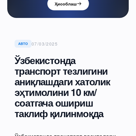
Ҳисоблаш
07/03/2025
АВТО
Ўзбекистонда
транспорт тезлигини
аниқлашдаги хатолик
эҳтимолини 10 км/
соатгача ошириш
таклиф қилинмоқда
Ўзбекистонда транспорт воситалари