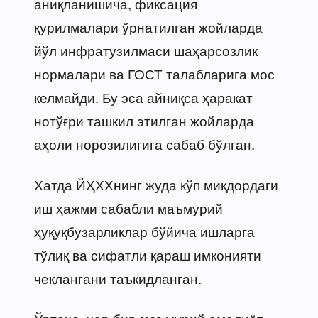
аниқланишича, фиксация
қурилмалари ўрнатилган жойларда
йўл инфратузилмаси шаҳарсозлик
нормалари ва ГОСТ талабларига мос
келмайди. Бу эса айниқса ҳаракат
нотўғри ташкил этилган жойларда
аҳоли норозилигига сабаб бўлган.
Хатда ЙҲХХнинг жуда кўп миқдордаги
иш ҳажми сабабли маъмурий
ҳуқуқбузарликлар бўйича ишларга
тўлиқ ва сифатли қараш имконияти
чеклангани таъкидланган.