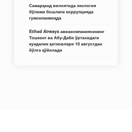
Самарқанд вилоятида экология
бўлими бошлиғи коррупцияда
гумонланмоқда
Etihad Airways авиакомпаниясининг
Тошкент ва Абу-Даби ўртасидаги
кундалик қатновлари 10 августдан
йўлга қўйилади