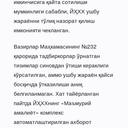
иккинчисига қайта сотилиши
мумкинлиги сабабли, ЙҲХХ ушбу
жараённи тўлиқ назорат қилиш
имконияти чекланган.
Вазирлар Маҳкамасининг №232
қарорида тадбиркорлар ўрнатган
тизимлар синовдан ўтиши кераклиги
кўрсатилган, аммо ушбу жараён қайси
босқичда ўтказилиши аниқ
белгиланмаган. Хат тайёрланган
пайтда ЙҲХХнинг «Маъмурий
амалиёт» комплекс
автоматлаштирилган ахборот