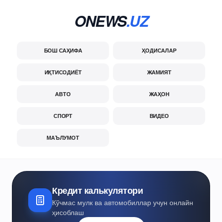
ONEWS
.UZ
БОШ САҲИФА
ҲОДИСАЛАР
ИҚТИСОДИЁТ
ЖАМИЯТ
АВТО
ЖАҲОН
СПОРТ
ВИДЕО
МАЪЛУМОТ
Кредит калькулятори
Кўчмас мулк ва автомобиллар учун онлайн
ҳисоблаш