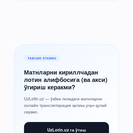
ТАВСИЯ ЭТАМИЗ
Матнларни кириллчадан
лотин алифбосига (ва акси)
ўгириш керакми?
UzLotin.uz — ўзбек тилидаги матнларни
онлайн транслитерация қилиш учун қулай
сервис.
UzLotin.uz га ўтиш