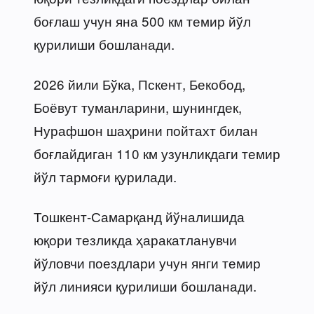
боғлаш учун яна 500 км темир йўл
қурилиши бошланади.
2026 йили Бўка, Пскент, Бекобод,
Боёвут туманларини, шунингдек,
Нурафшон шаҳрини пойтахт билан
боғлайдиган 110 км узунликдаги темир
йўл тармоғи қурилади.
Тошкент-Самарқанд йўналишида
юқори тезликда ҳаракатланувчи
йўловчи поездлари учун янги темир
йўл линияси қурилиши бошланади.