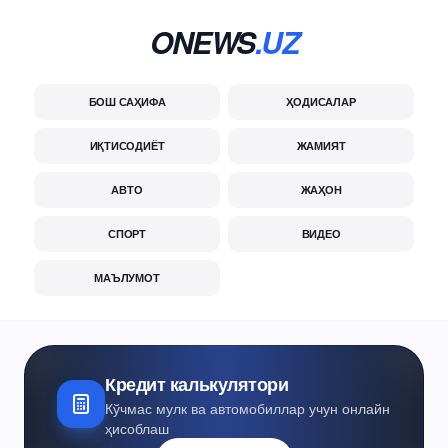
ONEWS
.UZ
БОШ САҲИФА
ҲОДИСАЛАР
ИҚТИСОДИЁТ
ЖАМИЯТ
АВТО
ЖАҲОН
СПОРТ
ВИДЕО
МАЪЛУМОТ
Кредит калькулятори
Кўчмас мулк ва автомобиллар учун онлайн
ҳисоблаш