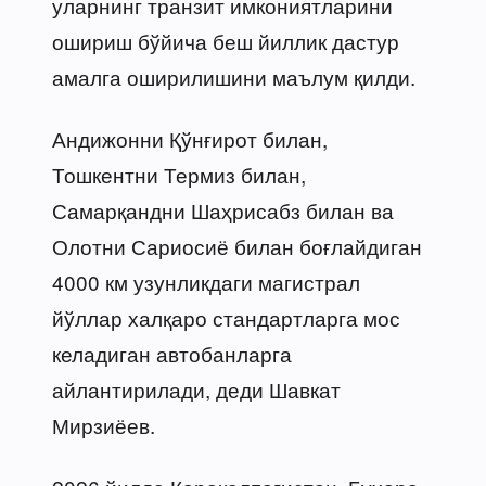
уларнинг транзит имкониятларини
ошириш бўйича беш йиллик дастур
амалга оширилишини маълум қилди.
Андижонни Қўнғирот билан,
Тошкентни Термиз билан,
Самарқандни Шаҳрисабз билан ва
Олотни Сариосиё билан боғлайдиган
4000 км узунликдаги магистрал
йўллар халқаро стандартларга мос
келадиган автобанларга
айлантирилади, деди Шавкат
Мирзиёев.