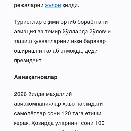
режаларни
эълон
қилди.
Туристлар оқими ортиб бораётгани
авиация ва темир йўлларда йўловчи
ташиш қувватларини икки баравар
оширишни талаб этмоқда, деди
президент.
Авиақатновлар
2026 йилда маҳаллий
авиакомпаниялар ҳаво паркидаги
самолётлар сони 120 тага етиши
керак. Ҳозирда уларнинг сони 100