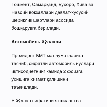
Тошкент, Самарқанд, Бухоро, Хива ва
Навоий вокзаллари давлат-хусусий
шериклик шартлари асосида
бошқарувга берилади.
Автомобиль йўллари
Президент БМТ маълумотларига
таяниб, сифатли автомобиль йўллари
иқтисодиётнинг камида 2 фоизга
ўсишига хизмат қилишини
таъкидлади.
У йўллар сифатини яхшилаш ва