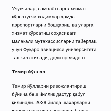
Учувчилар, самолётларга хизмат
кўрсатувчи ходимлар ҳамда
аэропортларни бошқариш ва уларга
хизмат кўрсатиш соҳасидаги
малакали мутахассисларни тайёрлаш
учун Фуқаро авиацияси университети
ташкил этилади, деди президент.
Темир йўллар
Темир йўлларни ривожлантириш
бўйича беш йиллик дастур қабул
қилинади. 2026 йилда шаҳарларни
юқори тезликдаги поездлар билан