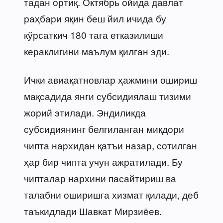
тадан ортиқ. Октябрь ойида давлат
раҳбари яқин беш йил ичида бу
кўрсаткич 180 тага етказилиши
кераклигини маълум қилган эди.
Ички авиақатновлар ҳажмини ошириш
мақсадида янги субсидиялаш тизими
жорий этилади. Эндиликда
субсидиянинг белгиланган миқдори
чипта нархидан қатъи назар, сотилган
ҳар бир чипта учун ажратилади. Бу
чипталар нархини пасайтириш ва
талабни оширишга хизмат қилади, деб
таъкидлади Шавкат Мирзиёев.