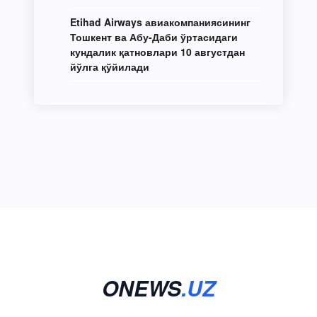
Etihad Airways авиакомпаниясининг
Тошкент ва Абу-Даби ўртасидаги
кундалик қатновлари 10 августдан
йўлга қўйилади
ONEWS
.UZ