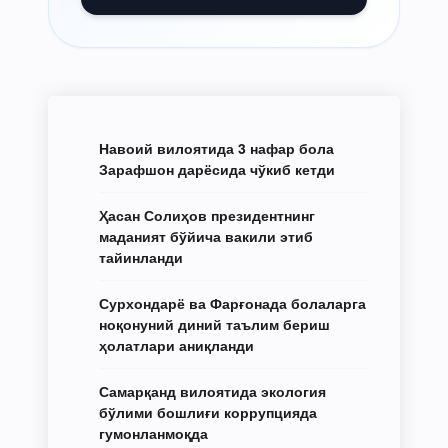
Навоий вилоятида 3 нафар бола
Зарафшон дарёсида чўкиб кетди
Ҳасан Солиҳов президентнинг
маданият бўйича вакили этиб
тайинланди
Сурхондарё ва Фарғонада болаларга
ноқонуний диний таълим бериш
ҳолатлари аниқланди
Самарқанд вилоятида экология
бўлими бошлиғи коррупцияда
гумонланмоқда