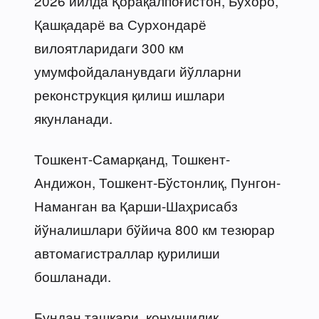
2026 йилда Қорақалпоғистон, Бухоро,
Қашқадарё ва Сурхондарё
вилоятларидаги 300 км
умумфойдаланувдаги йўлларни
реконструкция қилиш ишлари
якунланади.
Тошкент-Самарқанд, Тошкент-
Андижон, Тошкент-Бўстонлиқ, Пунгон-
Наманган ва Қарши-Шаҳрисабз
йўналишлари бўйича 800 км тезюрар
автомагистраллар қурилиши
бошланади.
Бундан ташқари, қонунчилик