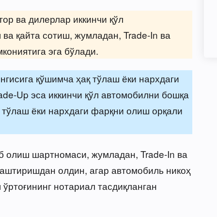
ор ва дилерлар иккинчи қўл
а қайта сотиш, жумладан, Trade-In ва
кониятига эга бўлади.
янгисига қўшимча ҳақ тўлаш ёки нархдаги
de-Up эса иккинчи қўл автомобилни бошқа
қ тўлаш ёки нархдаги фарқни олиш орқали
б олиш шартномаси, жумладан, Trade-In ва
аштиришдан олдин, агар автомобиль никоҳ
 ўртоғининг нотариал тасдиқланган