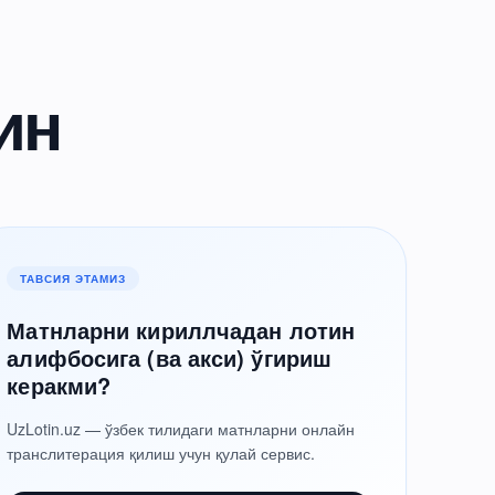
ин
ТАВСИЯ ЭТАМИЗ
Матнларни кириллчадан лотин
алифбосига (ва акси) ўгириш
керакми?
UzLotin.uz — ўзбек тилидаги матнларни онлайн
транслитерация қилиш учун қулай сервис.