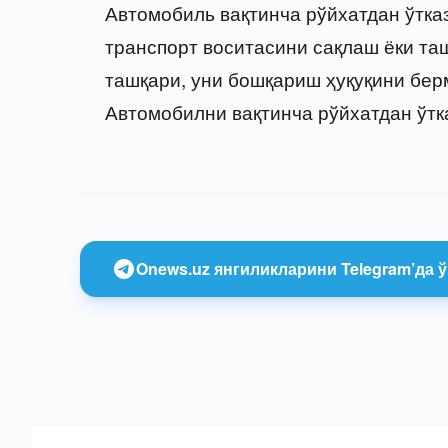
Автомобиль вақтинча рўйхатдан ўтка
транспорт воситасини сақлаш ёки т
ташқари, уни бошқариш ҳуқуқини бе
Автомобилни вақтинча рўйхатдан ўтк
Onews.uz янгиликларини Telegram’да ў