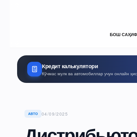
БОШ САҲИ
Кредит калькулятори
Кўчмас мулк ва автомобиллар учун онлайн ҳи
04/09/2025
АВТО
Дистрибьюто