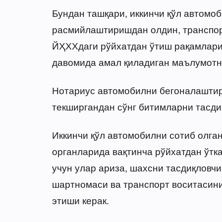
Бундан ташқари, иккинчи қўл автомо
расмийлаштиришдан олдин, транспор
ЙҲХХдаги рўйхатдан ўтиш рақамлари 
давомида амал қиладиган маълумотн
Нотариус автомобилни бегоналаштири
текширгандан сўнг битимларни тасди
Иккинчи қўл автомобилни сотиб олга
органларида вақтинча рўйхатдан ўтк
учун улар ариза, шахсни тасдиқловч
шартномаси ва транспорт воситасини
этиши керак.