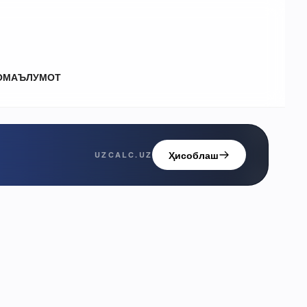
О
МАЪЛУМОТ
Ҳисоблаш
UZCALC.UZ