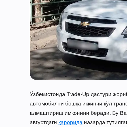
Ўзбекистонда Trade-Up дастури жори
автомобилни бошқа иккинчи қўл тран
алмаштириш имконини беради. Бу Ва
августдаги
қарорида
назарда тутилга