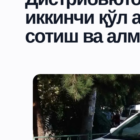
иккинчи қўл
сотиш ва ал