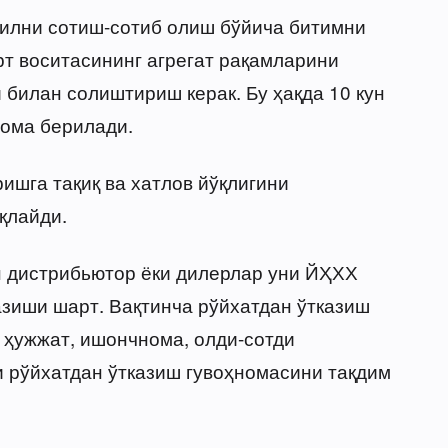
билни сотиш-сотиб олиш бўйича битимни
т воситасининг агрегат рақамларини
билан солиштириш керак. Бу ҳақда 10 кун
ома берилади.
шга тақиқ ва хатлов йўқлигини
қлайди.
н дистрибьютор ёки дилерлар уни ЙҲХХ
азиши шарт. Вақтинча рўйхатдан ўтказиш
и ҳужжат, ишончнома, олди-сотди
 рўйхатдан ўтказиш гувоҳномасини тақдим