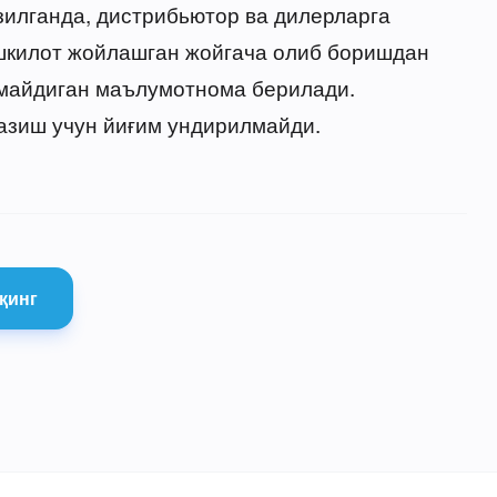
зилганда, дистрибьютор ва дилерларга
ашкилот жойлашган жойгача олиб боришдан
рмайдиган маълумотнома берилади.
азиш учун йиғим ундирилмайди.
қинг