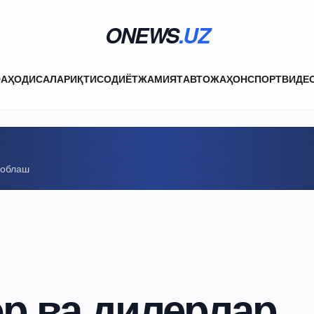
ONEWS
.UZ
ФА
ҲОДИСАЛАР
ИҚТИСОДИЁТ
ЖАМИЯТ
АВТО
ЖАҲОН
СПОРТ
ВИДЕ
соблаш
р ва дилерлар