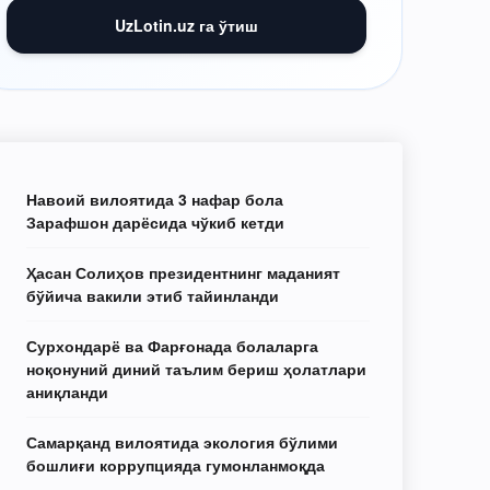
UzLotin.uz га ўтиш
Навоий вилоятида 3 нафар бола
Зарафшон дарёсида чўкиб кетди
Ҳасан Солиҳов президентнинг маданият
бўйича вакили этиб тайинланди
Сурхондарё ва Фарғонада болаларга
ноқонуний диний таълим бериш ҳолатлари
аниқланди
Самарқанд вилоятида экология бўлими
бошлиғи коррупцияда гумонланмоқда