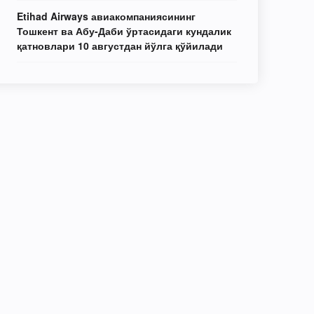
Etihad Airways авиакомпаниясининг
Тошкент ва Абу-Даби ўртасидаги кундалик
қатновлари 10 августдан йўлга қўйилади