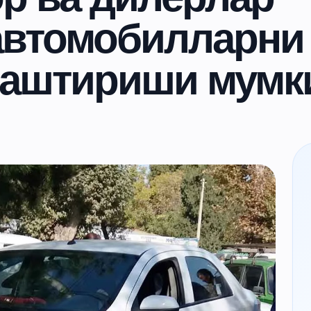
 автомобилларни
маштириши мумк