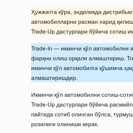
Ҳужжатга кўра, эндиликда дистрибьют
автомобилларни расман харид қилиш в
Trade-Up дастурлари бўйича сотиш им
Trade-In — иккинчи қўл автомобилни 
фарқни олиш орқали алмаштириш. Tra
иккинчи қўл автомобилга қўшимча ҳа
алмаштиришдир.
Иккинчи қўл автомобилни сотиш-соти
Trade-Up дастурлари бўйича расмийл
пайтида сотиб олинган бўлса, турмуш
розилиги олиниши керак.