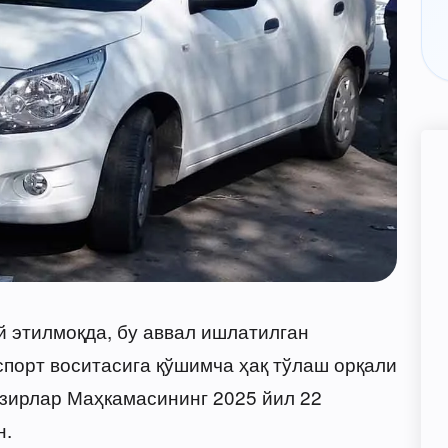
й этилмоқда, бу аввал ишлатилган
спорт воситасига қўшимча ҳақ тўлаш орқали
зирлар Маҳкамасининг 2025 йил 22
н.