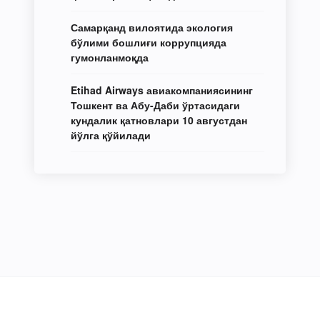
Самарқанд вилоятида экология
бўлими бошлиғи коррупцияда
гумонланмоқда
Etihad Airways авиакомпаниясининг
Тошкент ва Абу-Даби ўртасидаги
кундалик қатновлари 10 августдан
йўлга қўйилади