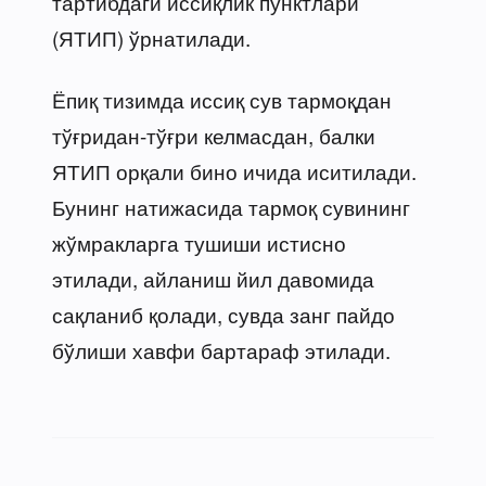
тартибдаги иссиқлик пунктлари
(ЯТИП) ўрнатилади.
Ёпиқ тизимда иссиқ сув тармоқдан
тўғридан-тўғри келмасдан, балки
ЯТИП орқали бино ичида иситилади.
Бунинг натижасида тармоқ сувининг
жўмракларга тушиши истисно
этилади, айланиш йил давомида
сақланиб қолади, сувда занг пайдо
бўлиши хавфи бартараф этилади.