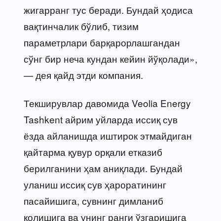
жигарранг тус беради. Бундай ҳодиса
вақтинчалик бўлиб, тизим
параметрлари барқарорлашгандан
сўнг бир неча кундан кейин йўқолади»,
— дея қайд этди компания.
Текширувлар давомида Veolia Energy
Tashkent айрим уйларда иссиқ сув
ёзда айланишда иштирок этмайдиган
қайтарма қувур орқали етказиб
берилганини ҳам аниқлади. Бундай
уланиш иссиқ сув ҳароратининг
пасайишига, сувнинг димланиб
қолишига ва унинг ранги ўзгаришига