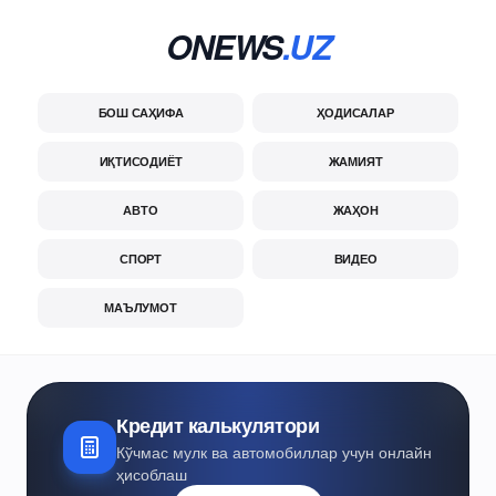
ONEWS
.UZ
БОШ САҲИФА
ҲОДИСАЛАР
ИҚТИСОДИЁТ
ЖАМИЯТ
АВТО
ЖАҲОН
СПОРТ
ВИДЕО
МАЪЛУМОТ
Кредит калькулятори
Кўчмас мулк ва автомобиллар учун онлайн
ҳисоблаш