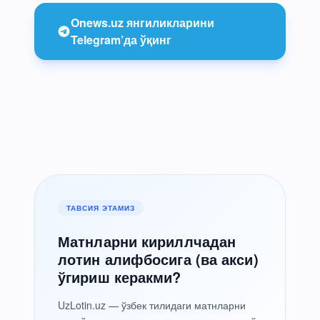
Onews.uz янгиликларини
Telegram’да ўқинг
ТАВСИЯ ЭТАМИЗ
Матнларни кириллчадан
лотин алифбосига (ва акси)
ўгириш керакми?
UzLotin.uz — ўзбек тилидаги матнларни