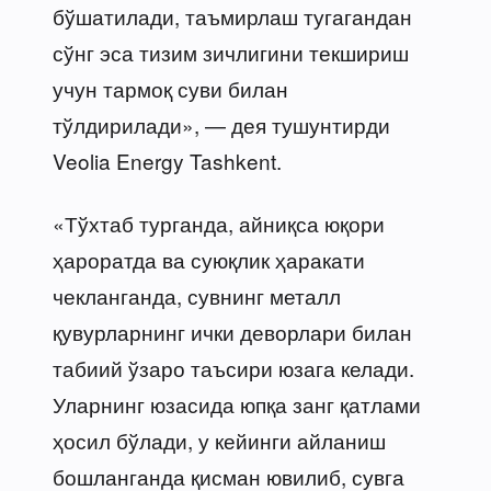
бўшатилади, таъмирлаш тугагандан
сўнг эса тизим зичлигини текшириш
учун тармоқ суви билан
тўлдирилади», — дея тушунтирди
Veolia Energy Tashkent.
«Тўхтаб турганда, айниқса юқори
ҳароратда ва суюқлик ҳаракати
чекланганда, сувнинг металл
қувурларнинг ички деворлари билан
табиий ўзаро таъсири юзага келади.
Уларнинг юзасида юпқа занг қатлами
ҳосил бўлади, у кейинги айланиш
бошланганда қисман ювилиб, сувга