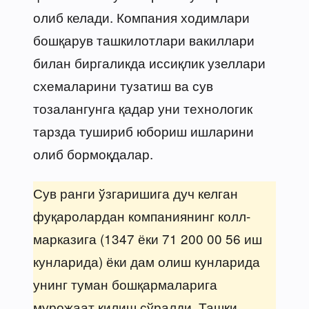
олиб келади. Компания ходимлари
бошқарув ташкилотлари вакиллари
билан биргаликда иссиқлик узеллари
схемаларини тузатиш ва сув
тозалангунга қадар уни технологик
тарзда тушириб юбориш ишларини
олиб бормоқдалар.
Сув ранги ўзгаришига дуч келган
фуқаролардан компаниянинг колл-
марказига (1347 ёки 71 200 00 56 иш
кунларида) ёки дам олиш кунларида
унинг туман бошқармаларига
мурожаат қилиш сўралди. Ташқи