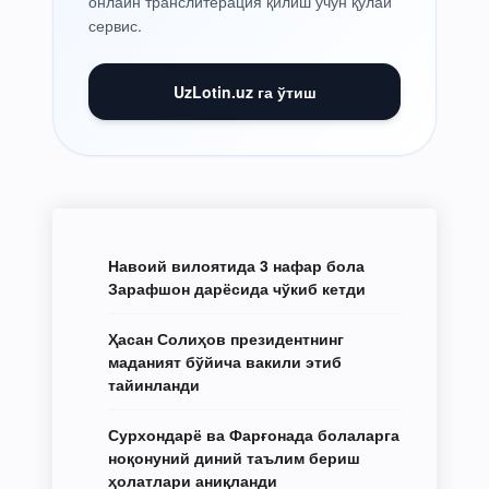
онлайн транслитерация қилиш учун қулай
сервис.
UzLotin.uz га ўтиш
Навоий вилоятида 3 нафар бола
Зарафшон дарёсида чўкиб кетди
Ҳасан Солиҳов президентнинг
маданият бўйича вакили этиб
тайинланди
Сурхондарё ва Фарғонада болаларга
ноқонуний диний таълим бериш
ҳолатлари аниқланди