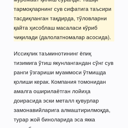
тармоқларнинг сув сифатига таъсири
тасдиқланган тақдирда, тўловларни
қайта ҳисоблаш масаласи кўриб
чиқилади (далолатномалар асосида).
Иссиқлик таъминотининг ёпиқ
тизимига ўтиш якунлангандан сўнг сув
ранги ўзгариши муаммоси ўтмишда
қолиши керак. Компания томонидан
амалга оширилаётган лойиҳа
доирасида эски металл қувурлар
замонавийларига алмаштирилмоқда,
турар жой биноларида эса якка