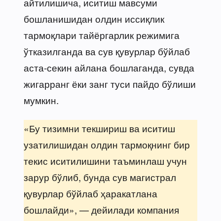
айтилишича, иситиш мавсуми
бошланишидан олдин иссиқлик
тармоқлари тайёргарлик режимига
ўтказилганда ва сув қувурлар бўйлаб
аста-секин айлана бошлаганда, сувда
жигарранг ёки занг туси пайдо бўлиши
мумкин.
«Бу тизимни текшириш ва иситиш
узатилишидан олдин тармоқнинг бир
текис иситилишини таъминлаш учун
зарур бўлиб, бунда сув магистрал
қувурлар бўйлаб ҳаракатлана
бошлайди», — дейилади компания