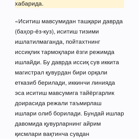
хабарида.
«Иситиш мавсумидан ташқари даврда
(баҳор-ёз-куз), иситиш тизими
ишлатилмаганда, пойтахтнинг
иссиқлик тармоқлари ёзги режимда
ишлайди. Бу даврда иссиқ сув иккита
магистрал қувурдан бири орқали
етказиб берилади, иккинчи линияда
эса иситиш мавсумига тайёргарлик
доирасида режали таъмирлаш
ишлари олиб борилади. Бундай ишлар
давомида қувурларнинг айрим
қисмлари вақтинча сувдан