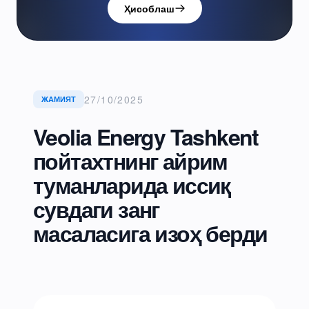
Ҳисоблаш
27/10/2025
ЖАМИЯТ
Veolia Energy Tashkent
пойтахтнинг айрим
туманларида иссиқ
сувдаги занг
масаласига изоҳ берди