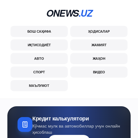
ONEWS
.UZ
БОШ САҲИФА
ҲОДИСАЛАР
ИҚТИСОДИЁТ
ЖАМИЯТ
АВТО
ЖАҲОН
СПОРТ
ВИДЕО
МАЪЛУМОТ
Кредит калькулятори
Кўчмас мулк ва автомобиллар учун онлайн
ҳисоблаш