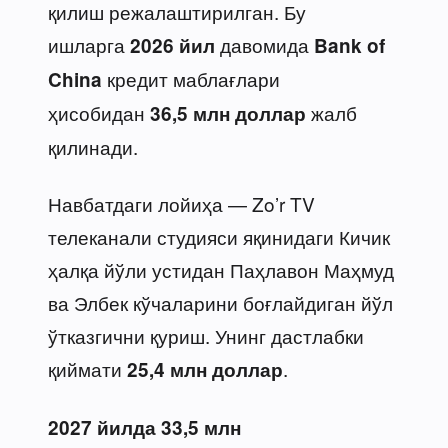
қилиш режалаштирилган. Бу
ишларга
давомида
2026 йил
Bank of
кредит маблағлари
China
ҳисобидан
жалб
36,5 млн доллар
қилинади.
Навбатдаги лойиҳа — Zo’r TV
телеканали студияси яқинидаги Кичик
ҳалқа йўли устидан Паҳлавон Маҳмуд
ва Элбек кўчаларини боғлайдиган йўл
ўтказгични қуриш. Унинг дастлабки
қиймати
.
25,4 млн доллар
2027 йилда
33,5 млн