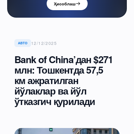
Ҳисоблаш
12/12/2025
АВТО
Bank of China’дан $271
млн: Тошкентда 57,5
км ажратилган
йўлаклар ва йўл
ўтказгич қурилади