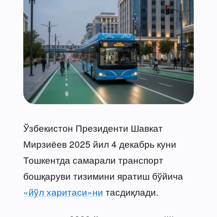
Ўзбекистон Президенти Шавкат
Мирзиёев 2025 йил 4 декабрь куни
Тошкентда самарали транспорт
бошқаруви тизимини яратиш бўйича
«йўл харитаси»ни
тасдиқлади.