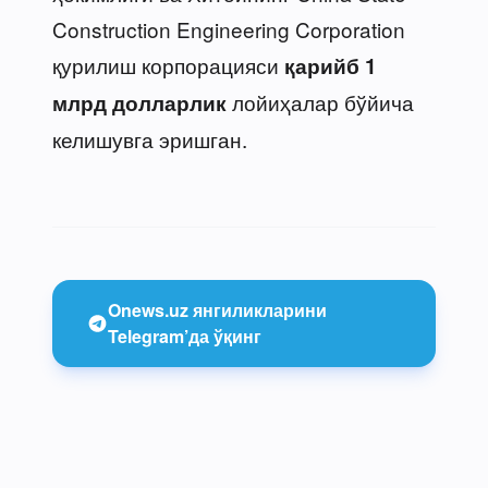
Construction Engineering Corporation
қурилиш корпорацияси
қарийб 1
лойиҳалар бўйича
млрд долларлик
келишувга эришган.
Onews.uz янгиликларини
Telegram’да ўқинг