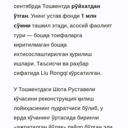
сентябрда Тошкентда
рўйхатдан
. Унинг устав фонди
ўтган
1 млн
ташкил этади, асосий фаолият
сўмни
тури — бошқа тоифаларга
киритилмаган бошқа
ихтисослаштирилган қурилиш
ишлари. Таъсисчи ва раҳбар
сифатида Liu Rongqi кўрсатилган.
У Тошкентдаги Шота Руставели
кўчасини реконструкция қилиш
лойиҳасининг пудратчиси бўлиб, у
ерда кўчанинг ўртасида биринчи
«ажратилган йўлак» пайдо бўлган эди.