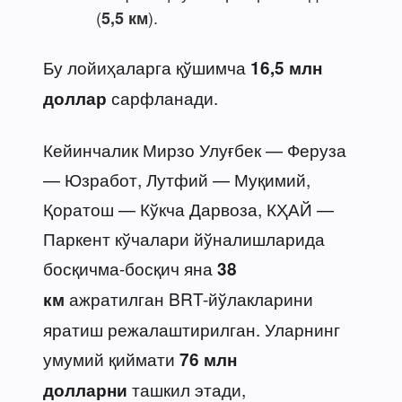
(
).
5,5 км
Бу лойиҳаларга қўшимча
16,5 млн
сарфланади.
доллар
Кейинчалик Мирзо Улуғбек — Феруза
— Юзработ, Лутфий — Муқимий,
Қоратош — Кўкча Дарвоза, КҲАЙ —
Паркент кўчалари йўналишларида
босқичма-босқич яна
38
ажратилган BRT-йўлакларини
км
яратиш режалаштирилган. Уларнинг
умумий қиймати
76 млн
ташкил этади,
долларни