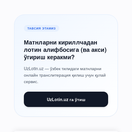
ТАВСИЯ ЭТАМИЗ
Матнларни кириллчадан
лотин алифбосига (ва акси)
ўгириш керакми?
UzLotin.uz — ўзбек тилидаги матнларни
онлайн транслитерация қилиш учун қулай
сервис.
UzLotin.uz га ўтиш