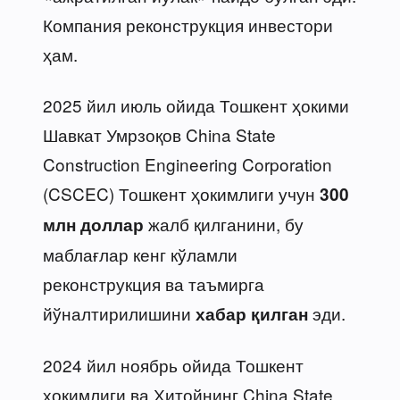
Компания реконструкция инвестори
ҳам.
2025 йил июль ойида Тошкент ҳокими
Шавкат Умрзоқов China State
Construction Engineering Corporation
(CSCEC) Тошкент ҳокимлиги учун
300
жалб қилганини, бу
млн доллар
маблағлар кенг кўламли
реконструкция ва таъмирга
йўналтирилишини
эди.
хабар қилган
2024 йил ноябрь ойида Тошкент
ҳокимлиги ва Хитойнинг China State