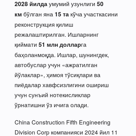
умумий узунлиги
2028 йилда
50
бўлган яна
кўча участкасини
км
15 та
реконструкция қилиш
режалаштирилган. Ишларнинг
қиймати
га
51 млн доллар
баҳоланмоқда. Ишлар, шунингдек,
автобуслар учун «ажратилган
йўлаклар», ҳимоя тўсиқлари ва
пиёдалар хавфсизлигини ошириш
учун сунъий нотекисликлар
ўрнатишни ўз ичига олади.
China Construction Fifth Engineering
Division Corp компанияси 2024 йил 11