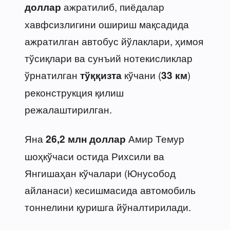
ажратилиб, пиёдалар
доллар
хавфсизлигини ошириш мақсадида
ажратилган автобус йўлаклари, ҳимоя
тўсиқлари ва сунъий нотекисликлар
ўрнатилган
кўчани (
)
тўққизта
33 км
реконструкция қилиш
режалаштирилган.
Яна
Амир Темур
26,2 млн доллар
шоҳкўчаси остида Рихсили ва
Янгишаҳан кўчалари (Юнусобод
айланаси) кесишмасида автомобиль
тоннелини қуришга йўналтирилади.