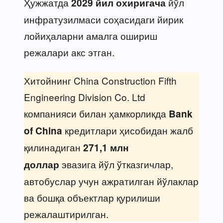
Ҳужжатда
йўл
2029 йил охиригача
инфратузилмаси соҳасидаги йирик
лойиҳаларни амалга ошириш
режалари акс этган.
Хитойнинг China Construction Fifth
Engineering Division Co. Ltd
компанияси билан ҳамкорликда
Bank
кредитлари ҳисобидан жалб
of China
қилинадиган
271,1 млн
эвазига йўл ўтказгичлар,
доллар
автобуслар учун ажратилган йўлаклар
ва бошқа объектлар қурилиши
режалаштирилган.