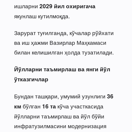
ишларни
2029 йил охиригача
якунлаш кутилмоқда.
Зарурат туғилганда, кўчалар рўйхати
ва иш ҳажми Вазирлар Маҳкамаси
билан келишилган ҳолда тузатилади.
Йўлларни таъмирлаш ва янги йўл
ўтказгичлар
Бундан ташқари, умумий узунлиги
36
бўлган
кўча участкасида
км
16 та
йўлларни таъмирлаш ва йўл бўйи
инфратузилмасини модернизация