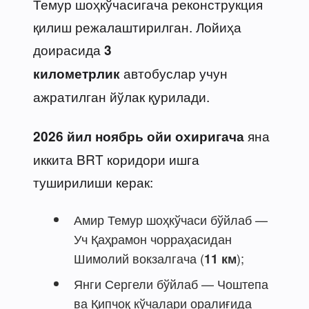
Темур шоҳкўчасигача реконструкция
қилиш режалаштирилган. Лойиҳа
доирасида
3
автобуслар учун
километрлик
ажратилган йўлак қурилади.
яна
2026 йил ноябрь ойи охиригача
иккита BRT коридори ишга
туширилиши керак:
Амир Темур шоҳкўчаси бўйлаб —
Уч Қаҳрамон чорраҳасидан
Шимолий вокзалгача (
);
11 км
Янги Сергели бўйлаб — Чоштепа
ва Қипчоқ кўчалари оралиғида