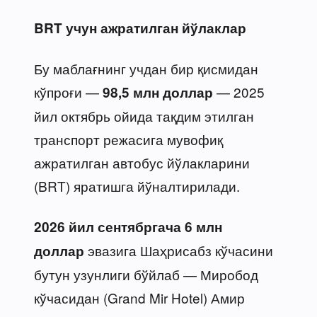
BRT учун ажратилган йўлаклар
Бу маблағнинг учдан бир қисмидан
кўпроғи —
— 2025
98,5 млн доллар
йил октябрь ойида тақдим этилган
транспорт режасига мувофиқ
ажратилган автобус йўлакларини
(BRT) яратишга йўналтирилади.
2026 йил сентябргача
6 млн
эвазига Шаҳрисабз кўчасини
доллар
бутун узунлиги бўйлаб — Миробод
кўчасидан (Grand Mir Hotel) Амир