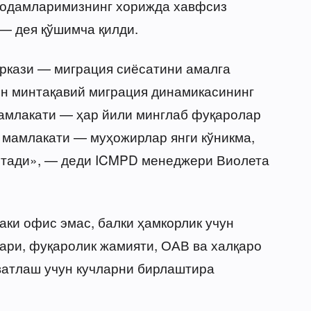
 одамларимизнинг хорижда хавфсиз
— дея қўшимча қилди.
ркази — миграция сиёсатини амалга
он минтақавий миграция динамикасининг
мамлакати — ҳар йили минглаб фуқаролар
ш мамлакати — муҳожирлар янги кўникма,
айтади», — деди ICMPD менеджери Виолета
чаки офис эмас, балки ҳамкорлик учун
ари, фуқаролик жамияти, ОАВ ва халқаро
ватлаш учун кучларни бирлаштира