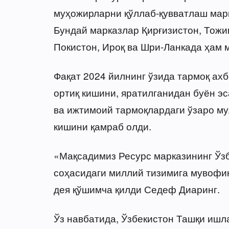
муҳожирларни қўллаб-қувватлаш марк
Бундай марказлар Қирғизистон, Тожи
Покистон, Ироқ ва Шри-Ланкада ҳам 
Фақат 2024 йилнинг ўзида тармоқ ах
ортиқ кишини, яратилганидан буён э
ва ижтимоий тармоқлардаги ўзаро му
кишини қамраб олди.
«Мақсадимиз Ресурс марказининг Ўз
соҳасидаги миллий тизимига мувоф
дея қўшимча қилди Седеф Диаринг.
Ўз навбатида, Ўзбекистон Ташқи ишл