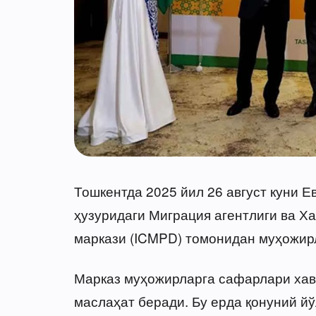
Тошкентда 2025 йил 26 август куни Е
ҳузуридаги Миграция агентлиги ва Х
маркази (ICMPD) томонидан муҳожирл
Марказ муҳожирларга сафарлари хав
маслаҳат беради. Бу ерда қонуний й