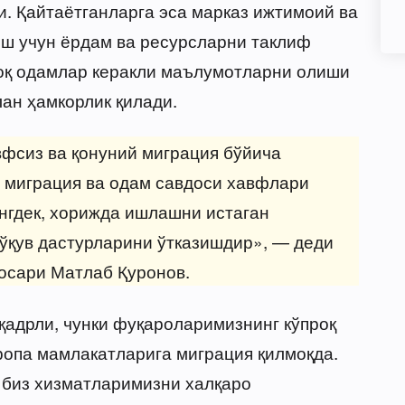
. Қайтаётганларга эса марказ ижтимоий ва
ш учун ёрдам ва ресурсларни таклиф
роқ одамлар керакли маълумотларни олиши
ан ҳамкорлик қилади.
фсиз ва қонуний миграция бўйича
 миграция ва одам савдоси хавфлари
нгдек, хорижда ишлашни истаган
ўқув дастурларини ўтказишдир», — деди
осари Матлаб Қуронов.
қадрли, чунки фуқароларимизнинг кўпроқ
ропа мамлакатларига миграция қилмоқда.
 биз хизматларимизни халқаро