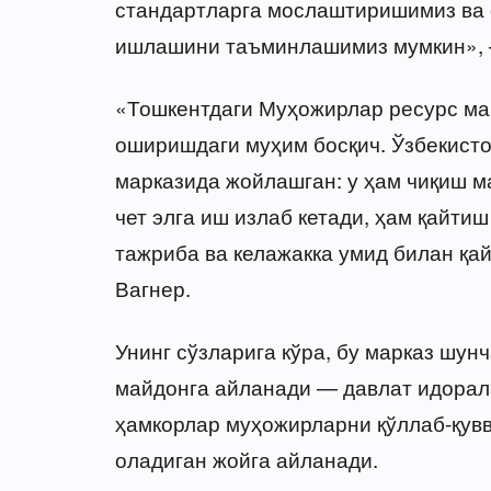
стандартларга мослаштиришимиз ва
ишлашини таъминлашимиз мумкин», 
«Тошкентдаги Муҳожирлар ресурс ма
оширишдаги муҳим босқич. Ўзбекист
марказида жойлашган: у ҳам чиқиш 
чет элга иш излаб кетади, ҳам қайти
тажриба ва келажакка умид билан қ
Вагнер.
Унинг сўзларига кўра, бу марказ шун
майдонга айланади — давлат идорал
ҳамкорлар муҳожирларни қўллаб-қув
оладиган жойга айланади.