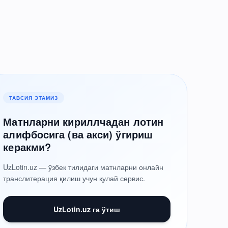
ТАВСИЯ ЭТАМИЗ
Матнларни кириллчадан лотин
алифбосига (ва акси) ўгириш
керакми?
UzLotin.uz — ўзбек тилидаги матнларни онлайн
транслитерация қилиш учун қулай сервис.
UzLotin.uz га ўтиш