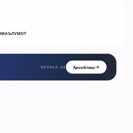
О
МАЪЛУМОТ
Ҳисоблаш
UZCALC.UZ