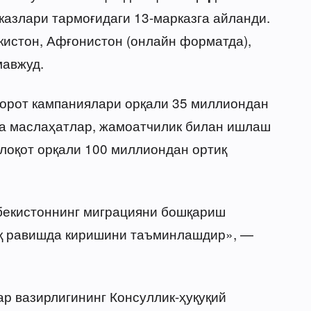
азлари тармоғидаги 13-марказга айланди.
кистон, Афғонистон (онлайн форматда),
мавжуд.
борот кампаниялари орқали 35 миллиондан
са маслаҳатлар, жамоатчилик билан ишлаш
лоқот орқали 100 миллиондан ортиқ
бекистоннинг миграцияни бошқариш
иқ равишда киришини таъминлашдир», —
ар вазирлигининг Консуллик-ҳуқуқий