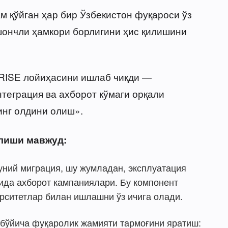
м қўйган ҳар бир Ўзбекистон фуқароси ўз
шончли ҳамкори борлигини ҳис қилишини
RISE лойиҳасини ишлаб чиқди —
теграция ва ахборот кўмаги орқали
инг олдини олиш».
алиши мавжуд:
ний миграция, шу жумладан, эксплуатация
қида ахборот кампаниялари. Бу компонент
рситетлар билан ишлашни ўз ичига олади.
 бўйича фуқаролик жамияти тармоғини яратиш: