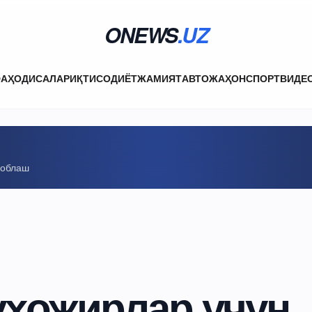
ONEWS
.UZ
ФА
ҲОДИСАЛАР
ИҚТИСОДИЁТ
ЖАМИЯТ
АВТО
ЖАҲОН
СПОРТ
ВИДЕ
соблаш
уҳожирлар учун