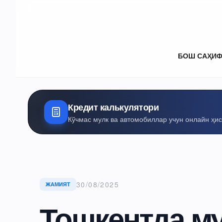
БОШ САҲИ
Кредит калькулятори
Кўчмас мулк ва автомобиллар учун онлайн ҳи
30/08/2025
ЖАМИЯТ
Тошкентда м