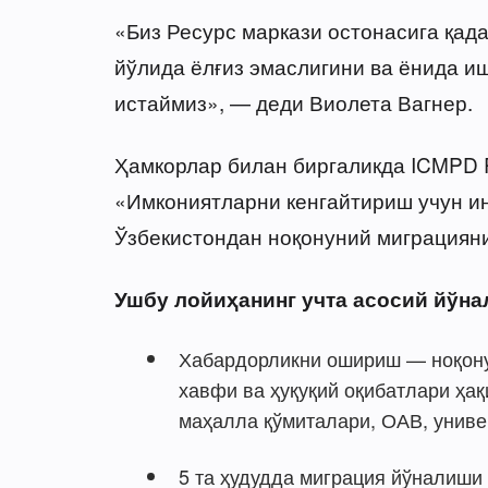
«Биз Ресурс маркази остонасига қада
йўлида ёлғиз эмаслигини ва ёнида и
истаймиз», — деди Виолета Вагнер.
Ҳамкорлар билан биргаликда ICMPD 
«Имкониятларни кенгайтириш учун ин
Ўзбекистондан ноқонуний миграциян
Ушбу лойиҳанинг учта асосий йўн
Хабардорликни ошириш — ноқону
хавфи ва ҳуқуқий оқибатлари ҳа
маҳалла қўмиталари, ОАВ, униве
5 та ҳудудда миграция йўналиши