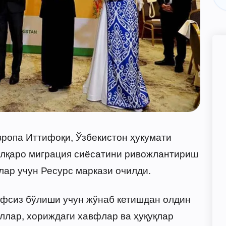
вропа Иттифоқи, Ўзбекистон ҳукумати
алқаро миграция сиёсатини ривожлантириш
ар учун Ресурс маркази очилди.
фсиз бўлиши учун жўнаб кетишдан олдин
ўллар, хориждаги хавфлар ва ҳуқуқлар