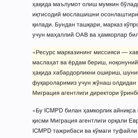
ҳақида маълумот олиш мумкин бўлади
иқтисодий мослашишни осонлаштири
қилади. Бундан ташқари, марказ кўп
учун маҳаллий ОАВ ва ҳамкорлар бил
«Ресурс марказининг миссияси — хав
маслаҳат ва ёрдам бериш, ноқонуний
ҳақида хабардорликни ошириш, шуни
фуқароларимиз учун жўнаш олдидан 
Миграция агентлиги директори ўринб
«Бу ICMPD билан ҳамкорлик айниқса 
қисми Миграция агентлиги орқали Ев
ICMPD тажрибаси ва кўмаги туфайли