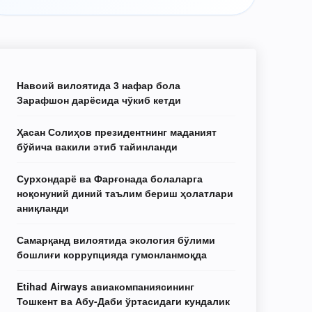
Навоий вилоятида 3 нафар бола
Зарафшон дарёсида чўкиб кетди
Ҳасан Солиҳов президентнинг маданият
бўйича вакили этиб тайинланди
Сурхондарё ва Фарғонада болаларга
ноқонуний диний таълим бериш ҳолатлари
аниқланди
Самарқанд вилоятида экология бўлими
бошлиғи коррупцияда гумонланмоқда
Etihad Airways авиакомпаниясининг
Тошкент ва Абу-Даби ўртасидаги кундалик