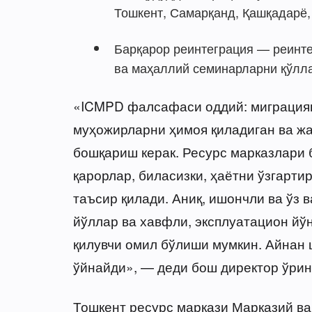
Тошкент, Самарқанд, Қашқадарё,
Барқарор реинтеграция — реинт
ва маҳаллий семинарларни қўлл
«ICMPD фалсафаси оддий: миграциян
муҳожирларни ҳимоя қиладиган ва жа
бошқариш керак. Ресурс марказлари 
қарорлар, биласизки, ҳаётни ўзгарти
таъсир қилади. Аниқ, ишончли ва ўз
йўллар ва хавфли, эксплуатацион йў
қилувчи омил бўлиши мумкин. Айнан 
ўйнайди», — деди бош директор ўри
Тошкент ресурс маркази Марказий в