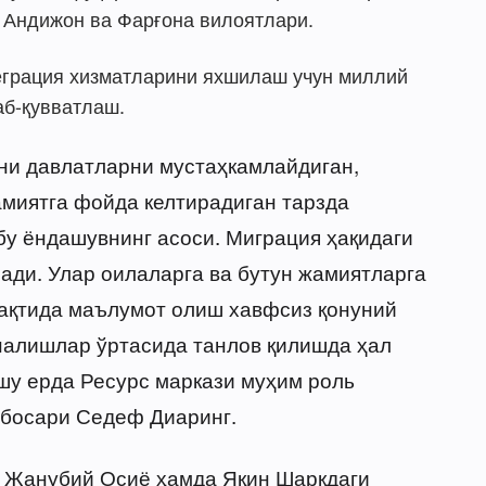
 Андижон ва Фарғона вилоятлари.
еграция хизматларини яхшилаш учун миллий
аб-қувватлаш.
и давлатларни мустаҳкамлайдиган,
миятга фойда келтирадиган тарзда
бу ёндашувнинг асоси. Миграция ҳақидаги
ради. Улар оилаларга ва бутун жамиятларга
 вақтида маълумот олиш хавфсиз қонуний
налишлар ўртасида танлов қилишда ҳал
шу ерда Ресурс маркази муҳим роль
нбосари Седеф Диаринг.
а Жанубий Осиё ҳамда Яқин Шарқдаги