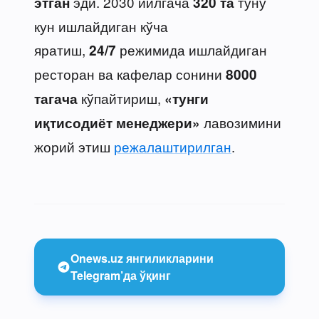
эди. 2030 йилгача
туну
этган
320 та
кун ишлайдиган кўча
яратиш,
режимида ишлайдиган
24/7
ресторан ва кафелар сонини
8000
кўпайтириш,
тагача
«тунги
лавозимини
иқтисодиёт менеджери»
жорий этиш
режалаштирилган
.
Onews.uz янгиликларини
Telegram’да ўқинг