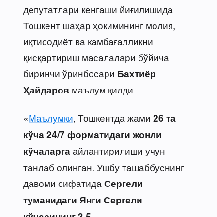
депутатлари кенгаши йиғилишида
Тошкент шаҳар ҳокимининг молия,
иқтисодиёт ва камбағалликни
қисқартириш масалалари бўйича
биринчи ўринбосари
Бахтиёр
маълум қилди.
Ҳайдаров
«
Маълумки
, Тошкентда жами
26 та
кўча
24/7 форматидаги жонли
айлантирилиши учун
кўчаларга
танлаб олинган. Ушбу ташаббуснинг
давоми сифатида
Сергели
туманидаги Янги Сергели
кўчасининг 3,5