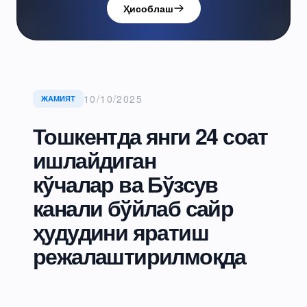
Ҳисоблаш
10/10/2025
ЖАМИЯТ
Тошкентда янги 24 соат
ишлайдиган
кўчалар ва Бўзсув
канали бўйлаб сайр
ҳудудини яратиш
режалаштирилмоқда