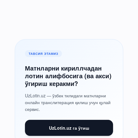
ТАВСИЯ ЭТАМИЗ
Матнларни кириллчадан
лотин алифбосига (ва акси)
ўгириш керакми?
UzLotin.uz — ўзбек тилидаги матнларни
онлайн транслитерация қилиш учун қулай
сервис.
UzLotin.uz га ўтиш