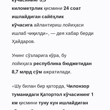
қисмини
километрлик
24 соат
ишлайдиган сайёҳлик
айлантириш лойиҳаси
кўчасига
ишлаб чиқилди», — дея хабар берди
Ҳайдаров.
Унинг сўзларига кўра, бу
лойиҳага
республика бюджетидан
ажратилади.
8,7 млрд сўм
«Шу билан бир қаторда,
Чилонзор
туманидаги Қатортол кўчасининг 1
қисмини
км
туну кун ишлайдиган