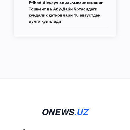
Etihad Airways авиакомпаниясининг
Тошкент ва Абу-Даби ўртасидаги
кундалик қатновлари 10 августдан
йўлга қўйилади
ONEWS
.UZ