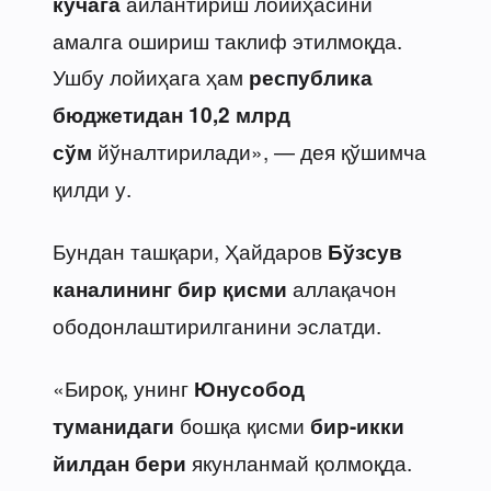
айлантириш лойиҳасини
кўчага
амалга ошириш таклиф этилмоқда.
Ушбу лойиҳага ҳам
республика
бюджетидан 10,2 млрд
йўналтирилади», — дея қўшимча
сўм
қилди у.
Бундан ташқари, Ҳайдаров
Бўзсув
аллақачон
каналининг бир қисми
ободонлаштирилганини эслатди.
«Бироқ, унинг
Юнусобод
бошқа қисми
туманидаги
бир-икки
якунланмай қолмоқда.
йилдан бери