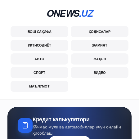
ONEWS
.UZ
БОШ САҲИФА
ҲОДИСАЛАР
ИҚТИСОДИЁТ
ЖАМИЯТ
АВТО
ЖАҲОН
СПОРТ
ВИДЕО
МАЪЛУМОТ
Кредит калькулятори
Кўчмас мулк ва автомобиллар учун онлайн
ҳисоблаш