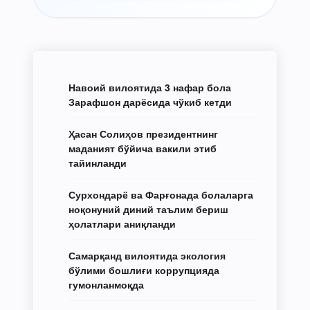
Навоий вилоятида 3 нафар бола
Зарафшон дарёсида чўкиб кетди
Ҳасан Солиҳов президентнинг
маданият бўйича вакили этиб
тайинланди
Сурхондарё ва Фарғонада болаларга
ноқонуний диний таълим бериш
ҳолатлари аниқланди
Самарқанд вилоятида экология
бўлими бошлиғи коррупцияда
гумонланмоқда