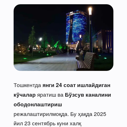
Тошкентда
янги 24 соат ишлайдиган
яратиш ва
кўчалар
Бўзсув каналини
ободонлаштириш
режалаштирилмоқда. Бу ҳақда 2025
йил 23 сентябрь куни халқ