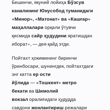
Бешинчи, якуний лойиҳа
Бўзсув
каналининг Юнусобод туманидаги
«Минор», «Матонат» ва «Кашғар»
орқали ўтувчи
маҳаллалари
қисмида
яратишдан
сайр ҳудудини
иборат», — дея қайд этди.
Пойтахт ҳокимининг биринчи
ўринбосари, шунингдек, пойтахтдаги
энг катта
ер ости
—
йўлида
«Тошкент» метро
ва
бекати
Шимолий
оралиғидаги ҳудудда
вокзал
савдони
режалари
жонлантириш