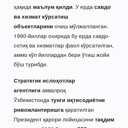
ҳақида
. У ерда
маълум қилди
савдо
ва хизмат кўрсатиш
очиш мўлжалланган.
объектларини
1990-йиллар охирида бу ерда савдо-
сотиқ ва хизматлар фаол кўрсатилган,
аммо кўп йиллардан бери ўтиш жойи
бўш турибди.
Стратегик ислоҳотлар
аввалроқ
агентлиги
Ўзбекистонда
тунги иқтисодиётни
қаратилган
ривожлантиришга
Президент қарори лойиҳасини
тақдим