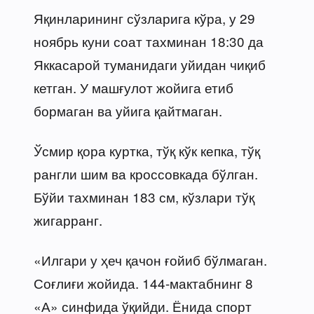
Яқинларининг сўзларига кўра, у 29
ноябрь куни соат тахминан 18:30 да
Яккасарой туманидаги уйидан чиқиб
кетган. У машғулот жойига етиб
бормаган ва уйига қайтмаган.
Ўсмир қора куртка, тўқ кўк кепка, тўқ
рангли шим ва кроссовкада бўлган.
Бўйи тахминан 183 см, кўзлари тўқ
жигарранг.
«Илгари у ҳеч қачон ғойиб бўлмаган.
Соғлиғи жойида. 144-мактабнинг 8
«А» синфида ўқийди. Ёнида спорт