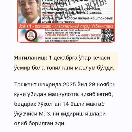
1 декабрга ўтар кечаси
Янгиланиш:
ўсмир бола топилгани маълум бўлди.
Тошкент шаҳрида 2025 йил 29 ноябрь
куни уйидан машғулотга чиқиб кетиб,
бедарак йўқолган 14 ёшли мактаб
ўқувчиси М. З. ни қидириш ишлари
олиб борилган эди.