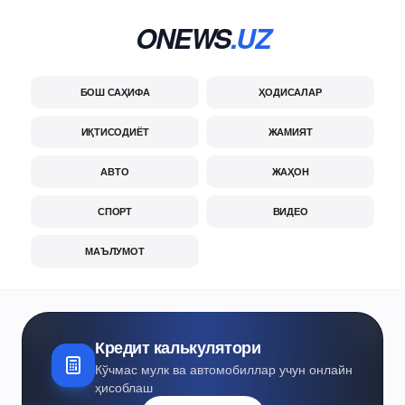
ONEWS
.UZ
БОШ САҲИФА
ҲОДИСАЛАР
ИҚТИСОДИЁТ
ЖАМИЯТ
АВТО
ЖАҲОН
СПОРТ
ВИДЕО
МАЪЛУМОТ
Кредит калькулятори
Кўчмас мулк ва автомобиллар учун онлайн
ҳисоблаш