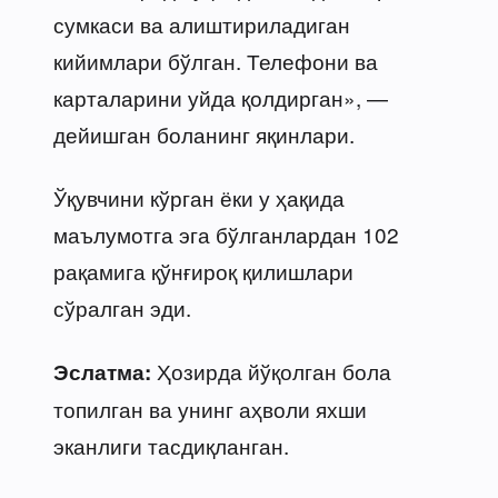
сумкаси ва алиштириладиган
кийимлари бўлган. Телефони ва
карталарини уйда қолдирган», —
дейишган боланинг яқинлари.
Ўқувчини кўрган ёки у ҳақида
маълумотга эга бўлганлардан 102
рақамига қўнғироқ қилишлари
сўралган эди.
Ҳозирда йўқолган бола
Эслатма:
топилган ва унинг аҳволи яхши
эканлиги тасдиқланган.