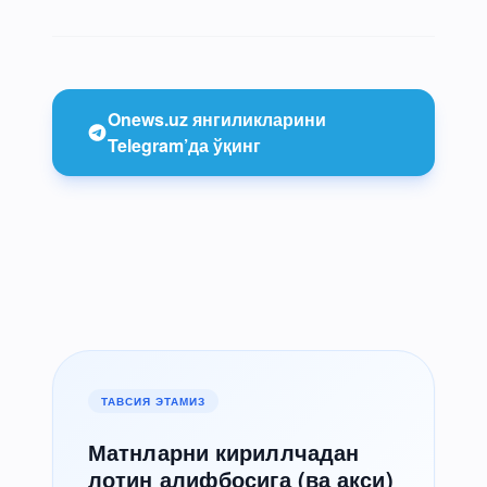
Onews.uz янгиликларини
Telegram’да ўқинг
ТАВСИЯ ЭТАМИЗ
Матнларни кириллчадан
лотин алифбосига (ва акси)