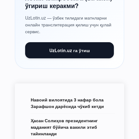
ўгириш керакми?
UzLotin.uz — ўзбек тилидаги матнларни
онлайн транслитерация қилиш учун қулай
сервис.
UzLotin.uz га ўтиш
Навоий вилоятида 3 нафар бола
Зарафшон дарёсида чўкиб кетди
Ҳасан Солиҳов президентнинг
маданият бўйича вакили этиб
тайинланди