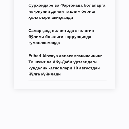
Сурхондарё ва Фарғонада болаларга
ноқонуний диний таълим бериш
ҳолатлари аниқланди
Самарқанд вилоятида экология
бўлими бошлиғи коррупцияда
гумонланмоқда
Etihad Airways авиакомпаниясининг
Тошкент ва Абу-Даби ўртасидаги
кундалик қатновлари 10 августдан
йўлга қўйилади