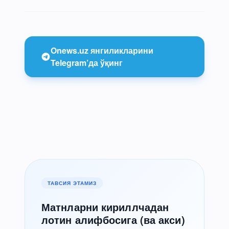
Onews.uz янгиликларини
Telegram’да ўқинг
ТАВСИЯ ЭТАМИЗ
Матнларни кириллчадан
лотин алифбосига (ва акси)