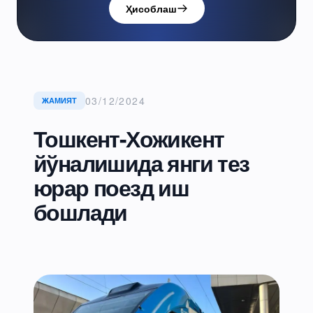
Ҳисоблаш
03/12/2024
ЖАМИЯТ
Тошкент-Хожикент
йўналишида янги тез
юрар поезд иш
бошлади