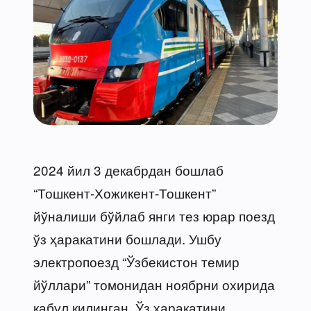
2024 йил 3 декабрдан бошлаб
“Тошкент-Хожикент-Тошкент”
йўналиши бўйлаб янги тез юрар поезд
ўз ҳаракатини бошлади. Ушбу
электропоезд “Ўзбекистон темир
йўллари” томонидан ноябрни охирида
қабул қилинган. Ўз ҳаракатини