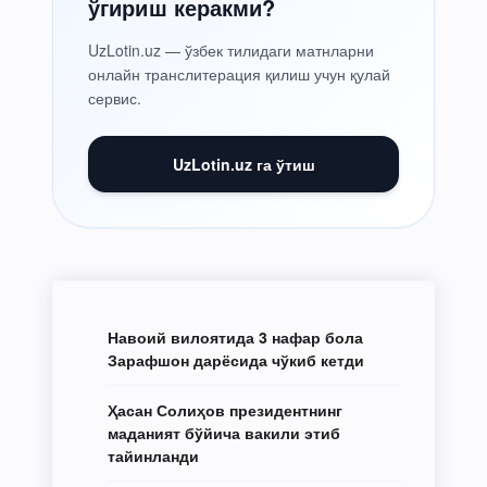
ўгириш керакми?
UzLotin.uz — ўзбек тилидаги матнларни
онлайн транслитерация қилиш учун қулай
сервис.
UzLotin.uz га ўтиш
Навоий вилоятида 3 нафар бола
Зарафшон дарёсида чўкиб кетди
Ҳасан Солиҳов президентнинг
маданият бўйича вакили этиб
тайинланди