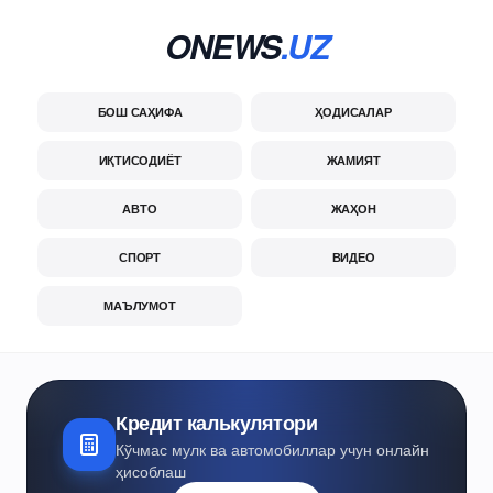
ONEWS
.UZ
БОШ САҲИФА
ҲОДИСАЛАР
ИҚТИСОДИЁТ
ЖАМИЯТ
АВТО
ЖАҲОН
СПОРТ
ВИДЕО
МАЪЛУМОТ
Кредит калькулятори
Кўчмас мулк ва автомобиллар учун онлайн
ҳисоблаш