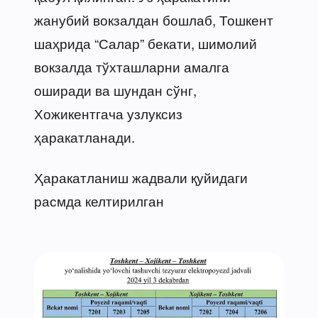
жанубий вокзалдан бошлаб, Тошкент
шаҳрида “Салар” бекати, шимолий
вокзалда тўхташларни амалга
оширади ва шундан сўнг,
Хожикентгача узлуксиз
ҳаракатланади.
Ҳаракатланиш жадвали қуйидаги
расмда келтирилган