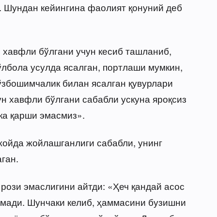
. Шундан кейингина фаолият қонуний деб
р хавфли бўлгани учун кесиб ташланиб,
қўлбола усулда ясалган, портлаши мумкин,
ўзбошимчалик билан ясалган қувурлари
ун хавфли бўлгани сабабли ускуна яроқсиз
ка қарши эмасмиз».
жойда жойлашганлиги сабабли, унинг
ган.
рози эмаслигини айтди: «Ҳеч қандай асос
мади. Шунчаки келиб, ҳаммасини бузишни