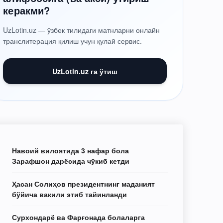
керакми?
UzLotin.uz — ўзбек тилидаги матнларни онлайн
транслитерация қилиш учун қулай сервис.
UzLotin.uz га ўтиш
Навоий вилоятида 3 нафар бола
Зарафшон дарёсида чўкиб кетди
Ҳасан Солиҳов президентнинг маданият
бўйича вакили этиб тайинланди
Сурхондарё ва Фарғонада болаларга