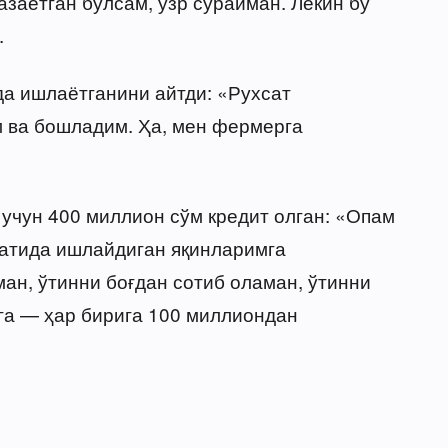
заётган бўлсам, узр сўрайман. Лекин бу
.
а ишлаётганини айтди: «Рухсат
 ва бошладим. Ҳа, мен фермерга
к учун 400 миллион сўм кредит олган: «Опам
матида ишлайдиган яқинларимга
н, ўтинни боғдан сотиб оламан, ўтинни
ига — ҳар бирига 100 миллиондан