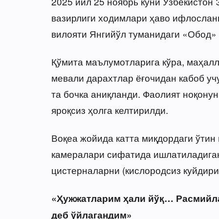
2025 йил 25 ноябрь куни Ўзбекистон 
вазирлиги ходимлари ҳаво ифлослан
вилояти Янгийўл туманидаги «Обод» 
Қўмита маълумотларига кўра, маҳал
мевали дарахтлар ёғочидан кабоб уч
та бочка аниқланди. Фаолият ноқонун
яроқсиз ҳолга келтирилди.
Воқеа жойида катта миқдордаги ўтин 
камералари сифатида ишлатиладиган
цистерналарни (кислородсиз куйдири
«Ҳужжатларим ҳали йўқ… Расмийла
деб ўйлагандим»