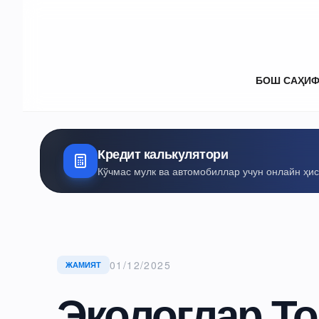
БОШ САҲИ
Кредит калькулятори
Кўчмас мулк ва автомобиллар учун онлайн ҳи
01/12/2025
ЖАМИЯТ
Экологлар То