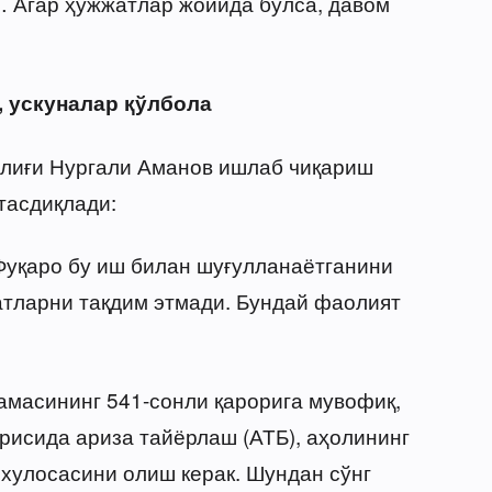
 Агар ҳужжатлар жойида бўлса, давом
, ускуналар қўлбола
шлиғи Нургали Аманов ишлаб чиқариш
тасдиқлади:
Фуқаро бу иш билан шуғулланаётганини
атларни тақдим этмади. Бундай фаолият
камасининг 541-сонли қарорига мувофиқ,
рисида ариза тайёрлаш (АТБ), аҳолининг
 хулосасини олиш керак. Шундан сўнг