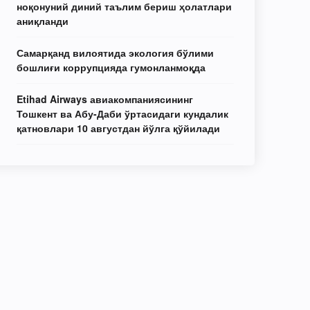
ноқонуний диний таълим бериш ҳолатлари
аниқланди
Самарқанд вилоятида экология бўлими
бошлиғи коррупцияда гумонланмоқда
Etihad Airways авиакомпаниясининг
Тошкент ва Абу-Даби ўртасидаги кундалик
қатновлари 10 августдан йўлга қўйилади