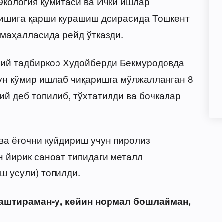
Экология қўмитаси ва Ички ишлар
ишига қарши курашиш доирасида Тошкент
маҳалласида рейд ўтказди.
лий тадбиркор Худойберди Бекмуродовда
ун кўмир ишлаб чиқаришга мўлжалланган 8
ий деб топилиб, тўхтатилди ва бочкалар
ва ёғочни куйдириш учун пиролиз
 йирик саноат типидаги металл
ш усули) топилди.
штираман-у, кейин нормал бошлайман,