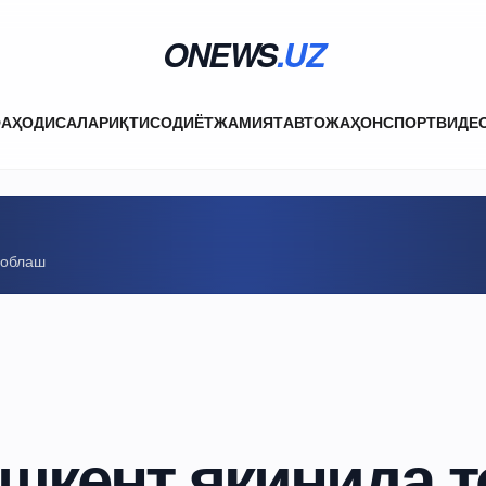
ONEWS
.UZ
ФА
ҲОДИСАЛАР
ИҚТИСОДИЁТ
ЖАМИЯТ
АВТО
ЖАҲОН
СПОРТ
ВИДЕ
соблаш
шкент яқинида т