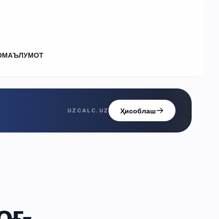
О
МАЪЛУМОТ
Ҳисоблаш
UZCALC.UZ
оғ-