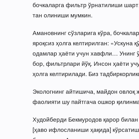
бочкаларга фильтр ўрнатилиши шарт
тан олиниши мумкин.
Амановнинг сўзларига кўра, бочкала
яроқсиз ҳолга келтирилган: «Ускуна 
одамлар ҳаёти учун хавфли… Унинг 
бор, фильтрлари йўқ. Инсон ҳаёти уч
ҳолга келтирилади. Биз тадбиркорлик
Экологнинг айтишича, майдон овлоқ 
фаолияти шу пайтгача ошкор қилинма
Худойберди Бекмуродов қарор билан 
[ҳаво ифлосланиши ҳақида] кўрсатиш