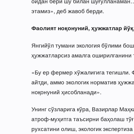
ойдан бери шу билан шуғулланаман…
этамиз», деб жавоб берди.
Фаолият ноқонуний, ҳужжатлар йўқ
Янгийўл тумани экология бўлими бо
ҳужжатларсиз амалга оширилганини 
«Бу ер фермер хўжалигига тегишли. 
айтди, аммо экологик норматив ҳужж
ноқонуний ҳисобланади».
Унинг сўзларига кўра, Вазирлар Маҳ
атроф-муҳитга таъсирни баҳолаш тўғ
рухсатини олиш, экологик экспертиза