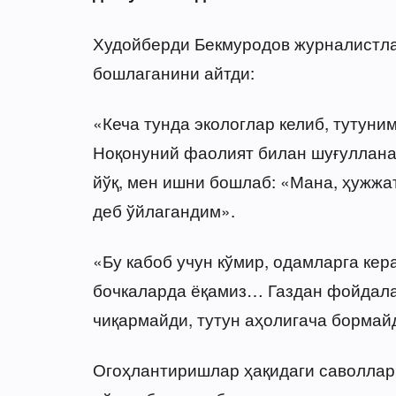
Худойберди Бекмуродов журналистла
бошлаганини айтди:
«Кеча тунда экологлар келиб, тутуни
Ноқонуний фаолият билан шуғуллана
йўқ, мен ишни бошлаб: «Мана, ҳужжа
деб ўйлагандим».
«Бу кабоб учун кўмир, одамларга кера
бочкаларда ёқамиз… Газдан фойдалан
чиқармайди, тутун аҳолигача бормай
Огоҳлантиришлар ҳақидаги саволларг