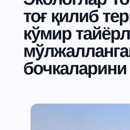
тоғ қилиб тер
кўмир тайёр
мўлжалланга
бочкаларини