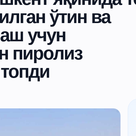
илган ўтин ва
лаш учун
н пиролиз
 топди