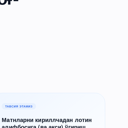
ТАВСИЯ ЭТАМИЗ
Матнларни кириллчадан лотин
алифбосига (ва акси) ўгириш