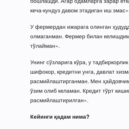
бошлашди. Агар одамларга зарар етка
кеча-кундуз давом этадиган иш эмас»
У фермердан ижарага олинган ҳудудд
олмаганман. Фермер билан келишдим
тўлайман».
Унинг сўзларига кўра, у тадбиркорли
шифокор, кредитни унга, давлат хиз
расмийлаштирганман. Мен ҳайдовчима
ўзим олиб келаман. Кредит тўрт киш
расмийлаштирилган».
Кейинги қадам нима?