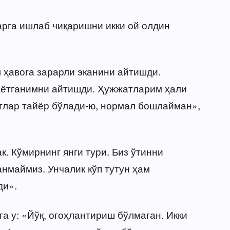
рга ишлаб чиқаришни икки ой олдин
м ҳавога зарарли эканини айтишди.
ётганимни айтишди. Ҳужжатларим ҳали
тлар тайёр бўлади-ю, нормал бошлайман»,
к. Кўмирнинг янги тури. Биз ўтинни
маймиз. Унчалик кўп тутун ҳам
ди».
а у: «Йўқ, огоҳлантириш бўлмаган. Икки