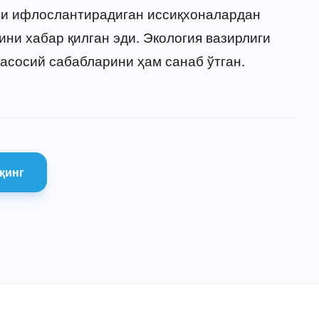
ни ифлослантирадиган иссиқхоналардан
ини хабар қилган эди. Экология вазирлиги
сосий сабабларини ҳам санаб ўтган.
қинг