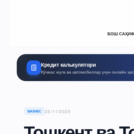
БОШ САҲИ
Кредит калькулятори
Кўчмас мулк ва автомобиллар учун онлайн ҳи
25/11/2025
БИЗНЕС
Тошкент ва Т