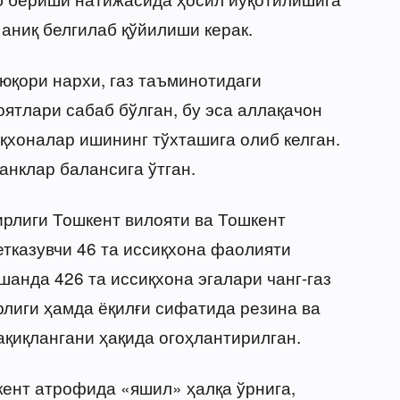
 аниқ белгилаб қўйилиши керак.
юқори нархи, газ таъминотидаги
ятлари сабаб бўлган, бу эса аллақачон
қхоналар ишининг тўхташига олиб келган.
анклар балансига ўтган.
ирлиги Тошкент вилояти ва Тошкент
тказувчи 46 та иссиқхона фаолияти
шанда 426 та иссиқхона эгалари чанг-газ
лиги ҳамда ёқилғи сифатида резина ва
қиқлангани ҳақида огоҳлантирилган.
кент атрофида «яшил» ҳалқа ўрнига,