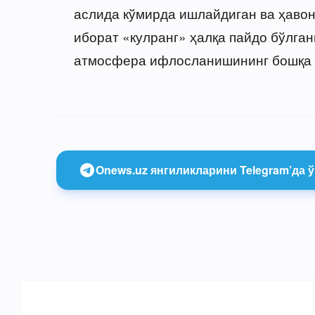
аслида кўмирда ишлайдиган ва ҳаво
иборат «кулранг» ҳалқа пайдо бўлган
атмосфера ифлосланишининг бошқа а
Onews.uz янгиликларини Telegram’да ў