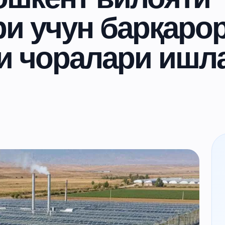
и учун барқаро
ти чоралари ишл