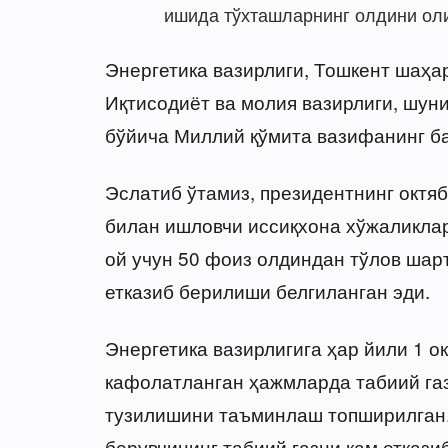
ишида тўхташларнинг олдини ол
Энергетика вазирлиги, Тошкент шаҳа
Иқтисодиёт ва молия вазирлиги, шуни
бўйича Миллий қўмита вазифанинг б
Эслатиб ўтамиз, президентнинг октя
билан ишловчи иссиқхона хўжаликлар
ой учун 50 фоиз олдиндан тўлов ша
етказиб берилиши белгиланган эди.
Энергетика вазирлигига ҳар йили 1 ок
кафолатланган ҳажмларда табиий га
тузилишини таъминлаш топширилган.
берувчининг табиий газни кам етказ