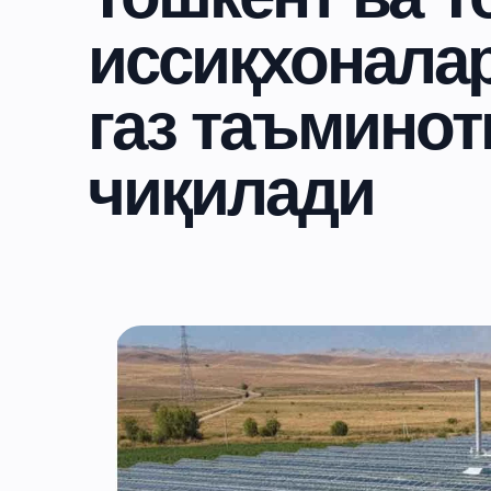
иссиқхоналар
газ таъмино
чиқилади