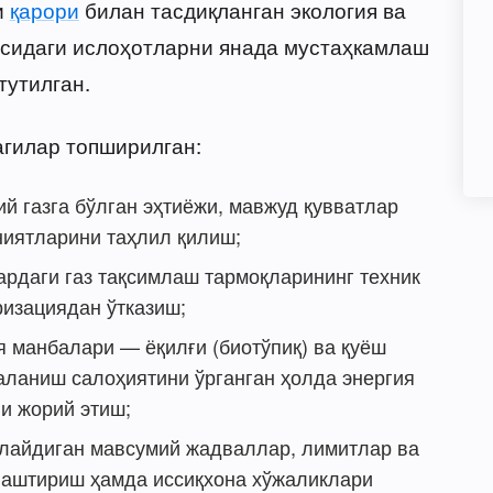
и
қарори
билан тасдиқланган экология ва
сидаги ислоҳотларни янада мустаҳкамлаш
тутилган.
агилар топширилган:
й газга бўлган эҳтиёжи, мавжуд қувватлар
ниятларини таҳлил қилиш;
рдаги газ тақсимлаш тармоқларининг техник
ризациядан ўтказиш;
я манбалари — ёқилғи (биотўпиқ) ва қуёш
ланиш салоҳиятини ўрганган ҳолда энергия
и жорий этиш;
нлайдиган мавсумий жадваллар, лимитлар ва
аштириш ҳамда иссиқхона хўжаликлари