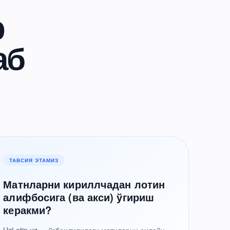
р
аб
ТАВСИЯ ЭТАМИЗ
Матнларни кириллчадан лотин
алифбосига (ва акси) ўгириш
керакми?