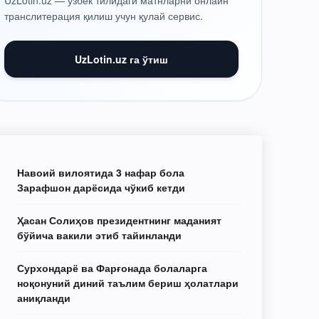
UzLotin.uz — ўзбек тилидаги матнларни онлайн
транслитерация қилиш учун қулай сервис.
UzLotin.uz га ўтиш
Навоий вилоятида 3 нафар бола
Зарафшон дарёсида чўкиб кетди
Ҳасан Солиҳов президентнинг маданият
бўйича вакили этиб тайинланди
Сурхондарё ва Фарғонада болаларга
ноқонуний диний таълим бериш ҳолатлари
аниқланди