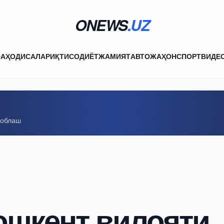
ONEWS
.UZ
ФА
ҲОДИСАЛАР
ИҚТИСОДИЁТ
ЖАМИЯТ
АВТО
ЖАҲОН
СПОРТ
ВИДЕ
соблаш
ошкент вилояти