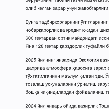
олиб келган зарар учун жавобгарлиги
Бунга тадбиркорларнинг ўғитларнинг 
нобарқарорлик ва кредит юкидан шико
600 гектардан ортиқ майдондаги исси
Яна 128 гектар қарздорлик туфайли б
2025 йилнинг январида Экология ваз
шаҳрида атмосфера ҳавосига зарар е
тўхтатилганини маълум қилган эди. Ў
тозалаш ускуналарини ўрнатиш зарур
бошқа чиқиндилардан фойдаланиш та
2024 йил январь ойида вазирлик Тош