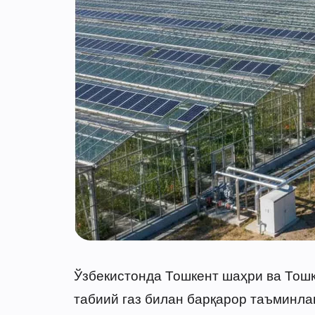
Ўзбекистонда Тошкент шаҳри ва Тошк
табиий газ билан барқарор таъминла