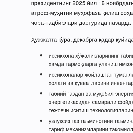
президентнинг 2025 йил 18 ноябрдаг
атроф-муҳитни муҳофаза қилиш соҳа
чора-тадбирлари дастурида назарда 
Ҳужжатга кўра, декабрга қадар қуйид
иссиқхона хўжаликларининг табии
ҳамда тармоқларга уланиш имко
иссиқхоналар жойлашган туманла
ҳолати ва қувватларини инвента
табиий газдан ва муқобил энерги
энергетикасидан самарали фойда
тежовчи иситиш технологияларин
узлуксиз газ таъминотини таъми
тариф механизмларини такомилл