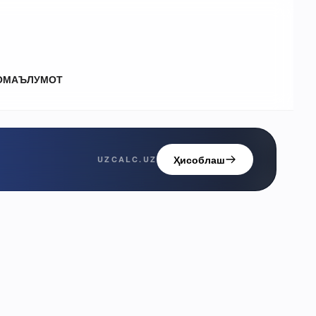
О
МАЪЛУМОТ
Ҳисоблаш
UZCALC.UZ