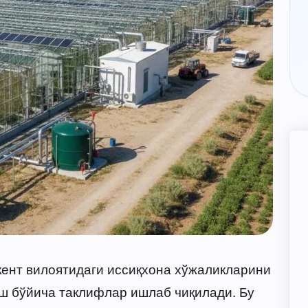
ент вилоятидаги иссиқхона хўжаликларини
ш бўйича таклифлар ишлаб чиқилади. Бу