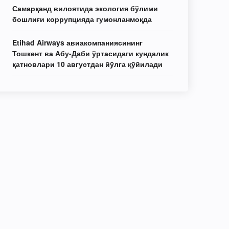
Самарқанд вилоятида экология бўлими
бошлиғи коррупцияда гумонланмоқда
Etihad Airways авиакомпаниясининг
Тошкент ва Абу-Даби ўртасидаги кундалик
қатновлари 10 августдан йўлга қўйилади