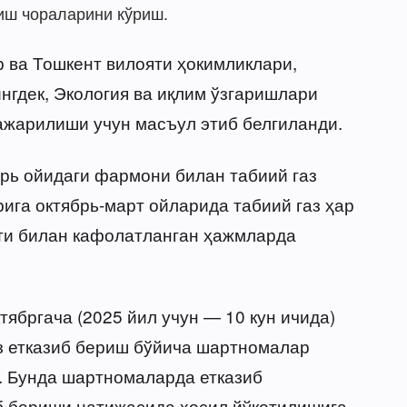
иш чораларини кўриш.
р ва Тошкент вилояти ҳокимликлари,
нгдек, Экология ва иқлим ўзгаришлари
ажарилиши учун масъул этиб белгиланди.
брь ойидаги фармони билан табиий газ
ига октябрь-март ойларида табиий газ ҳар
рти билан кафолатланган ҳажмларда
тябргача (2025 йил учун — 10 кун ичида)
з етказиб бериш бўйича шартномалар
 Бунда шартномаларда етказиб
иб бериши натижасида ҳосил йўқотилишига