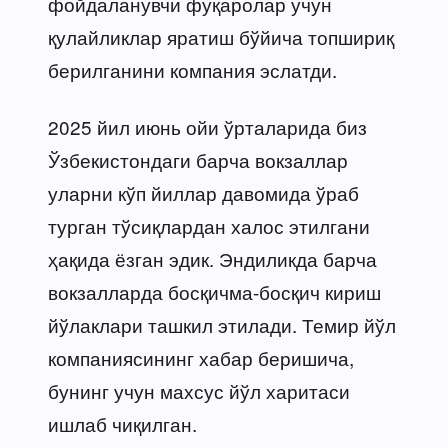
фойдаланувчи фуқаролар учун
қулайликлар яратиш бўйича топшириқ
берилганини компания эслатди.
2025 йил июнь ойи ўрталарида биз
Ўзбекистондаги барча вокзаллар
уларни кўп йиллар давомида ўраб
турган тўсиқлардан халос этилгани
ҳақида ёзган эдик. Эндиликда барча
вокзалларда босқичма-босқич кириш
йўлаклари ташкил этилади. Темир йўл
компаниясининг хабар беришича,
бунинг учун махсус йўл харитаси
ишлаб чиқилган.