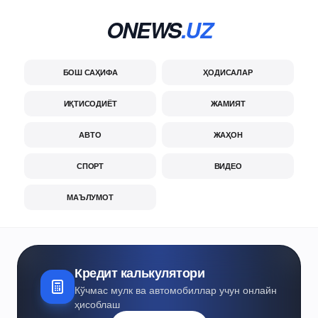
ONEWS
.UZ
БОШ САҲИФА
ҲОДИСАЛАР
ИҚТИСОДИЁТ
ЖАМИЯТ
АВТО
ЖАҲОН
СПОРТ
ВИДЕО
МАЪЛУМОТ
Кредит калькулятори
Кўчмас мулк ва автомобиллар учун онлайн
ҳисоблаш