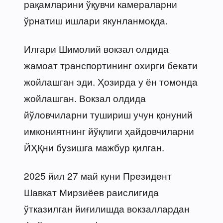
рақамларини ўқувчи камераларни
ўрнатиш ишлари якунланмоқда.
Илгари Шимолий вокзал олдида
жамоат транспортининг охирги бекати
жойлашган эди. Ҳозирда у ён томонда
жойлашган. Вокзал олдида
йўловчиларни тушириш учун қонуний
имкониятнинг йўқлиги ҳайдовчиларни
ЙҲҚни бузишга мажбур қилган.
2025 йил 27 май куни Президент
Шавкат Мирзиёев раислигида
ўтказилган йиғилишда вокзаллардан