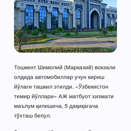
Тошкент Шимолий (Марказий) вокзали
олдида автомобиллар учун кириш
йўлаги ташкил этилди. «Ўзбекистон
темир йўллари» АЖ матбуот хизмати
маълум қилишича, 5 дақиқагача
тўхташ бепул.