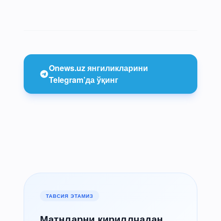
Onews.uz янгиликларини
Telegram’да ўқинг
ТАВСИЯ ЭТАМИЗ
Матнларни кириллчадан