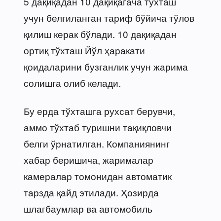
5 дақиқадан 10 дақиқагача тўхташ
учун белгиланган тариф бўйича тўлов
қилиш керак бўлади. 10 дақиқадан
ортиқ тўхташ Йўл ҳаракати
қоидаларини бузганлик учун жарима
солишга олиб келади.
Бу ерда тўхташга рухсат берувчи,
аммо тўхтаб туришни тақиқловчи
белги ўрнатилган. Компаниянинг
хабар беришича, жарималар
камералар томонидан автоматик
тарзда қайд этилади. Ҳозирда
шлагбаумлар ва автомобиль