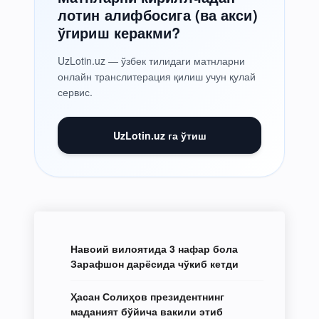
лотин алифбосига (ва акси)
ўгириш керакми?
UzLotin.uz — ўзбек тилидаги матнларни
онлайн транслитерация қилиш учун қулай
сервис.
UzLotin.uz га ўтиш
Навоий вилоятида 3 нафар бола
Зарафшон дарёсида чўкиб кетди
Ҳасан Солиҳов президентнинг
маданият бўйича вакили этиб