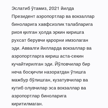
Эслатиб ўтамиз, 2021 йилда
Президент аэропортлар ва вокзаллар
биноларига хавфсизлик талабларига
риоя қилган ҳолда эркин киришга
рухсат берувчи қарорни имзолаган
эди. Аввалги йилларда вокзаллар ва
аэропортларга кириш аста-секин
кучайтирилган эди. Йўловчилар бир
неча босқичли назоратдан ўтишга
мажбур бўлишган, кузатувчилар ва
кутиб олувчилар эса вокзаллар ва
аэропортлар биноларига
киритилмаган.