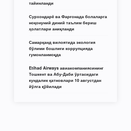
тайинланди
Сурхондарё ва Фарғонада болаларга
ноқонуний диний таълим бериш
ҳолатлари аниқланди
Самарқанд вилоятида экология
бўлими бошлиғи коррупцияда
гумонланмоқда
Etihad Airways авиакомпаниясининг
Тошкент ва Абу-Даби ўртасидаги
кундалик қатновлари 10 августдан
йўлга қўйилади