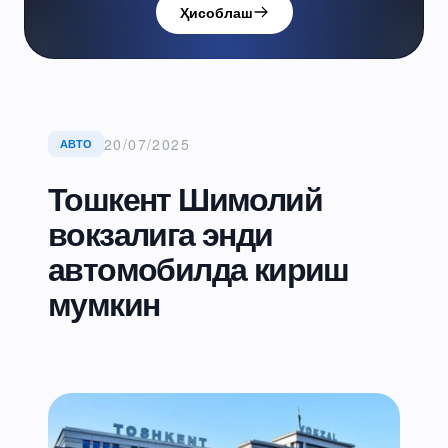
Ҳисоблаш
20/07/2025
АВТО
Тошкент Шимолий
вокзалига энди
автомобилда кириш
мумкин