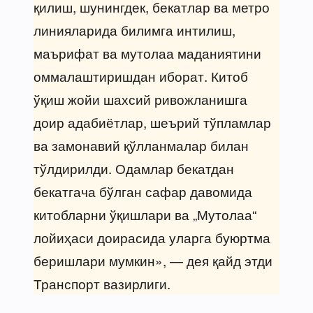
қилиш, шунингдек, бекатлар ва метро
линияларида билимга интилиш,
маърифат ва мутолаа маданиятини
оммалаштиришдан иборат. Китоб
ўқиш жойи шахсий ривожланишга
доир адабиётлар, шеърий тўпламлар
ва замонавий қўлланмалар билан
тўлдирилди. Одамлар бекатдан
бекатгача бўлган сафар давомида
китобларни ўқишлари ва „Мутолаа“
лойиҳаси доирасида уларга буюртма
беришлари мумкин», — дея қайд этди
Транспорт вазирлиги.