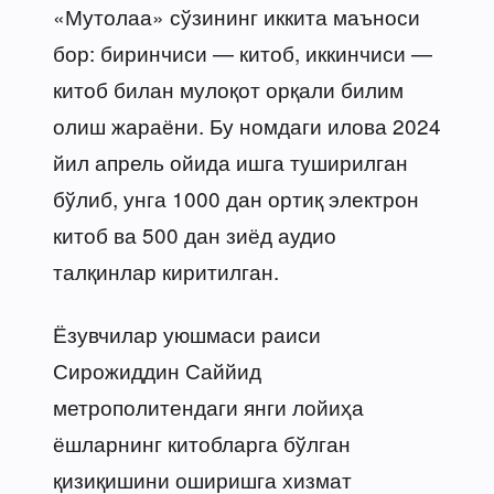
«Мутолаа» сўзининг иккита маъноси
бор: биринчиси — китоб, иккинчиси —
китоб билан мулоқот орқали билим
олиш жараёни. Бу номдаги илова 2024
йил апрель ойида ишга туширилган
бўлиб, унга 1000 дан ортиқ электрон
китоб ва 500 дан зиёд аудио
талқинлар киритилган.
Ёзувчилар уюшмаси раиси
Сирожиддин Саййид
метрополитендаги янги лойиҳа
ёшларнинг китобларга бўлган
қизиқишини оширишга хизмат