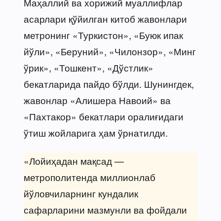
Маҳаллий ва хорижий муаллифлар
асарлари қўйилган китоб жавонлари
метронинг «Туркистон», «Буюк ипак
йўли», «Беруний», «Чилонзор», «Минг
ўрик», «Тошкент», «Дўстлик»
бекатларида пайдо бўлди. Шунингдек,
жавонлар «Алишера Навоий» ва
«Пахтакор» бекатлари оралиғидаги
ўтиш жойларига ҳам ўрнатилди.
«Лойиҳадан мақсад —
метрополитенда миллионлаб
йўловчиларнинг кундалик
сафарларини мазмунли ва фойдали