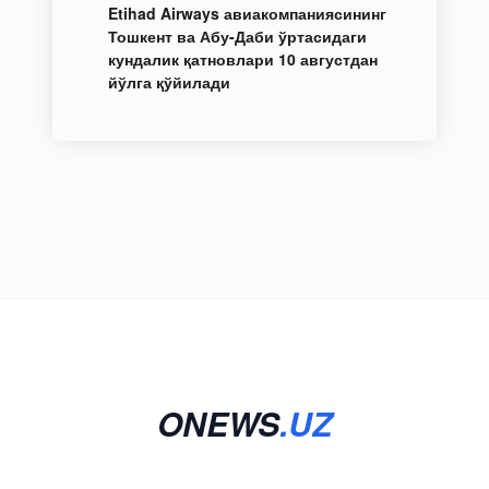
Etihad Airways авиакомпаниясининг
Тошкент ва Абу-Даби ўртасидаги
кундалик қатновлари 10 августдан
йўлга қўйилади
ONEWS
.UZ