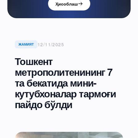
Ҳисоблаш
12/11/2025
ЖАМИЯТ
Тошкент
метрополитенининг 7
та бекатида мини-
кутубхоналар тармоғи
пайдо бўлди