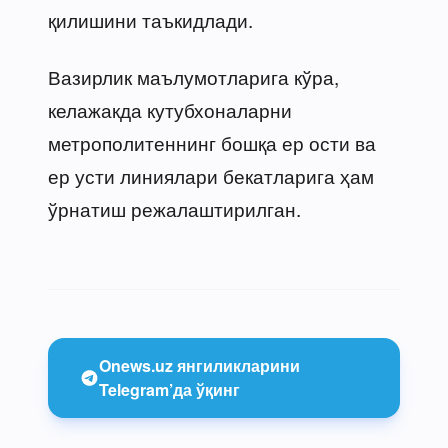
қилишини таъкидлади.
Вазирлик маълумотларига кўра,
келажакда кутубхоналарни
метрополитеннинг бошқа ер ости ва
ер усти линиялари бекатларига ҳам
ўрнатиш режалаштирилган.
Onews.uz янгиликларини
Telegram’да ўқинг