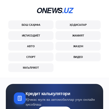
ONEWS
.UZ
БОШ САҲИФА
ҲОДИСАЛАР
ИҚТИСОДИЁТ
ЖАМИЯТ
АВТО
ЖАҲОН
СПОРТ
ВИДЕО
МАЪЛУМОТ
Кредит калькулятори
Кўчмас мулк ва автомобиллар учун онлайн
ҳисоблаш