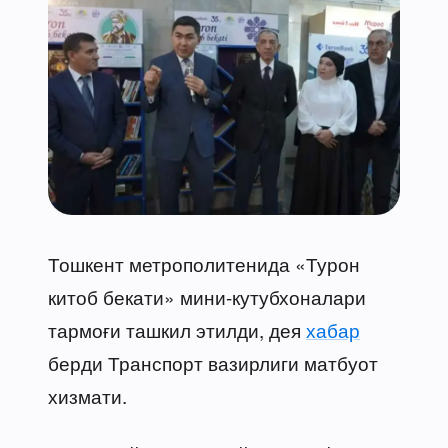
Тошкент метрополитенида «Турон
китоб бекати» мини-кутубхоналари
тармоғи ташкил этилди, дея
хабар
берди Транспорт вазирлиги матбуот
хизмати.