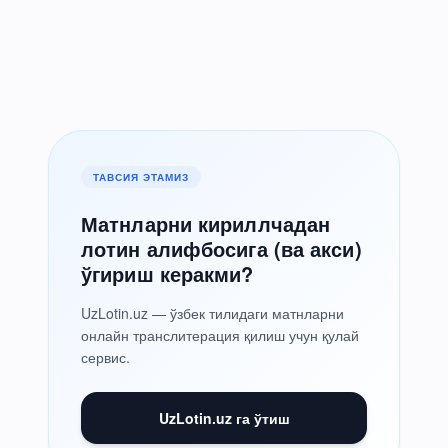
ТАВСИЯ ЭТАМИЗ
Матнларни кириллчадан
лотин алифбосига (ва акси)
ўгириш керакми?
UzLotin.uz — ўзбек тилидаги матнларни
онлайн транслитерация қилиш учун қулай
сервис.
UzLotin.uz га ўтиш