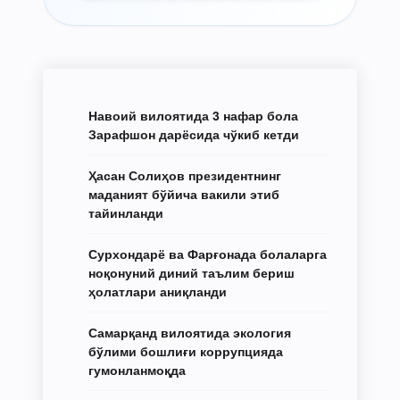
Навоий вилоятида 3 нафар бола
Зарафшон дарёсида чўкиб кетди
Ҳасан Солиҳов президентнинг
маданият бўйича вакили этиб
тайинланди
Сурхондарё ва Фарғонада болаларга
ноқонуний диний таълим бериш
ҳолатлари аниқланди
Самарқанд вилоятида экология
бўлими бошлиғи коррупцияда
гумонланмоқда