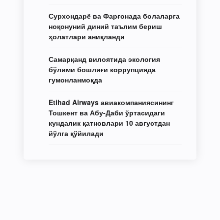
Сурхондарё ва Фарғонада болаларга
ноқонуний диний таълим бериш
ҳолатлари аниқланди
Самарқанд вилоятида экология
бўлими бошлиғи коррупцияда
гумонланмоқда
Etihad Airways авиакомпаниясининг
Тошкент ва Абу-Даби ўртасидаги
кундалик қатновлари 10 августдан
йўлга қўйилади