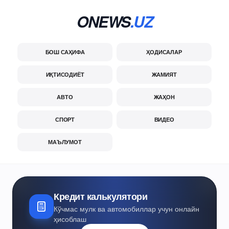
ONEWS
.UZ
БОШ САҲИФА
ҲОДИСАЛАР
ИҚТИСОДИЁТ
ЖАМИЯТ
АВТО
ЖАҲОН
СПОРТ
ВИДЕО
МАЪЛУМОТ
Кредит калькулятори
Кўчмас мулк ва автомобиллар учун онлайн
ҳисоблаш