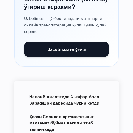
ўгириш керакми?
UzLotin.uz — ўзбек тилидаги матнларни
онлайн транслитерация қилиш учун қулай
сервис.
UzLotin.uz га ўтиш
Навоий вилоятида 3 нафар бола
Зарафшон дарёсида чўкиб кетди
Ҳасан Солиҳов президентнинг
маданият бўйича вакили этиб
тайинланди