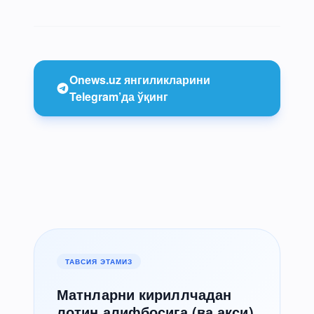
Onews.uz янгиликларини
Telegram’да ўқинг
ТАВСИЯ ЭТАМИЗ
Матнларни кириллчадан
лотин алифбосига (ва акси)