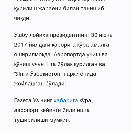
қурилиш жараёни билан танишиб
чиқди.
Ушбу лойиҳа президентнинг 30 июнь
2017-йилдаги қарорига кўра амалга
оширилмоқда. Аэропортда учиш ва
қўниш учун 1 та йўлак қурилган ва
“Янги Ўзбекистон” парки ёнида
жойлашган бўлади.
Газета.Уз нинг
хабарига
кўра,
аэропорт кейинги йили ишга
туширилиши мумкин.