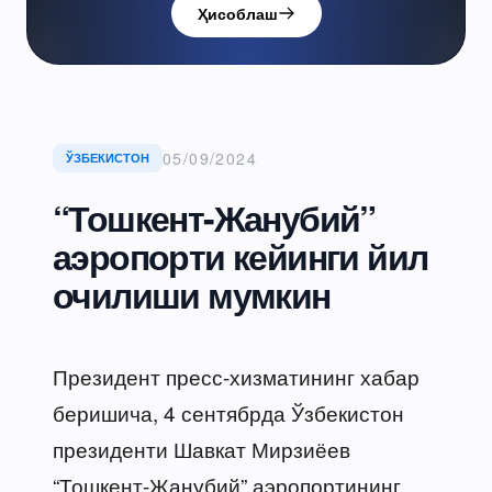
Ҳисоблаш
05/09/2024
ЎЗБЕКИСТОН
“Тошкент-Жанубий”
аэропорти кейинги йил
очилиши мумкин
Президент пресс-хизматининг хабар
беришича, 4 сентябрда Ўзбекистон
президенти Шавкат Мирзиёев
“Тошкент-Жанубий” аэропортининг