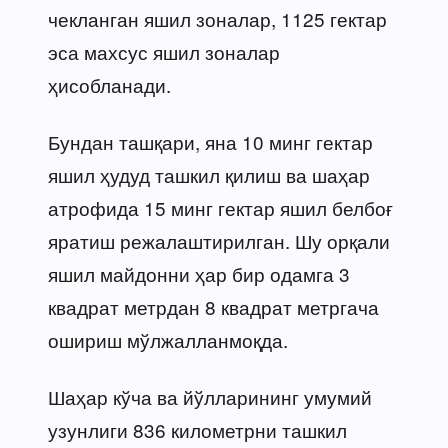
чекланган яшил зоналар, 1125 гектар
эса махсус яшил зоналар
ҳисобланади.
Бундан ташқари, яна 10 минг гектар
яшил ҳудуд ташкил қилиш ва шаҳар
атрофида 15 минг гектар яшил белбоғ
яратиш режалаштирилган. Шу орқали
яшил майдонни ҳар бир одамга 3
квадрат метрдан 8 квадрат метргача
ошириш мўлжалланмоқда.
Шаҳар кўча ва йўлларининг умумий
узунлиги 836 километрни ташкил