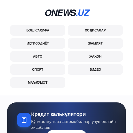
ONEWS
.UZ
БОШ САҲИФА
ҲОДИСАЛАР
ИҚТИСОДИЁТ
ЖАМИЯТ
АВТО
ЖАҲОН
СПОРТ
ВИДЕО
МАЪЛУМОТ
Кредит калькулятори
Кўчмас мулк ва автомобиллар учун онлайн
ҳисоблаш