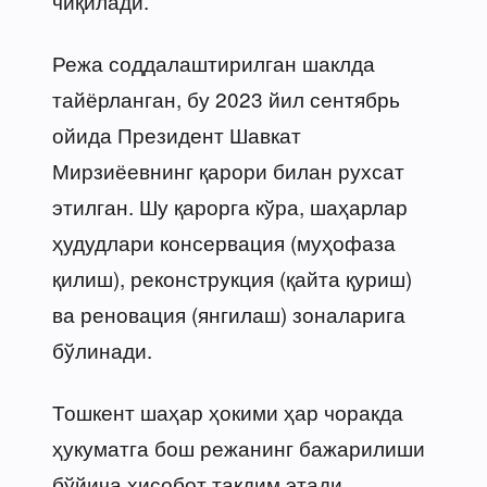
чиқилади.
Режа соддалаштирилган шаклда
тайёрланган, бу 2023 йил сентябрь
ойида Президент Шавкат
Мирзиёевнинг қарори билан рухсат
этилган. Шу қарорга кўра, шаҳарлар
ҳудудлари консервация (муҳофаза
қилиш), реконструкция (қайта қуриш)
ва реновация (янгилаш) зоналарига
бўлинади.
Тошкент шаҳар ҳокими ҳар чоракда
ҳукуматга бош режанинг бажарилиши
бўйича ҳисобот тақдим этади.