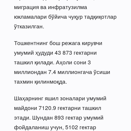
миграция ва инфратузилма
юкламалари бўйича чуқур тадқиқотлар
ўтказилган.
Тошкентнинг бош режага кирувчи
умумий ҳудуди 43 873 гектарни
ташкил қилади. Аҳоли сони 3
миллиондан 7.4 миллионгача ўсиши
тахмин қилинмоқда.
Шаҳарнинг яшил зоналари умумий
майдони 7120.9 гектарни ташкил
этади. Шундан 893 гектар умумий
фойдаланиш учун, 5102 гектар