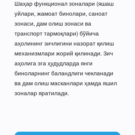
Шаҳар функционал зоналари (яшаш
уйлари, жамоат бинолари, саноат
зонаси, дам олиш зонаси ва
транспорт тармоқлари) бўйича
аҳолининг зичлигини назорат қилиш
механизмлари жорий қилинади. Зич
аҳолига эга ҳудудларда янги
биноларнинг баландлиги чекланади
ва дам олиш масканлари ҳамда яшил
зоналар яратилади.