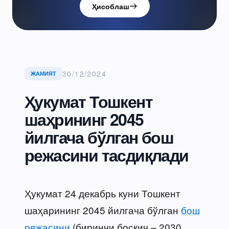
Ҳисоблаш
30/12/2024
ЖАМИЯТ
Ҳукумат Тошкент
шаҳрининг 2045
йилгача бўлган бош
режасини тасдиқлади
Ҳукумат 24 декабрь куни Тошкент
шаҳарининг 2045 йилгача бўлган
бош
режасини
(биринчи босқич – 2030