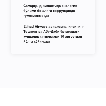
Самарқанд вилоятида экология
бўлими бошлиғи коррупцияда
гумонланмоқда
Etihad Airways авиакомпаниясининг
Тошкент ва Абу-Даби ўртасидаги
кундалик қатновлари 10 августдан
йўлга қўйилади