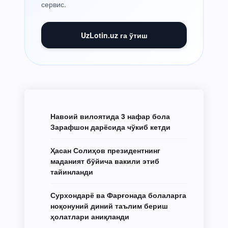
сервис.
UzLotin.uz га ўтиш
Навоий вилоятида 3 нафар бола
Зарафшон дарёсида чўкиб кетди
Ҳасан Солиҳов президентнинг
маданият бўйича вакили этиб
тайинланди
Сурхондарё ва Фарғонада болаларга
ноқонуний диний таълим бериш
ҳолатлари аниқланди