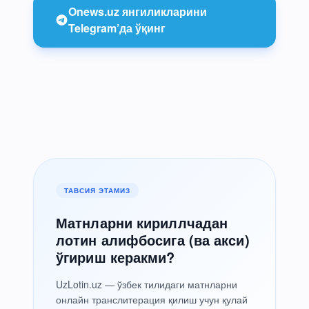
Onews.uz янгиликларини
Telegram’да ўқинг
ТАВСИЯ ЭТАМИЗ
Матнларни кириллчадан
лотин алифбосига (ва акси)
ўгириш керакми?
UzLotin.uz — ўзбек тилидаги матнларни
онлайн транслитерация қилиш учун қулай