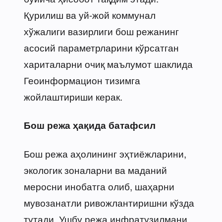
Қурилиш ва уй-жой коммунал
хўжалиги вазирлиги бош режанинг
асосий параметрларини кўрсатган
хариталарни очиқ маълумот шаклида
Геоинформацион тизимга
жойлаштириши керак.
Бош режа ҳақида батафсил
Бош режа аҳолининг эҳтиёжларини,
экологик зоналарни ва маданий
меросни инобатга олиб, шаҳарни
мувозанатли ривожлантиришни кўзда
тутади. Ушбу режа инфратузилмани