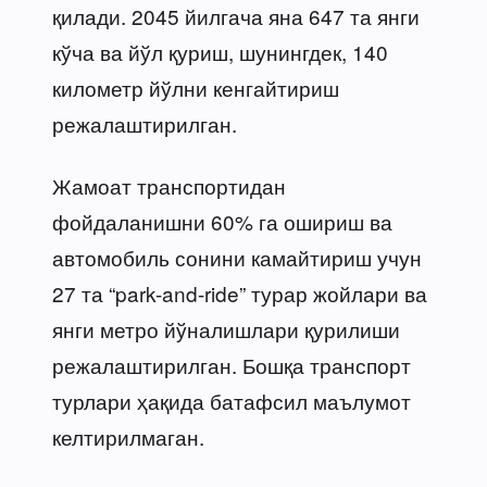
қилади. 2045 йилгача яна 647 та янги
кўча ва йўл қуриш, шунингдек, 140
километр йўлни кенгайтириш
режалаштирилган.
Жамоат транспортидан
фойдаланишни 60% га ошириш ва
автомобиль сонини камайтириш учун
27 та “park-and-ride” турар жойлари ва
янги метро йўналишлари қурилиши
режалаштирилган. Бошқа транспорт
турлари ҳақида батафсил маълумот
келтирилмаган.