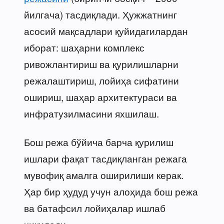
йилгача) тасдиқлади. Ҳужжатнинг
асосий мақсадлари қуйидагилардан
иборат: шаҳарни комплекс
ривожлантириш ва қурилишларни
режалаштириш, лойиҳа сифатини
ошириш, шаҳар архитектураси ва
инфратузилмасини яхшилаш.
Бош режа бўйича барча қурилиш
ишлари фақат тасдиқланган режага
мувофиқ амалга оширилиши керак.
Ҳар бир ҳудуд учун алоҳида бош режа
ва батафсил лойиҳалар ишлаб