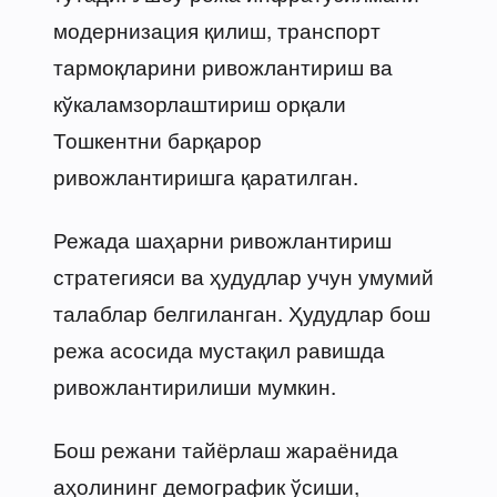
модернизация қилиш, транспорт
тармоқларини ривожлантириш ва
кўкаламзорлаштириш орқали
Тошкентни барқарор
ривожлантиришга қаратилган.
Режада шаҳарни ривожлантириш
стратегияси ва ҳудудлар учун умумий
талаблар белгиланган. Ҳудудлар бош
режа асосида мустақил равишда
ривожлантирилиши мумкин.
Бош режани тайёрлаш жараёнида
аҳолининг демографик ўсиши,