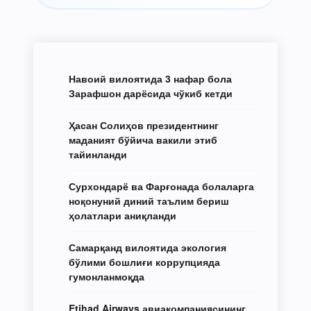
Навоий вилоятида 3 нафар бола
Зарафшон дарёсида чўкиб кетди
Ҳасан Солиҳов президентнинг
маданият бўйича вакили этиб
тайинланди
Сурхондарё ва Фарғонада болаларга
ноқонуний диний таълим бериш
ҳолатлари аниқланди
Самарқанд вилоятида экология
бўлими бошлиғи коррупцияда
гумонланмоқда
Etihad Airways авиакомпаниясининг