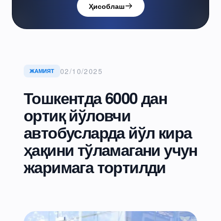
Ҳисоблаш
02/10/2025
ЖАМИЯТ
Тошкентда 6000 дан
ортиқ йўловчи
автобусларда йўл кира
ҳақини тўламагани учун
жаримага тортилди