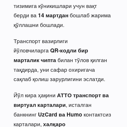
тизимига кўникишлари учун вақт
берди ва
бошлаб жарима
14 мартдан
қўллашни бошлади.
Транспорт вазирлиги
йўловчиларга
QR-кодли бир
билан тўлов қилган
марталик чипта
тақдирда, уни сафар охиригача
сақлаб қолиш зарурлигини эслатди.
Йўл кира ҳақини
АТТО транспорт ва
, исталган
виртуал карталари
банкнинг
контактсиз
UzCard ва Humo
карталари,
халқаро