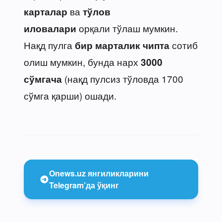
ва
карталар
тўлов
орқали тўлаш мумкин.
иловалари
Нақд пулга
сотиб
бир марталик чипта
олиш мумкин, бунда нарх
3000
(нақд пулсиз тўловда 1700
сўмгача
сўмга қарши) ошади.
Onews.uz янгиликларини
Telegram’да ўқинг