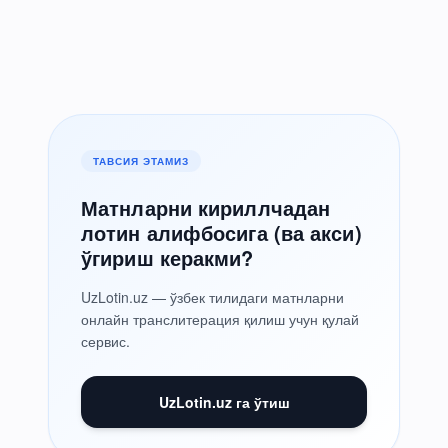
ТАВСИЯ ЭТАМИЗ
Матнларни кириллчадан
лотин алифбосига (ва акси)
ўгириш керакми?
UzLotin.uz — ўзбек тилидаги матнларни
онлайн транслитерация қилиш учун қулай
сервис.
UzLotin.uz га ўтиш