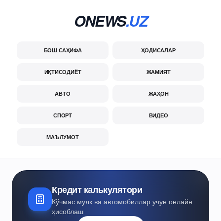
ONEWS
.UZ
БОШ САҲИФА
ҲОДИСАЛАР
ИҚТИСОДИЁТ
ЖАМИЯТ
АВТО
ЖАҲОН
СПОРТ
ВИДЕО
МАЪЛУМОТ
Кредит калькулятори
Кўчмас мулк ва автомобиллар учун онлайн
ҳисоблаш