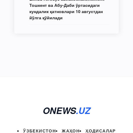
Тошкент ва Абу-Даби ўртасидаги
кундалик қатновлари 10 августдан
йўлга қўйилади
ONEWS
.UZ
ЎЗБЕКИСТОН
ЖАҲОН
ҲОДИСАЛАР