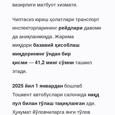
вазирлиги матбуот хизмати.
Чиптасиз юриш ҳолатлари транспорт
инспекторларининг
давоми
рейдлари
да аниқланмоқда. Жарима
миқдори
базавий ҳисоблаш
миқдорининг ўндан бир
—
ташкил
қисми
41,2 минг сўмни
этади.
бошлаб
2025 йил 1 январдан
Тошкент автобуслари салонида
нақд
эди.
пул билан тўлаш тақиқланган
Ҳукумат йўловчиларга янги тўлов