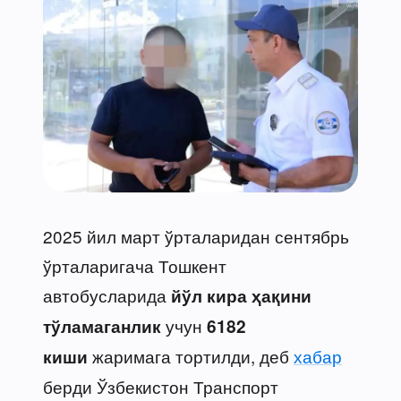
2025 йил март ўрталаридан сентябрь
ўрталаригача Тошкент
автобусларида
йўл кира ҳақини
учун
тўламаганлик
6182
жаримага тортилди, деб
хабар
киши
берди Ўзбекистон Транспорт