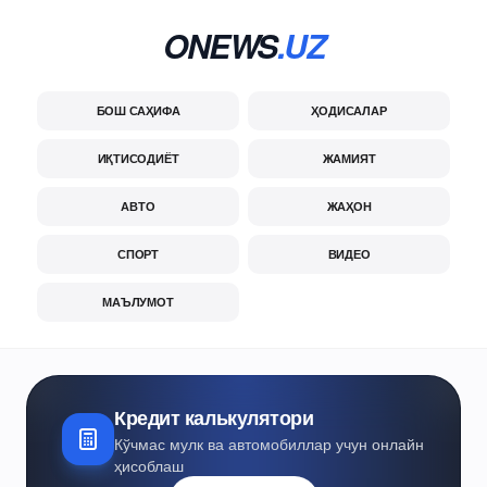
ONEWS
.UZ
БОШ САҲИФА
ҲОДИСАЛАР
ИҚТИСОДИЁТ
ЖАМИЯТ
АВТО
ЖАҲОН
СПОРТ
ВИДЕО
МАЪЛУМОТ
Кредит калькулятори
Кўчмас мулк ва автомобиллар учун онлайн
ҳисоблаш