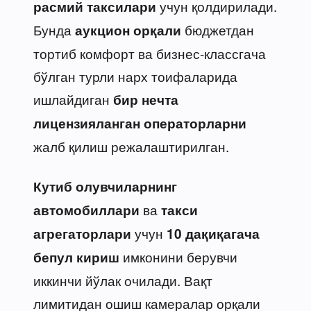
учун қолдирилади.
расмий таксилари
Бунда
бюджетдан
аукцион орқали
тортиб комфорт ва бизнес-классгача
бўлган турли нарх тоифаларида
ишлайдиган
бир нечта
лицензияланган операторларни
жалб қилиш режалаштирилган.
Кутиб олувчиларнинг
ва
автомобиллари
такси
учун
агрегаторлари
10 дақиқагача
имконини берувчи
бепул кириш
иккинчи йўлак очилади. Вақт
лимитидан ошиш камералар орқали