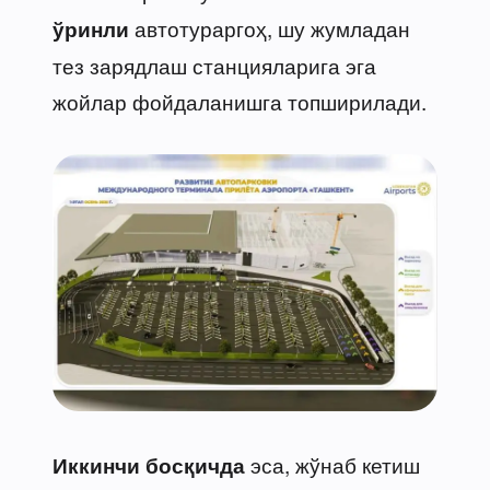
автотураргоҳ, шу жумладан
ўринли
тез зарядлаш станцияларига эга
жойлар фойдаланишга топширилади.
эса, жўнаб кетиш
Иккинчи босқичда