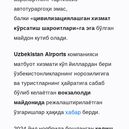
автотураргоҳи эмас,
балки
«цивилизациялашган хизмат
бўлган
кўрсатиш шароитлари»га эга
майдон кутиб олади.
компанияси
Uzbekistan Airports
матбуот хизмати кўп йиллардан бери
ўзбекистонликларнинг норозилигига
ва туристларнинг ҳайратига сабаб
бўлиб келаётган
вокзалолди
режалаштирилаётган
майдонида
ўзгаришлар ҳақида
хабар
берди.
2024 йил ноябрида бошланган
келиш