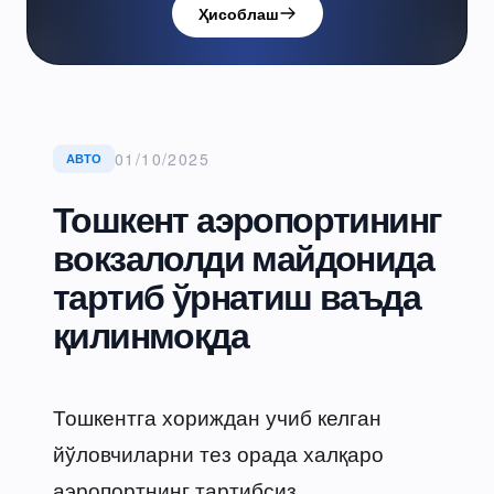
Ҳисоблаш
01/10/2025
АВТО
Тошкент аэропортининг
вокзалолди майдонида
тартиб ўрнатиш ваъда
қилинмоқда
Тошкентга хориждан учиб келган
йўловчиларни тез орада халқаро
аэропортнинг тартибсиз