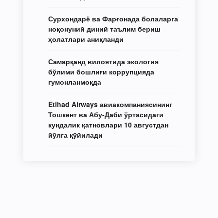
Сурхондарё ва Фарғонада болаларга
ноқонуний диний таълим бериш
ҳолатлари аниқланди
Самарқанд вилоятида экология
бўлими бошлиғи коррупцияда
гумонланмоқда
Etihad Airways авиакомпаниясининг
Тошкент ва Абу-Даби ўртасидаги
кундалик қатновлари 10 августдан
йўлга қўйилади