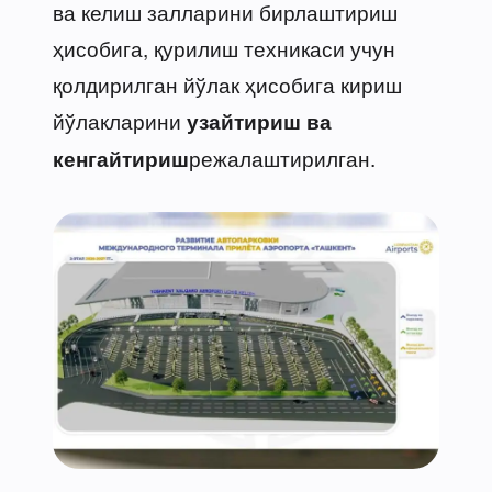
ва келиш залларини бирлаштириш
ҳисобига, қурилиш техникаси учун
қолдирилган йўлак ҳисобига кириш
йўлакларини
узайтириш ва
режалаштирилган.
кенгайтириш