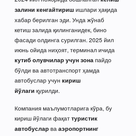
ишлари ҳақида
залини кенгайтириш
хабар берилган эди. Унда жўнаб
кетиш залида қилинганидек, бино
фасади олдинга сурилган. 2025 йил
июнь ойида ниҳоят, терминал ичида
пайдо
кутиб олувчилар учун зона
бўлди ва автотранспорт ҳамда
автобуслар учун
кириш
қурилди.
йўлаги
Компания маълумотларига кўра, бу
кириш йўлаги фақат
туристик
ва
автобуслар
аэропортнинг