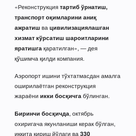
«Реконструкция
тартиб ўрнатиш,
транспорт оқимларини аниқ
ва
ажратиш
цивилизациялашган
хизмат кўрсатиш шароитларини
қаратилган», — дея
яратишга
қўшимча қилди компания.
Аэропорт ишини тўхтатмасдан амалга
оширилаётган реконструкция
жараёни
бўлинган.
икки босқичга
, октябрь
Биринчи босқичда
охиригача якунланиши керак бўлган,
иккита кириш йўлаги ва
330