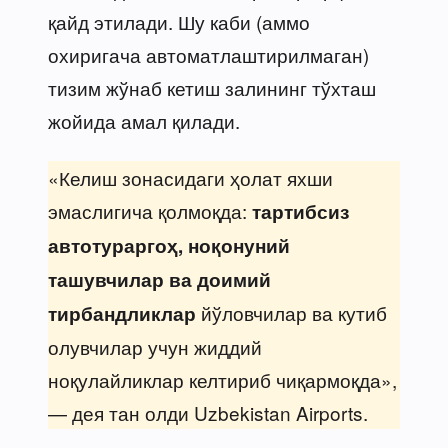
қайд этилади. Шу каби (аммо
охиригача автоматлаштирилмаган)
тизим жўнаб кетиш залининг тўхташ
жойида амал қилади.
«Келиш зонасидаги ҳолат яхши
эмаслигича қолмоқда:
тартибсиз
автотураргоҳ, ноқонуний
ташувчилар ва доимий
йўловчилар ва кутиб
тирбандликлар
олувчилар учун жиддий
ноқулайликлар келтириб чиқармоқда»,
— дея тан олди Uzbekistan Airports.