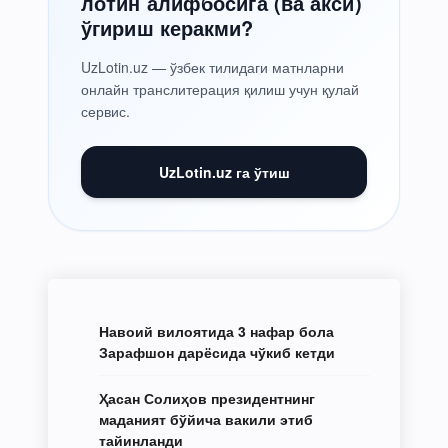
лотин алифбосига (ва акси)
ўгириш керакми?
UzLotin.uz — ўзбек тилидаги матнларни
онлайн транслитерация қилиш учун қулай
сервис.
UzLotin.uz га ўтиш
Навоий вилоятида 3 нафар бола
Зарафшон дарёсида чўкиб кетди
Ҳасан Солиҳов президентнинг
маданият бўйича вакили этиб
тайинланди