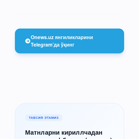
Onews.uz янгиликларини
Telegram’да ўқинг
ТАВСИЯ ЭТАМИЗ
Матнларни кириллчадан