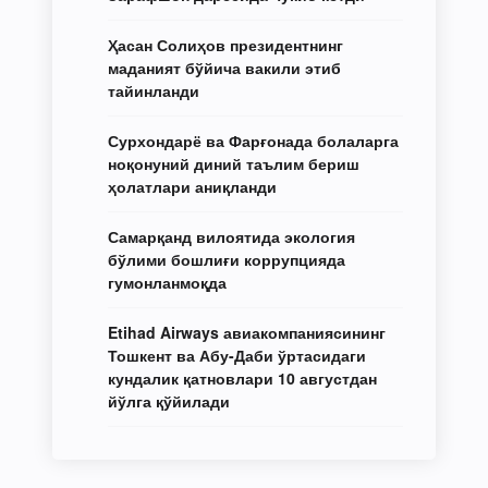
Ҳасан Солиҳов президентнинг
маданият бўйича вакили этиб
тайинланди
Сурхондарё ва Фарғонада болаларга
ноқонуний диний таълим бериш
ҳолатлари аниқланди
Самарқанд вилоятида экология
бўлими бошлиғи коррупцияда
гумонланмоқда
Etihad Airways авиакомпаниясининг
Тошкент ва Абу-Даби ўртасидаги
кундалик қатновлари 10 августдан
йўлга қўйилади