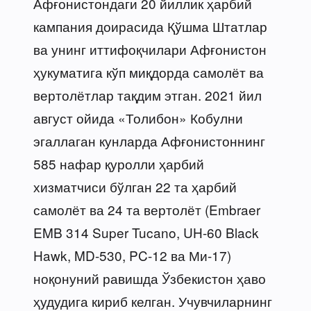
Афғонистондаги 20 йиллик ҳарбий
кампания доирасида Қўшма Штатлар
ва унинг иттифоқчилари Афғонистон
ҳукуматига кўп миқдорда самолёт ва
вертолётлар тақдим этган. 2021 йил
август ойида «Толибон» Кобулни
эгаллаган кунларда Афғонистоннинг
585 нафар қуролли ҳарбий
хизматчиси бўлган 22 та ҳарбий
самолёт ва 24 та вертолёт (Embraer
EMB 314 Super Tucano, UH-60 Black
Hawk, MD-530, PC-12 ва Ми-17)
ноқонуний равишда Ўзбекистон ҳаво
ҳудудига кириб келган. Учувчиларнинг