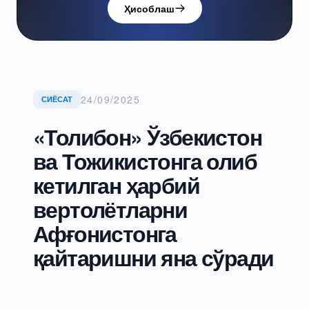
Ҳисоблаш
24/09/2025
СИЁСАТ
«Толибон» Ўзбекистон
ва Тожикистонга олиб
кетилган ҳарбий
вертолётларни
Афғонистонга
қайтаришни яна сўради