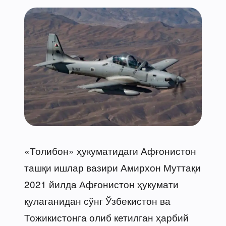
«Толибон» ҳукуматидаги Афғонистон
ташқи ишлар вазири Амирхон Муттақи
2021 йилда Афғонистон ҳукумати
қулаганидан сўнг Ўзбекистон ва
Тожикистонга олиб кетилган ҳарбий