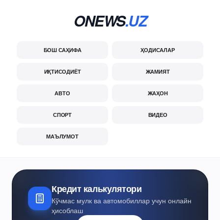
ONEWS
.UZ
БОШ САҲИФА
ҲОДИСАЛАР
ИҚТИСОДИЁТ
ЖАМИЯТ
АВТО
ЖАҲОН
СПОРТ
ВИДЕО
МАЪЛУМОТ
Кредит калькулятори
Кўчмас мулк ва автомобиллар учун онлайн
ҳисоблаш