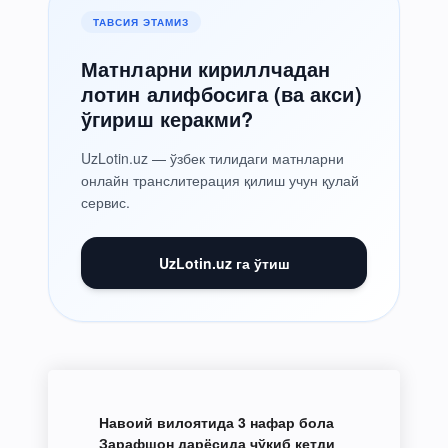
ТАВСИЯ ЭТАМИЗ
Матнларни кириллчадан
лотин алифбосига (ва акси)
ўгириш керакми?
UzLotin.uz — ўзбек тилидаги матнларни
онлайн транслитерация қилиш учун қулай
сервис.
UzLotin.uz га ўтиш
Навоий вилоятида 3 нафар бола
Зарафшон дарёсида чўкиб кетди