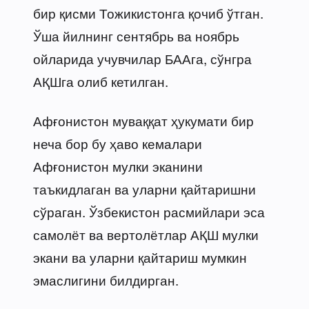
бир қисми Тожикистонга қочиб ўтган.
Ўша йилнинг сентябрь ва ноябрь
ойларида учувчилар БААга, сўнгра
АҚШга олиб кетилган.
Афғонистон муваққат ҳукумати бир
неча бор бу ҳаво кемалари
Афғонистон мулки эканини
таъкидлаган ва уларни қайтаришни
сўраган. Ўзбекистон расмийлари эса
самолёт ва вертолётлар АҚШ мулки
экани ва уларни қайтариш мумкин
эмаслигини билдирган.