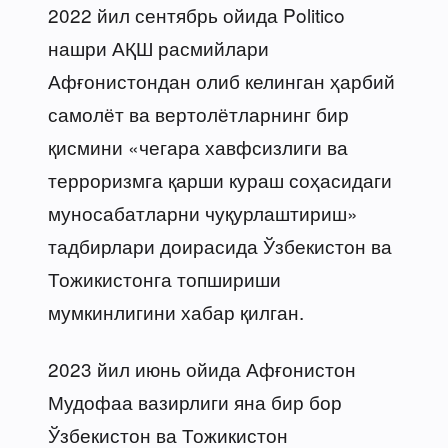
2022 йил сентябрь ойида Politico
нашри АҚШ расмийлари
Афғонистондан олиб келинган ҳарбий
самолёт ва вертолётларнинг бир
қисмини «чегара хавфсизлиги ва
терроризмга қарши кураш соҳасидаги
муносабатларни чуқурлаштириш»
тадбирлари доирасида Ўзбекистон ва
Тожикистонга топшириши
мумкинлигини хабар қилган.
2023 йил июнь ойида Афғонистон
Мудофаа вазирлиги яна бир бор
Ўзбекистон ва Тожикистон