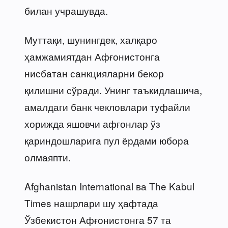
билан учрашувда.
Муттақи, шунингдек, халқаро
ҳамжамиятдан Афғонистонга
нисбатан санкцияларни бекор
қилишни сўради. Унинг таъкидлашича,
амалдаги банк чекловлари туфайли
хорижда яшовчи афғонлар ўз
қариндошларига пул ёрдами юбора
олмаяпти.
Afghanistan International ва The Kabul
Times нашрлари шу ҳафтада
Ўзбекистон Афғонистонга 57 та