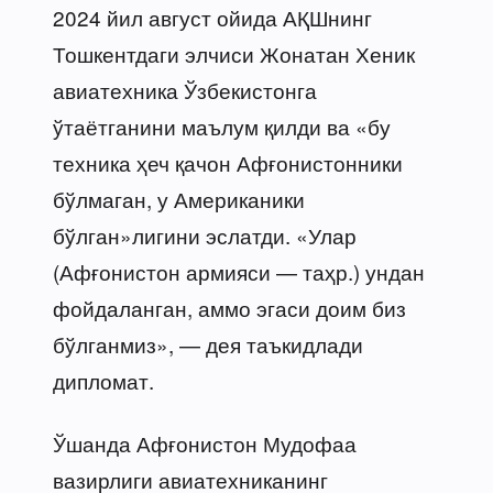
2024 йил август ойида АҚШнинг
Тошкентдаги элчиси Жонатан Хеник
авиатехника Ўзбекистонга
ўтаётганини маълум қилди ва «бу
техника ҳеч қачон Афғонистонники
бўлмаган, у Американики
бўлган»лигини эслатди. «Улар
(Афғонистон армияси — таҳр.) ундан
фойдаланган, аммо эгаси доим биз
бўлганмиз», — дея таъкидлади
дипломат.
Ўшанда Афғонистон Мудофаа
вазирлиги авиатехниканинг