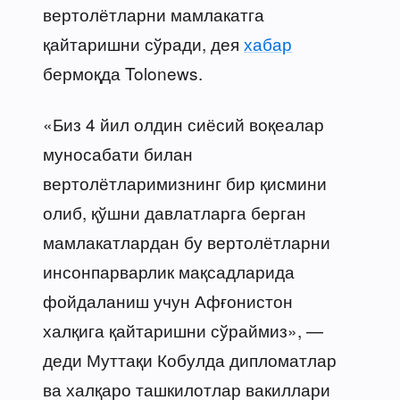
вертолётларни мамлакатга
қайтаришни сўради, дея
хабар
бермоқда Tolonews.
«Биз 4 йил олдин сиёсий воқеалар
муносабати билан
вертолётларимизнинг бир қисмини
олиб, қўшни давлатларга берган
мамлакатлардан бу вертолётларни
инсонпарварлик мақсадларида
фойдаланиш учун Афғонистон
халқига қайтаришни сўраймиз», —
деди Муттақи Кобулда дипломатлар
ва халқаро ташкилотлар вакиллари