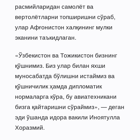
расмийларидан самолёт ва
вертолётларни топширишни сўраб,
улар Афғонистон халқининг мулки
эканини таъкидлаган.
«Ўзбекистон ва Тожикистон бизнинг
қўшнимиз. Биз улар билан яхши
муносабатда бўлишни истаймиз ва
қўшничилик ҳамда дипломатик
нормаларга кўра, бу авиатехникани
бизга қайтаришни сўраймиз», — деган
эди ўшанда идора вакили Иноятулла
Хоразмий.