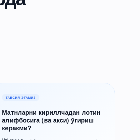
ТАВСИЯ ЭТАМИЗ
Матнларни кириллчадан лотин
алифбосига (ва акси) ўгириш
керакми?