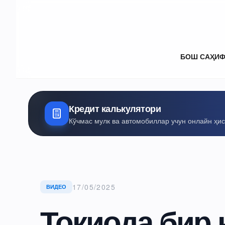
БОШ САҲИ
Кредит калькулятори
Кўчмас мулк ва автомобиллар учун онлайн ҳи
17/05/2025
ВИДЕО
Токиода бир 