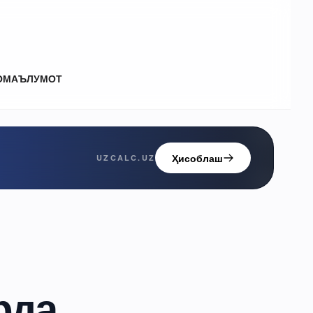
О
МАЪЛУМОТ
Ҳисоблаш
UZCALC.UZ
рда