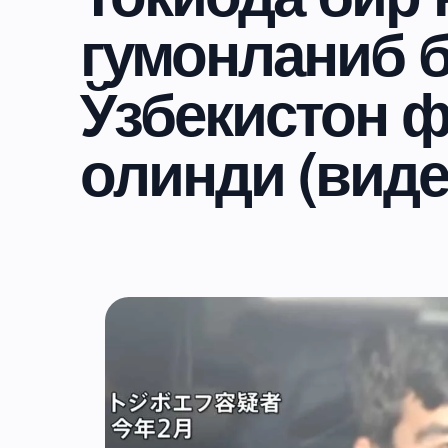
гумонланиб 
Ўзбекистон ф
олинди (виде