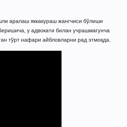
ёшли аралаш яккакураш жангчиси бўлиши
беришича, у адвокати билан учрашмагунча
ган тўрт нафари айбловларни рад этмоқда.