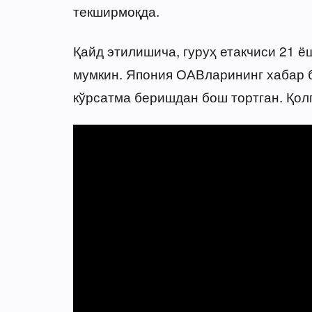
текширмоқда.
Қайд этилишича, гуруҳ етакчиси 21 
мумкин. Япония ОАВларининг хабар 
кўрсатма беришдан бош тортган. Қол