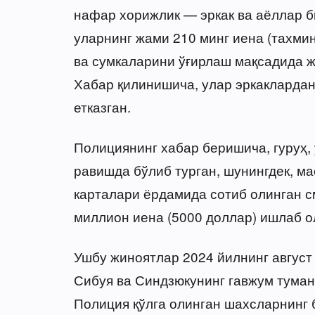
нафар хорижлик — эркак ва аёллар б
уларнинг жами 210 минг иена (тахми
ва сумкаларини ўғирлаш мақсадида ж
Хабар қилинишича, улар эркаклардан
етказган.
Полициянинг хабар беришича, гуруҳ,
равишда бўлиб турган, шунингдек, м
карталари ёрдамида сотиб олинган с
миллион иена (5000 доллар) ишлаб о
Ушбу жиноятлар 2024 йилнинг август
Сибуя ва Синдзюкунинг гавжум туман
Полиция қўлга олинган шахсларнинг 