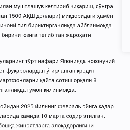
илан муштлашув келтириб чиқариш, сўнгра
нан 1500 АҚШ доллари) миқдоридаги ҳамён
иноий тил бириктирганликда айбланмоқда.
 бирини юзига тепиб тан жароҳати
 уларнинг тўрт нафари Японияда ноқонуний
аст фуқаролардан ўғирланган кредит
мартфонларни қайта сотиш орқали 8
лганликда гумон қилинмоқда.
 ойидан 2025 йилнинг февраль ойига қадар
ларида камида 10 марта содир этилган.
бошқа жиноятларга алоқадорлигини