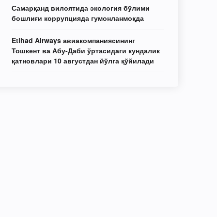
Самарқанд вилоятида экология бўлими
бошлиғи коррупцияда гумонланмоқда
Etihad Airways авиакомпаниясининг
Тошкент ва Абу-Даби ўртасидаги кундалик
қатновлари 10 августдан йўлга қўйилади