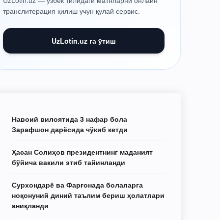
UzLotin.uz — ўзбек тилидаги матнларни онлайн
транслитерация қилиш учун қулай сервис.
UzLotin.uz га ўтиш
Навоий вилоятида 3 нафар бола
Зарафшон дарёсида чўкиб кетди
Ҳасан Солиҳов президентнинг маданият
бўйича вакили этиб тайинланди
Сурхондарё ва Фарғонада болаларга
ноқонуний диний таълим бериш ҳолатлари
аниқланди