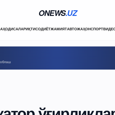
ONEWS
.UZ
ФА
ҲОДИСАЛАР
ИҚТИСОДИЁТ
ЖАМИЯТ
АВТО
ЖАҲОН
СПОРТ
ВИДЕ
соблаш
қатор ўғирликла