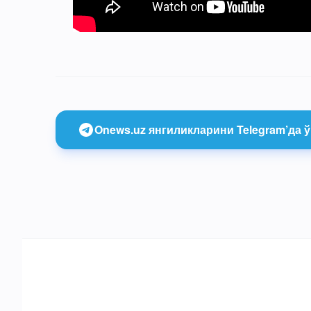
Onews.uz янгиликларини Telegram’да ў