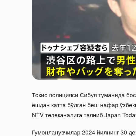
Токио полицияси Сибуя туманида бос
ёшдан катта бўлган беш нафар ўзбеки
NTV телеканалига таяниб Japan Tod
Гумонланувчилар 2024 йилнинг 30 дек