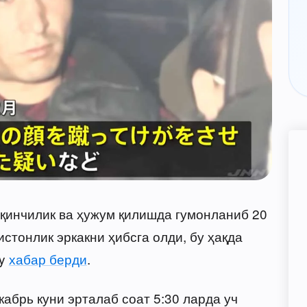
қинчилик ва ҳужум қилишда гумонланиб 20
стонлик эркакни ҳибсга олди, бу ҳақда
ay
хабар берди
.
абрь куни эрталаб соат 5:30 ларда уч