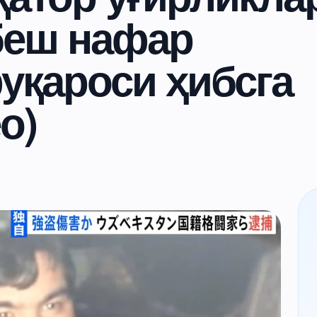
беш нафар
уқароси ҳибсга
о)