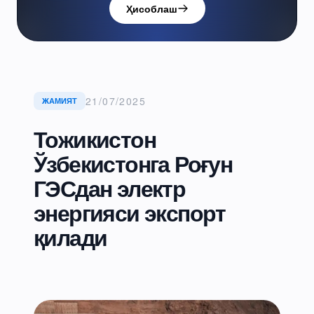
Ҳисоблаш
21/07/2025
ЖАМИЯТ
Тожикистон
Ўзбекистонга Роғун
ГЭСдан электр
энергияси экспорт
қилади