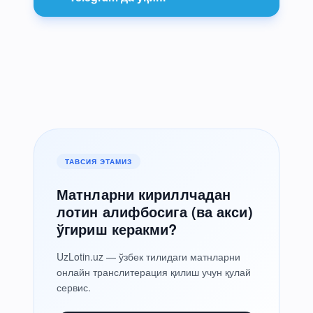
ТАВСИЯ ЭТАМИЗ
Матнларни кириллчадан
лотин алифбосига (ва акси)
ўгириш керакми?
UzLotin.uz — ўзбек тилидаги матнларни
онлайн транслитерация қилиш учун қулай
сервис.