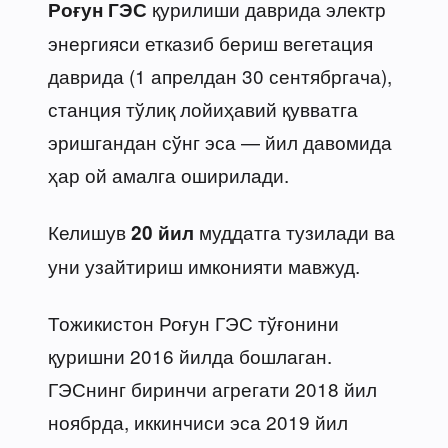
қурилиши даврида электр
Роғун ГЭС
энергияси етказиб бериш вегетация
даврида (1 апрелдан 30 сентябргача),
станция тўлиқ лойиҳавий қувватга
эришгандан сўнг эса — йил давомида
ҳар ой амалга оширилади.
Келишув
муддатга тузилади ва
20 йил
уни узайтириш имконияти мавжуд.
Тожикистон Роғун ГЭС тўғонини
қуришни 2016 йилда бошлаган.
ГЭСнинг биринчи агрегати 2018 йил
ноябрда, иккинчиси эса 2019 йил