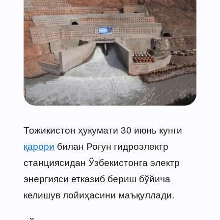
Тожикистон ҳукумати 30 июнь кунги
қарори
билан Роғун гидроэлектр
станциясидан Ўзбекистонга электр
энергияси етказиб бериш бўйича
келишув лойиҳасини маъқуллади.