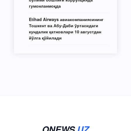
гумонланмоқда
Etihad Airways авиакомпаниясининг
Тошкент ва Абу-Даби ўртасидаги
кундалик қатновлари 10 августдан
йўлга қўйилади
ONEWS
.UZ