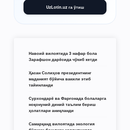
UzLotin.uz га ўтиш
Навоий вилоятида 3 нафар бола
Зарафшон дарёсида чўкиб кетди
Ҳасан Солиҳов президентнинг
маданият бўйича вакили этиб
тайинланди
Сурхондарё ва Фарғонада болаларга
ноқонуний диний таълим бериш
ҳолатлари аниқланди
Самарқанд вилоятида экология
бўлими бошлиғи коррупцияда