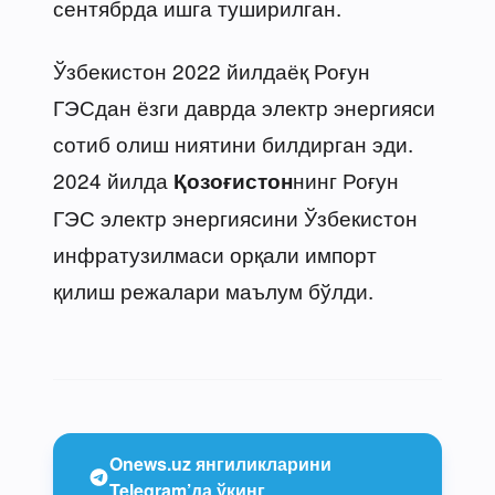
сентябрда ишга туширилган.
Ўзбекистон 2022 йилдаёқ Роғун
ГЭСдан ёзги даврда электр энергияси
сотиб олиш ниятини билдирган эди.
2024 йилда
нинг Роғун
Қозоғистон
ГЭС электр энергиясини Ўзбекистон
инфратузилмаси орқали импорт
қилиш режалари маълум бўлди.
Onews.uz янгиликларини
Telegram’да ўқинг