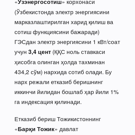
«
» корхонаси
Ўзэнергосотиш
(Ўзбекистонда электр энергиясини
марказлаштирилган харид қилиш ва
сотиш функциясини бажаради)
ГЭСдан электр энергиясини 1 кВт/соат
учун
(ҚҚС ноль ставкаси
3,4 цент
ҳисобга олинган ҳолда тахминан
434,2 сўм) нархида сотиб олади. Бу
нарх режали етказиб беришнинг
иккинчи йилидан бошлаб ҳар йили 1%
га индексация қилинади.
Етказиб бериш Тожикистоннинг
«
» давлат
Барқи Тожик