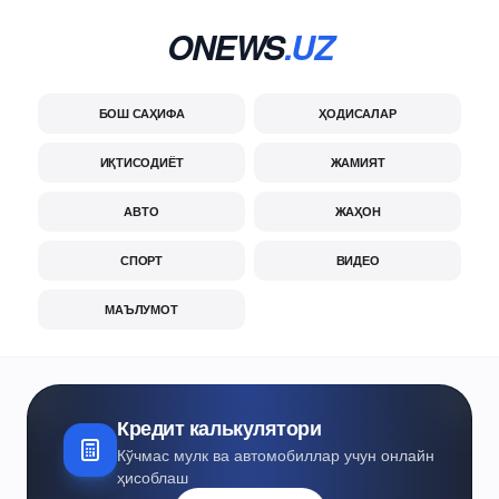
ONEWS
.UZ
БОШ САҲИФА
ҲОДИСАЛАР
ИҚТИСОДИЁТ
ЖАМИЯТ
АВТО
ЖАҲОН
СПОРТ
ВИДЕО
МАЪЛУМОТ
Кредит калькулятори
Кўчмас мулк ва автомобиллар учун онлайн
ҳисоблаш