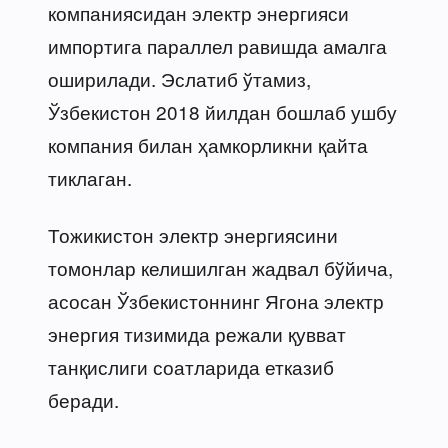
компаниясидан электр энергияси
импортига параллел равишда амалга
оширилади. Эслатиб ўтамиз,
Ўзбекистон 2018 йилдан бошлаб ушбу
компания билан ҳамкорликни қайта
тиклаган.
Тожикистон электр энергиясини
томонлар келишилган жадвал бўйича,
асосан Ўзбекистоннинг Ягона электр
энергия тизимида режали қувват
танқислиги соатларида етказиб
беради.