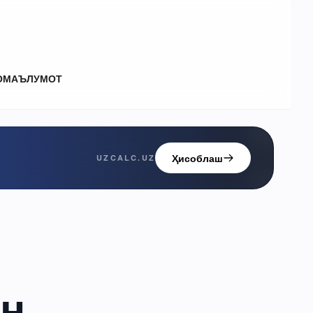
О
МАЪЛУМОТ
Ҳисоблаш
UZCALC.UZ
ан