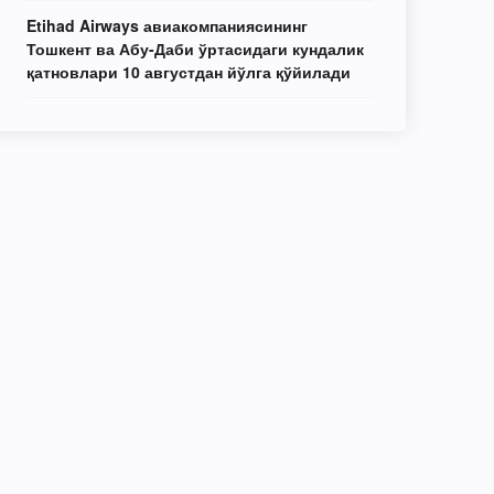
Etihad Airways авиакомпаниясининг
Тошкент ва Абу-Даби ўртасидаги кундалик
қатновлари 10 августдан йўлга қўйилади