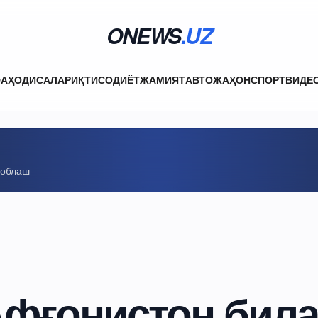
ONEWS
.UZ
ФА
ҲОДИСАЛАР
ИҚТИСОДИЁТ
ЖАМИЯТ
АВТО
ЖАҲОН
СПОРТ
ВИДЕ
соблаш
Афғонистон бил