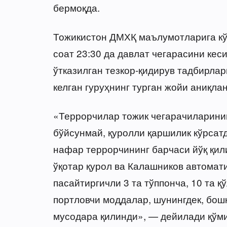
бермоқда.
Тожикистон ДМХҚ маълумотларига кўр
соат 23:30 да давлат чегарасини кеси
ўтказилган тезкор-қидирув тадбирла
келган гуруҳнинг турган жойи аниқлан
«Террорчилар тожик чегарачиларинин
бўйсунмай, қуролли қаршилик кўрса
нафар террорчининг барчаси йўқ қил
ўқотар қурол ва Калашников автомати
пасайтиргичли 3 та тўппонча, 10 та қ
портловчи моддалар, шунингдек, бош
мусодара қилинди», — дейилади қўми