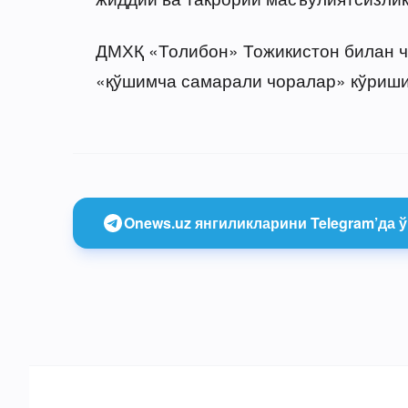
ДМХҚ «Толибон» Тожикистон билан ч
«қўшимча самарали чоралар» кўриши
Onews.uz янгиликларини Telegram’да ў