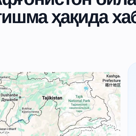
тишма ҳақида ха