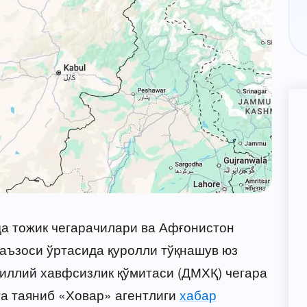
а тожик чегарачилари ва Афғонистон
аъзоси ўртасида қуролли тўқнашув юз
миллий хавфсизлик қўмитаси (ДМХҚ) чегара
а таяниб «Ховар» агентлиги
хабар