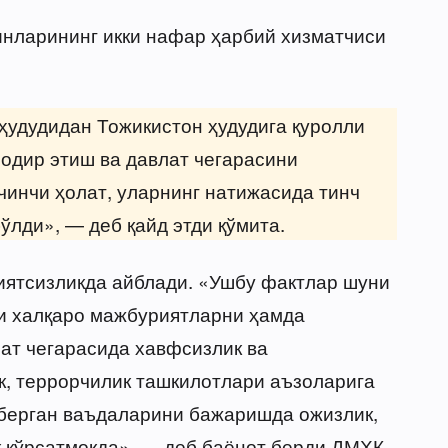
нларининг икки нафар ҳарбий хизматчиси
 ҳудудидан Тожикистон ҳудудига қуролли
содир этиш ва давлат чегарасини
чинчи ҳолат, уларнинг натижасида тинч
ўлди», — деб қайд этди қўмита.
ятсизликда айблади. «Ушбу фактлар шуни
ати халқаро мажбуриятларни ҳамда
ат чегарасида хавфсизлик ва
к, террорчилик ташкилотлари аъзоларига
 берган ваъдаларини бажаришда ожизлик,
 кўрсатмоқда», — деб баёнот берди ДМХҚ.