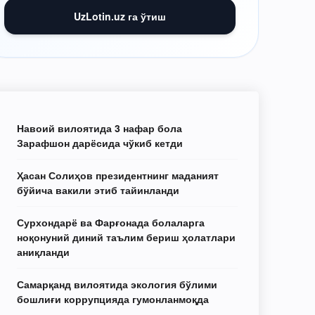
UzLotin.uz га ўтиш
Навоий вилоятида 3 нафар бола
Зарафшон дарёсида чўкиб кетди
Ҳасан Солиҳов президентнинг маданият
бўйича вакили этиб тайинланди
Сурхондарё ва Фарғонада болаларга
ноқонуний диний таълим бериш ҳолатлари
аниқланди
Самарқанд вилоятида экология бўлими
бошлиғи коррупцияда гумонланмоқда