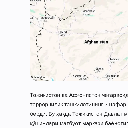
Тожикистон ва Афғонистон чегарасид
террорчилик ташкилотининг 3 нафар 
берди. Бу ҳақда Тожикистон Давлат 
қўшинлари матбуот маркази баёнотиг