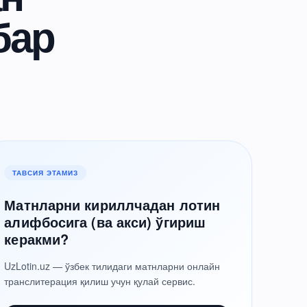
бар
ТАВСИЯ ЭТАМИЗ
Матнларни кириллчадан лотин
алифбосига (ва акси) ўгириш
керакми?
UzLotin.uz — ўзбек тилидаги матнларни онлайн
транслитерация қилиш учун қулай сервис.