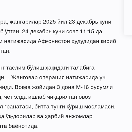
а, жангарилар 2025 йил 23 декабрь куни
б ўтган. 24 декабрь куни соат 11:15 да
ри натижасида Афғонистон ҳудудидан кириб
ган.
г таслим бўлиш ҳақидаги талабига
тди… Жанговар операция натижасида уч
инди. Воқеа жойидан 3 дона М-16 русумли
, чет элда ишлаб чиқарилган овоз
ўл гранатаси, битта тунги кўриш мосламаси,
қа ўқ-дорилар ва ҳарбий анжомлар
та баёнотида.