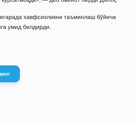
егарада хавфсизликни таъминлаш бўйича
га умид билдирди.
қинг