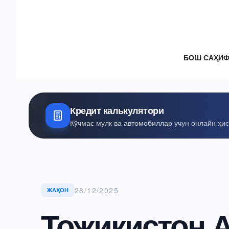
БОШ САҲИ
Кредит калькулятори
Кўчмас мулк ва автомобиллар учун онлайн ҳи
28/12/2025
ЖАҲОН
Тожикистон 