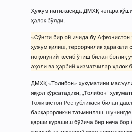
Ҳужум натижасида ДМХҚ чегара қўши
ҳалок бўлди.
«Сўнгги бир ой ичида бу Афғонистон
ҳужум қилиш, террорчилик ҳаракати 
ноқонуний кесиб ўтиш билан боғлиқ у
аҳоли ва ҳарбий хизматчилар ҳалок б
ДМХҚ «Толибон» ҳукуматини масъули
яққол кўрсатадики, „Толибон“ ҳукум
Тожикистон Республикаси билан давл
барқарорликни таъминлаш, шунингде
қарши курашиш бўйича бир неча бор
жиддий ва такрорий масъулиятсизлик