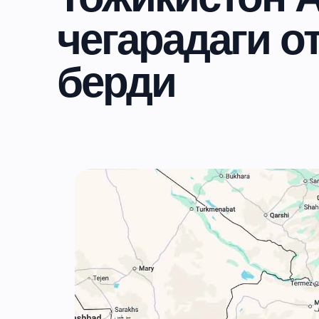
чегарадаги о
берди