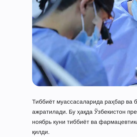
Тиббиёт муассасаларида раҳбар ва 
ажратилади. Бу ҳақда Ўзбекистон пр
ноябрь куни тиббиёт ва фармацевти
қилди.