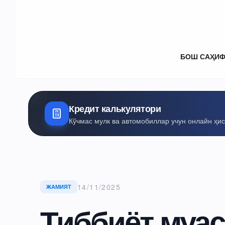
БОШ САҲИ
Кредит калькулятори
Кўчмас мулк ва автомобиллар учун онлайн ҳи
14/11/2025
ЖАМИЯТ
Тиббиёт муа