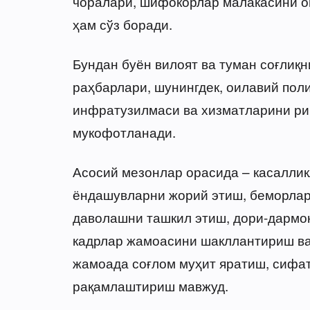
чоралари, шифокорлар малакасини о
ҳам сўз боради.
Бундан буён вилоят ва туман соғлиқ
раҳбарлари, шунингдек, оилавий пол
инфратузилмаси ва хизматларини ри
мукофотланади.
Асосий мезонлар орасида – касаллик
ёндашувларни жорий этиш, беморла
даволашни ташкил этиш, дори-дармо
кадрлар жамоасини шакллантириш ва 
жамоада соғлом муҳит яратиш, сифат
рақамлаштириш мавжуд.