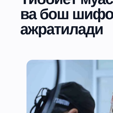
ва бош шифо
ажратилади