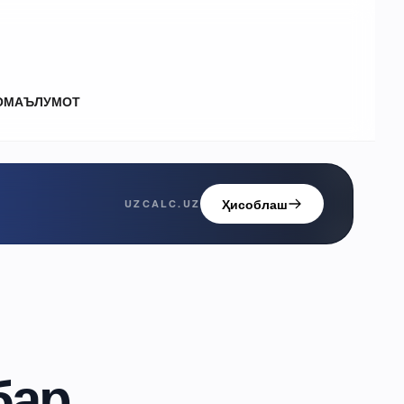
О
МАЪЛУМОТ
Ҳисоблаш
UZCALC.UZ
бар