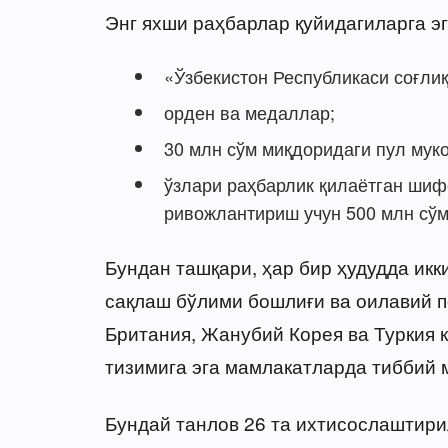
Энг яхши раҳбарлар қуйидагиларга эг
«Ўзбекистон Республикаси соғли
орден ва медаллар;
30 млн сўм миқдоридаги пул мук
ўзлари раҳбарлик қилаётган ши
ривожлантириш учун 500 млн сўм
Бундан ташқари, ҳар бир ҳудудда икк
сақлаш бўлими бошлиғи ва оилавий п
Британия, Жанубий Корея ва Туркия 
тизимига эга мамлакатларда тиббий
Бундай танлов 26 та ихтисослаштири