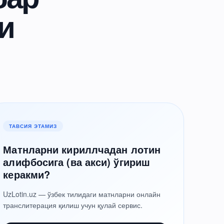
и
ТАВСИЯ ЭТАМИЗ
Матнларни кириллчадан лотин
алифбосига (ва акси) ўгириш
керакми?
UzLotin.uz — ўзбек тилидаги матнларни онлайн
транслитерация қилиш учун қулай сервис.