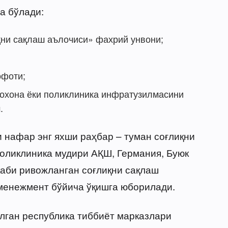
а бўлади:
қни сақлаш аълочиси» фахрий унвони;
офоти;
фохона ёки поликлиника инфратузилмасини
.
и нафар энг яхши раҳбар – туман соғлиқни
оликлиника мудири АҚШ, Германия, Буюк
каби ривожланган соғлиқни сақлаш
 менежмент бўйича ўқишга юборилади.
лган республика тиббиёт марказлари