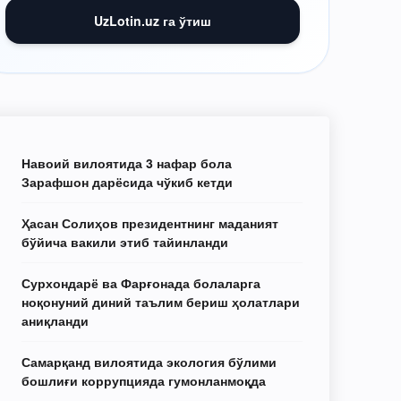
UzLotin.uz га ўтиш
Навоий вилоятида 3 нафар бола
Зарафшон дарёсида чўкиб кетди
Ҳасан Солиҳов президентнинг маданият
бўйича вакили этиб тайинланди
Сурхондарё ва Фарғонада болаларга
ноқонуний диний таълим бериш ҳолатлари
аниқланди
Самарқанд вилоятида экология бўлими
бошлиғи коррупцияда гумонланмоқда