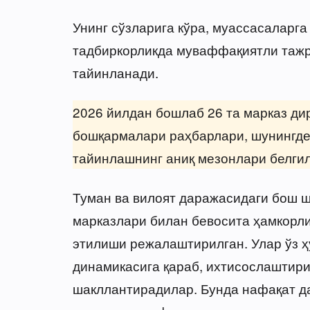
Унинг сўзларига кўра, муассасаларга
тадбиркорликда муваффақиятли тажр
тайинланади.
2026 йилдан бошлаб 26 та марказ дир
бошқармалари раҳбарлари, шунингде
тайинлашнинг аниқ мезонлари белгил
Туман ва вилоят даражасидаги бош 
марказлари билан бевосита ҳамкорли
этилиши режалаштирилган. Улар ўз ҳ
динамикасига қараб, ихтисослаштир
шакллантирадилар. Бунда нафақат д