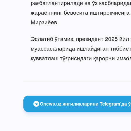
рағбатлантирилади ва ўз касбларида
жараённинг бевосита иштирокчисига
Мирзиёев.
Эслатиб ўтамиз, президент 2025 йил 
муассасаларида ишлайдиган тиббиёт
қувватлаш тўғрисидаги қарорни имзол
Onews.uz янгиликларини Telegram’да ў