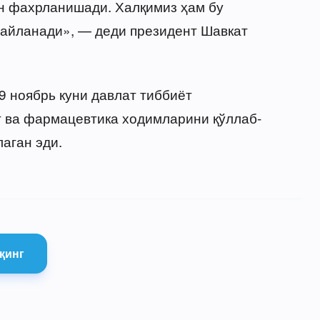
н фахрланишади. Халқимиз ҳам бу
 айланади», — деди президент Шавкат
9 ноябрь куни давлат тиббиёт
 ва фармацевтика ходимларини қўллаб-
аган эди.
қинг