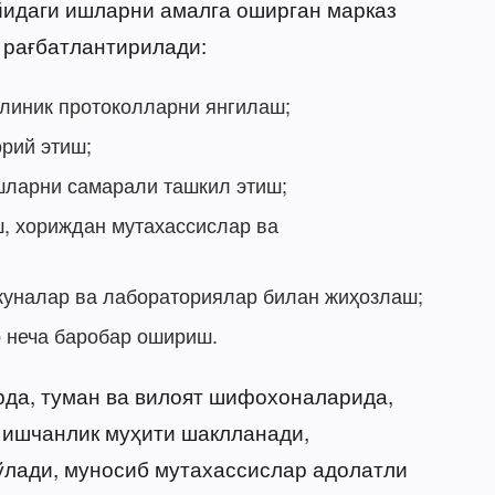
уйидаги ишларни амалга оширган марказ
 рағбатлантирилади:
клиник протоколларни янгилаш;
рий этиш;
шларни самарали ташкил этиш;
ш, хориждан мутахассислар ва
куналар ва лабораториялар билан жиҳозлаш;
р неча баробар ошириш.
рда, туман ва вилоят шифохоналарида,
 ишчанлик муҳити шаклланади,
лади, муносиб мутахассислар адолатли