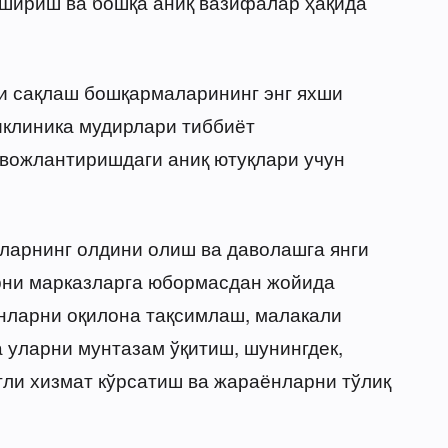
шириш ва бошқа аниқ вазифалар ҳақида
ни сақлаш бошқармаларининг энг яхши
иклиника мудирлари тиббиёт
вожлантиришдаги аниқ ютуқлари учун
ларнинг олдини олиш ва даволашга янги
рни марказларга юбормасдан жойида
нларни оқилона тақсимлаш, малакали
уларни мунтазам ўқитиш, шунингдек,
ли хизмат кўрсатиш ва жараёнларни тўлиқ