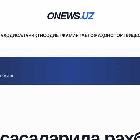
ONEWS
.UZ
ФА
ҲОДИСАЛАР
ИҚТИСОДИЁТ
ЖАМИЯТ
АВТО
ЖАҲОН
СПОРТ
ВИДЕ
соблаш
ссасаларида раҳ