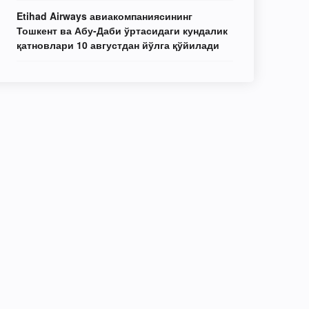
Etihad Airways авиакомпаниясининг
Тошкент ва Абу-Даби ўртасидаги кундалик
қатновлари 10 августдан йўлга қўйилади