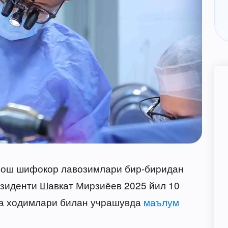
бош шифокор лавозимлари бир-биридан
езиденти Шавкат Мирзиёев 2025 йил 10
ка ходимлари билан учрашувда
маълум