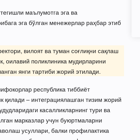
 тегишли маълумотга эга ва
ибага эга бўлган менежерлар раҳбар этиб
ектори, вилоят ва туман соғлиқни сақлаш
к, оилавий поликлиника мудирларини
анган янги тартиби жорий этилади.
шифокорлар республика тиббиёт
к қилади – интеграциялашган тизим жорий
удудларидаги касалликларнинг тури ва
илган марказлар учун буюртмаларни
аволаш усуллари, балки профилактика