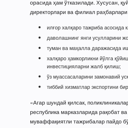
орасида ҳам ўтказилади. Хусусан, қ
директорлари ва филиал раҳбарлари
илғор халқаро тажриба асосида 
даволашнинг янги усулларини жо
туман ва маҳалла даражасида и
халқаро ҳамкорликни йўлга қўйи
инвестицияларни жалб қилиш;
ўз муассасаларини замонавий ус
тиббий хизматлар экспортини би
«Агар шундай қилсак, поликлиникала
республика марказларида рақобат ва
муваффақиятли тажрибалар пайдо бў