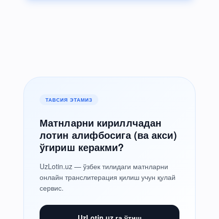
ТАВСИЯ ЭТАМИЗ
Матнларни кириллчадан
лотин алифбосига (ва акси)
ўгириш керакми?
UzLotin.uz — ўзбек тилидаги матнларни
онлайн транслитерация қилиш учун қулай
сервис.
UzLotin.uz га ўтиш