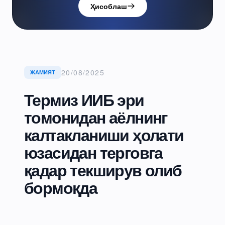
Ҳисоблаш
20/08/2025
ЖАМИЯТ
Термиз ИИБ эри
томонидан аёлнинг
калтакланиши ҳолати
юзасидан терговга
қадар текширув олиб
бормоқда