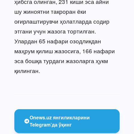
ҳибсга олинган, 231 киши эса айни
шу жиноятни такроран ёки
оғирлаштирувчи ҳолатларда содир
этгани учун жазога тортилган.
Улардан 65 нафари озодликдан
маҳрум қилиш жазосига, 166 нафари
эса бошқа турдаги жазоларга ҳукм
қилинган.
Onews.uz янгиликларини
Telegram’да ўқинг