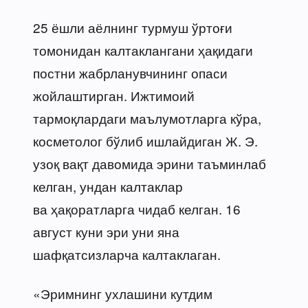
25 ёшли аёлнинг турмуш ўртоғи
томонидан калтаклангани ҳақидаги
постни жабрланувчининг опаси
жойлаштирган. Ижтимоий
тармоқлардаги маълумотларга кўра,
косметолог бўлиб ишлайдиган Ж. Э.
узоқ вақт давомида эрини таъминлаб
келган, ундан калтаклар
ва ҳақоратларга чидаб келган. 16
август куни эри уни яна
шафқатсизларча калтаклаган.
«Эримнинг ухлашини кутдим