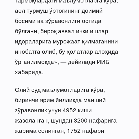
аёл турмуш ўртоғининг доимий
босими ва зўравонлиги остида
бўлгани, бироқ аввал ички ишлар
идораларига мурожаат қилмаганини
инобатга олиб, бу ҳолатлар алоҳида
ўрганилмоқда», — дейилади ИИБ
хабарида.
Олий суд маълумотларига кўра,
биринчи ярим йилликда маиший
зўравонлик учун 4952 киши
жазоланган, шундан 3200 нафарига
жарима солинган, 1752 нафари