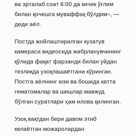
ва эрталаб соат 6:00 да кичик ўғлим
билан қочишга муваффақ бўлдим», —
деди аёл.
Постда жойлаштирилган кузатув
камераси видеосида жабрланувчининг
қўлида фақат фарзанди билан уйдан
тезликда узоқлашаётгани кўринган.
Постга аёлнинг юзи ва бошида катта
гематомалар ва шишлар мавжуд
бўлган суратлари ҳам илова қилинган.
Узоқ вақтдан бери давом этиб
келаётган можаролардан