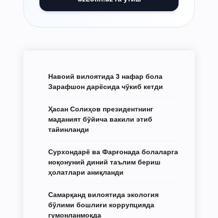
Навоий вилоятида 3 нафар бола
Зарафшон дарёсида чўкиб кетди
Ҳасан Солиҳов президентнинг
маданият бўйича вакили этиб
тайинланди
Сурхондарё ва Фарғонада болаларга
ноқонуний диний таълим бериш
ҳолатлари аниқланди
Самарқанд вилоятида экология
бўлими бошлиғи коррупцияда
гумонланмоқда