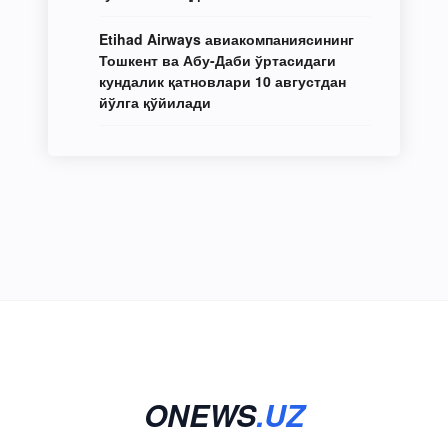
Etihad Airways авиакомпаниясининг
Тошкент ва Абу-Даби ўртасидаги
кундалик қатновлари 10 августдан
йўлга қўйилади
ONEWS
.UZ