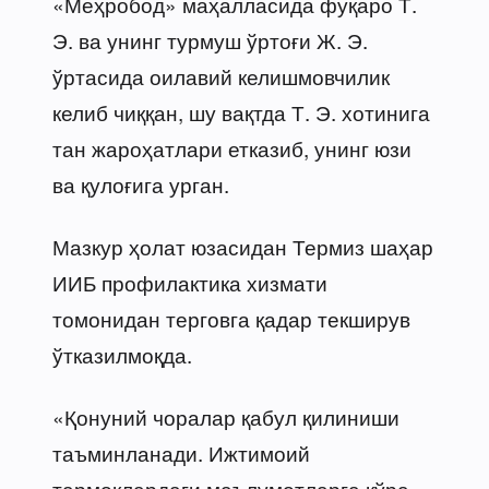
«Меҳробод» маҳалласида фуқаро Т.
Э. ва унинг турмуш ўртоғи Ж. Э.
ўртасида оилавий келишмовчилик
келиб чиққан, шу вақтда Т. Э. хотинига
тан жароҳатлари етказиб, унинг юзи
ва қулоғига урган.
Мазкур ҳолат юзасидан Термиз шаҳар
ИИБ профилактика хизмати
томонидан терговга қадар текширув
ўтказилмоқда.
«Қонуний чоралар қабул қилиниши
таъминланади. Ижтимоий
тармоқлардаги маълумотларга кўра,