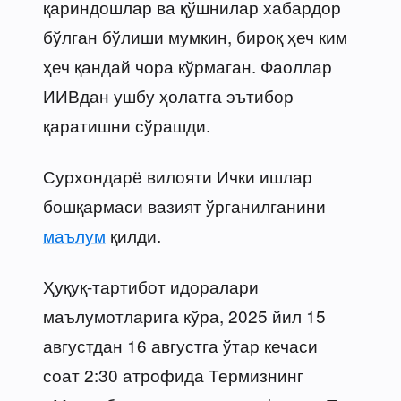
қариндошлар ва қўшнилар хабардор
бўлган бўлиши мумкин, бироқ ҳеч ким
ҳеч қандай чора кўрмаган. Фаоллар
ИИВдан ушбу ҳолатга эътибор
қаратишни сўрашди.
Сурхондарё вилояти Ички ишлар
бошқармаси вазият ўрганилганини
маълум
қилди.
Ҳуқуқ-тартибот идоралари
маълумотларига кўра, 2025 йил 15
августдан 16 августга ўтар кечаси
соат 2:30 атрофида Термизнинг