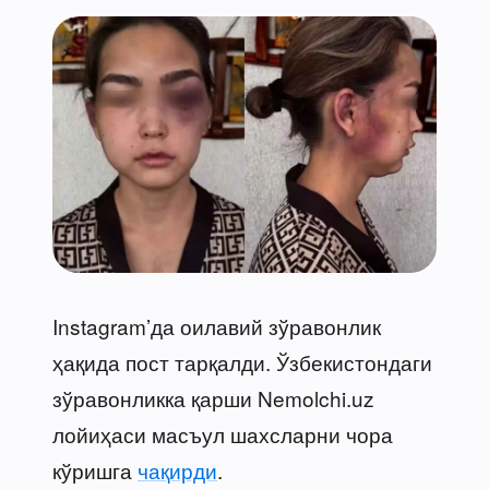
Instagram’да оилавий зўравонлик
ҳақида пост тарқалди. Ўзбекистондаги
зўравонликка қарши Nemolchi.uz
лойиҳаси масъул шахсларни чора
кўришга
чақирди
.