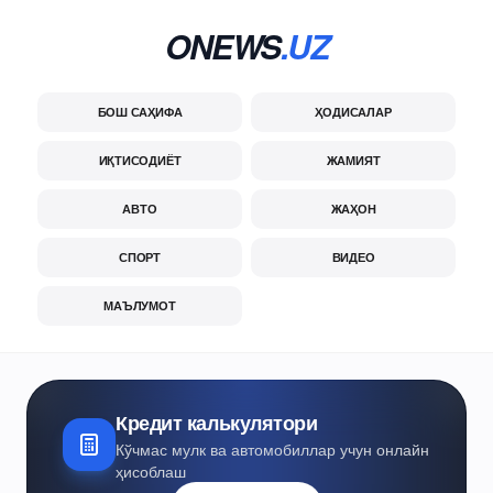
ONEWS
.UZ
БОШ САҲИФА
ҲОДИСАЛАР
ИҚТИСОДИЁТ
ЖАМИЯТ
АВТО
ЖАҲОН
СПОРТ
ВИДЕО
МАЪЛУМОТ
Кредит калькулятори
Кўчмас мулк ва автомобиллар учун онлайн
ҳисоблаш