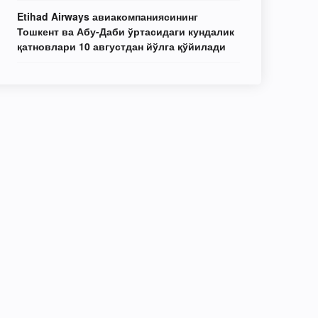
Etihad Airways авиакомпаниясининг
Тошкент ва Абу-Даби ўртасидаги кундалик
қатновлари 10 августдан йўлга қўйилади