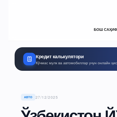
БОШ САҲИ
Кредит калькулятори
Кўчмас мулк ва автомобиллар учун онлайн ҳи
27/12/2025
АВТО
Ўзбекистон 