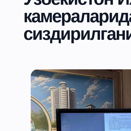
камераларид
сиздирилгани