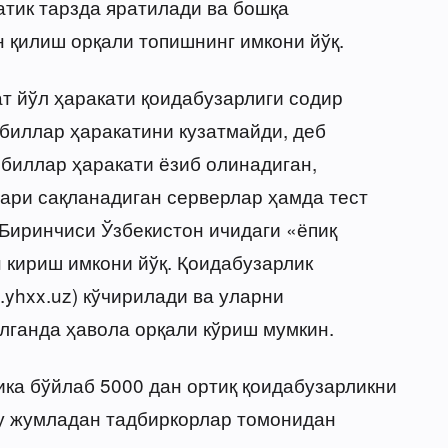
атик тарзда яратилади ва бошқа
 қилиш орқали топишнинг имкони йўқ.
т йўл ҳаракати қоидабузарлиги содир
обиллар ҳаракатини кузатмайди, деб
биллар ҳаракати ёзиб олинадиган,
ари сақланадиган серверлар ҳамда тест
Биринчиси Ўзбекистон ичидаги «ёпиқ
 кириш имкони йўқ. Қоидабузарлик
.yhxx.uz) кўчирилади ва уларни
олганда ҳавола орқали кўриш мумкин.
ка бўйлаб 5000 дан ортиқ қоидабузарликни
шу жумладан тадбиркорлар томонидан