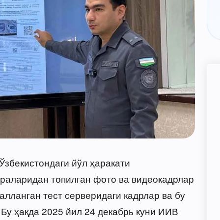
Ўзбекистондаги йўл ҳаракати
ераларидан топилган фото ва видеокадрлар
алланган тест серверидаги кадрлар ва бу
Бу ҳақда 2025 йил 24 декабрь куни ИИВ