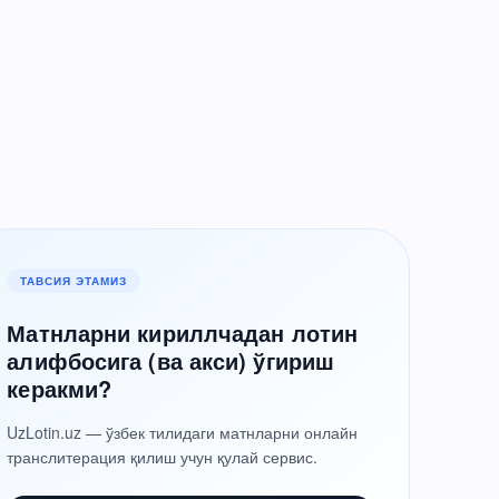
ТАВСИЯ ЭТАМИЗ
Матнларни кириллчадан лотин
алифбосига (ва акси) ўгириш
керакми?
UzLotin.uz — ўзбек тилидаги матнларни онлайн
транслитерация қилиш учун қулай сервис.