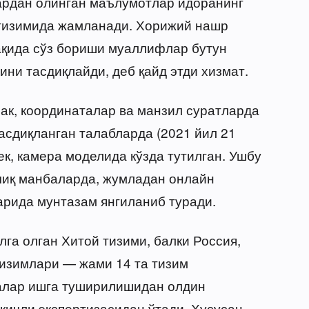
ардан олинган маълумотлар идоранинг
тизимида жамланади. Хорижий нашр
ақида сўз бориши муаллифлар бутун
ини тасдиқлайди, деб қайд этди хизмат.
ак, координаталар ва манзил суратларда
асдиқланган талабларда (2021 йил 21
ек, камера моделида кўзда тутилган. Ушбу
чиқ манбаларда, жумладан онлайн
рида мунтазам янгиланиб туради.
га олган Хитой тизими, балки Россия,
тизимлари — жами 14 та тизим
малар ишга туширилишидан олдин
қичли экспертизасидан ўтади. Хусусан,