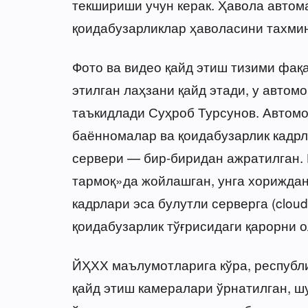
текшириши учун керак. Ҳавола автом
қоидабузарликлар ҳаволасини тахмин
Фото ва видео қайд этиш тизими фақа
этилган лаҳзани қайд этади, у автом
таъкидлади Суҳроб Турсунов. Автомо
баённомалар ва қоидабузарлик кадрл
сервери — бир-биридан ажратилган. 
тармоқ»да жойлашган, унга хориждан
кадрлари эса булутли серверга (cloud
қоидабузарлик тўғрисидаги қарорни 
ЙҲХХ маълумотларига кўра, республи
қайд этиш камералари ўрнатилган, 