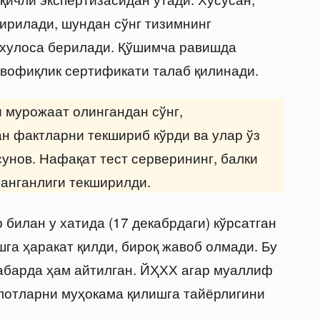
ирилади, шундан сўнг тизимнинг
 хулоса берилади. Қўшимча равишда
вофиқлик сертификати талаб қилинади.
 мурожаат олингандан сўнг,
н фактларни текшириб кўрди ва улар ўз
унов. Нафақат тест серверининг, балки
ланганлиги текширилди.
билан у хатида (17 декабрдаги) кўрсатган
га ҳаракат қилди, бироқ жавоб олмади. Бу
абарда ҳам айтилган. ЙҲХХ агар муаллиф
лотларни муҳокама қилишга тайёрлигини