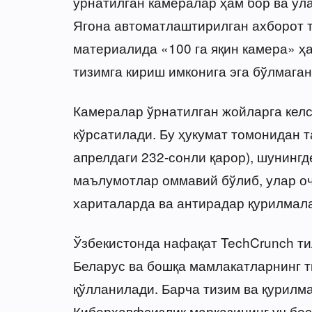
ўрнатилган камералар ҳам бор ва ул
Ягона автоматлаштирилган ахборот 
материалида «100 га яқин камера» ҳ
тизимга кириш имконига эга бўлмаган
Камералар ўрнатилган жойларга келс
кўрсатилади. Бу ҳукумат томонидан т
апрелдаги 232-сонли қарор), шунингд
маълумотлар оммавий бўлиб, улар о
хариталарда ва антирадар қурилмала
Ўзбекистонда нафақат TechCrunch тил
Беларус ва бошқа мамлакатларнинг 
қўлланилади. Барча тизим ва қурил
Киберхавфсизлик марказининг уч бос