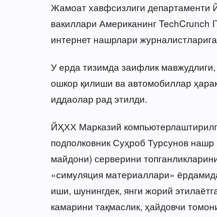
Жамоат хавфсизлиги департаменти Й
вакиллари Американинг TechCrunch 
интернет нашрлари журналистларига
У ерда тизимда заифлик мавжудлиги,
ошкор қилиши ва автомобиллар ҳара
иддаолар рад этилди.
ЙҲХХ Марказий компьютерлаштирилг
подполковник Суҳроб Турсунов нашр
майдони) серверини топганликларини
«симуляция материаллари» ёрдамида
иши, шунингдек, янги жорий этилаётг
камарини тақмаслик, ҳайдовчи томони