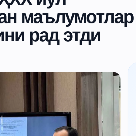
ан маълумотлар
ни рад этди