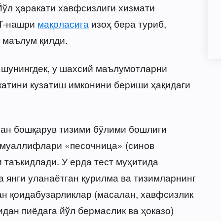
ўл ҳаракати хавфсизлиги хизмати
IT-нашри
мақоласига
изоҳ бера туриб,
 маълум қилди.
 шунингдек, у шахсий маълумотларни
катини кузатиш имконини бериши ҳақидаги
ан бошқарув тизими бўлими бошлиғи
 муаллифлари «песочница» (синов
 таъкидлади. У ерда тест муҳитида
 янги уланаётган қурилма ва тизимларнинг
ан қоидабузарликлар (масалан, хавфсизлик
дан пиёдага йўл бермаслик ва ҳоказо)