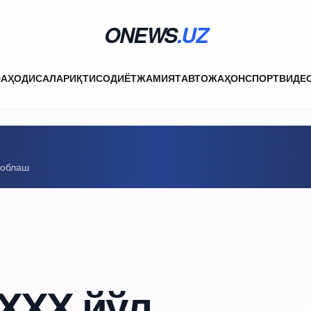
ONEWS
.UZ
ФА
ҲОДИСАЛАР
ИҚТИСОДИЁТ
ЖАМИЯТ
АВТО
ЖАҲОН
СПОРТ
ВИДЕ
соблаш
ЙҲХХ йўл