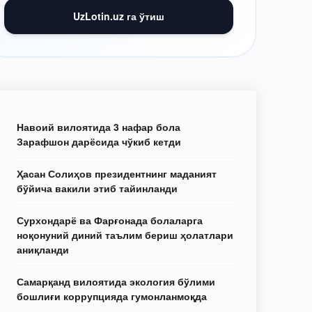
UzLotin.uz га ўтиш
Навоий вилоятида 3 нафар бола
Зарафшон дарёсида чўкиб кетди
Ҳасан Солиҳов президентнинг маданият
бўйича вакили этиб тайинланди
Сурхондарё ва Фарғонада болаларга
ноқонуний диний таълим бериш ҳолатлари
аниқланди
Самарқанд вилоятида экология бўлими
бошлиғи коррупцияда гумонланмоқда