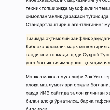
техник топшириққа мувофиқлиги текш
ҳимояланганлик даражаси тўғрисида
Стандартлаштириш агентлигининг му
Тизимда эҳтимолий заифлик ҳақидаги
Киберхавфсизлик маркази келтирилга
тасдиғини топмади, деди Суҳроб Турс
унга боғлиқ тизимларнинг ҳам ҳимоя
Марказ мақола муаллифи Зак Уитакер 
алоқа маълумотлари орқали боғланиш
ҳақда ИИВ сайтида эълон қилинган х
билан алоқа ўрнатилса, барча тафси
билдирди.