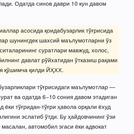
лади. Одатда синов даври 10 кун давом
иаллар асосида қоидабузарлик тўғрисида
ар шунингдек шахсий маълумотларни ўз
ситаларининг суратлари мавжуд, холос,
обилнинг давлат рўйхатидан ўтказиш рақами
я қўшимча қилди ЙҲХХ.
абузарликлари тўғрисидаги маълумотлар —
урат ва одатда 6−10 сония давом этадиган
 ёки тўғридан-тўғри ҳавола орқали ёхуд
лигини эслатиб ўтди. Бу ҳайдовчининг ўзи
масалан, автомобил эгаси ёки адвокат