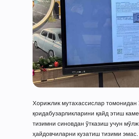
Хорижлик мутахассислар томонидан 
қоидабузарликларини қайд этиш кам
тизимни синовдан ўтказиш учун мўлж
ҳайдовчиларни кузатиш тизими эмас. 