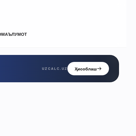
О
МАЪЛУМОТ
Ҳисоблаш
UZCALC.UZ