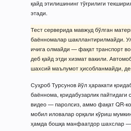
қайд этилишининг тўғрилиги текшири
этади.
Тест серверида мавжуд бўлган матер
баённомалар шакллантирилмайди. Ул
ичига олмайди — фақат транспорт во
деб қайд этди хизмат вакили. Автом
шахсий маълумот ҳисобланмайди, де
Суҳроб Турсунов йўл ҳаракати қоид
баённома, қоидабузарлик пайтидаги с
видео — паролсиз, аммо фақат QR-код
мобил иловалар орқали кўриш мумкин
ҳамда бошқа манфаатдор шахслар — 