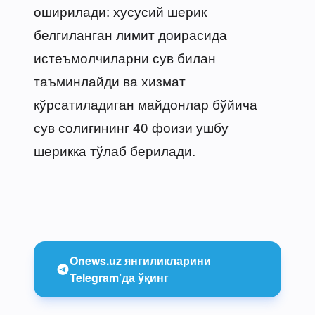
оширилади: хусусий шерик
белгиланган лимит доирасида
истеъмолчиларни сув билан
таъминлайди ва хизмат
кўрсатиладиган майдонлар бўйича
сув солиғининг 40 фоизи ушбу
шерикка тўлаб берилади.
Onews.uz янгиликларини
Telegram’да ўқинг