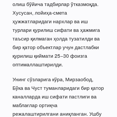
олиш бўйича тадбирлар ўтказмоқда.
Хусусан, лойиҳа-смета
ҳужжатларидаги нархлар ва иш
турлари қурилиш сифати ва ҳажмига
таъсир қилмаган ҳолда тузатилди ва
бир қатор объектлар учун дастлабки
қурилиш қиймати 25−30 фоизга
оптималлаштирилди.
Унинг сўзларига кўра, Мирзаобод,
Бўка ва Чуст туманларидаги бир қатор
каналларда иш сифати пастлиги ва
маблағлар ортиқча
режалаштирилгани аниқланган. Ушбу