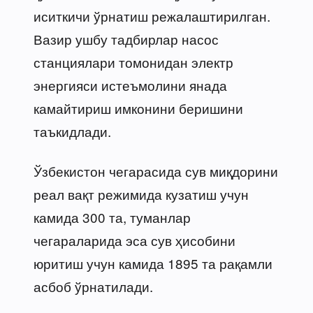
иситкичи ўрнатиш режалаштирилган.
Вазир ушбу тадбирлар насос
станциялари томонидан электр
энергияси истеъмолини янада
камайтириш имконини беришини
таъкидлади.
Ўзбекистон чегарасида сув миқдорини
реал вақт режимида кузатиш учун
камида 300 та, туманлар
чегараларида эса сув ҳисобини
юритиш учун камида 1895 та рақамли
асбоб ўрнатилади.