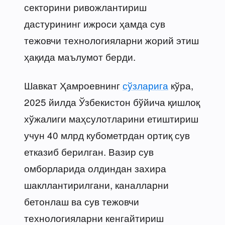
секторини ривожлантириш
дастурининг ижроси ҳамда сув
тежовчи технологияларни жорий этиш
ҳақида маълумот берди.
Шавкат Ҳамроевнинг
сўзларига
кўра,
2025 йилда Ўзбекистон бўйича қишлоқ
хўжалиги маҳсулотларини етиштириш
учун 40 млрд кубометрдан ортиқ сув
етказиб берилган. Вазир сув
омборларида олдиндан захира
шакллантирилгани, каналларни
бетонлаш ва сув тежовчи
технологияларни кенгайтириш