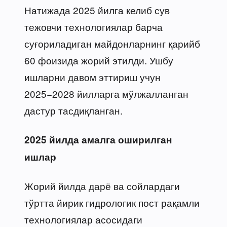
Натижада 2025 йилга келиб сув
тежовчи технологиялар барча
суғориладиган майдонларнинг қарийб
60 фоизида жорий этилди. Ушбу
ишларни давом эттириш учун
2025−2028 йилларга мўлжалланган
дастур тасдиқланган.
2025 йилда амалга оширилган
ишлар
Жорий йилда дарё ва сойлардаги
тўртта йирик гидрологик пост рақамли
технологиялар асосидаги