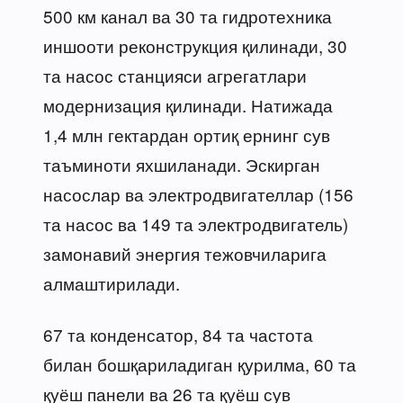
500 км канал ва 30 та гидротехника
иншооти реконструкция қилинади, 30
та насос станцияси агрегатлари
модернизация қилинади. Натижада
1,4 млн гектардан ортиқ ернинг сув
таъминоти яхшиланади. Эскирган
насослар ва электродвигателлар (156
та насос ва 149 та электродвигатель)
замонавий энергия тежовчиларига
алмаштирилади.
67 та конденсатор, 84 та частота
билан бошқариладиган қурилма, 60 та
қуёш панели ва 26 та қуёш сув