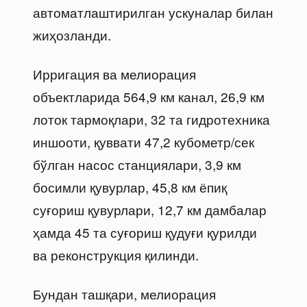
автоматлаштирилган ускуналар билан
жиҳозланди.
Ирригация ва мелиорация
объектларида 564,9 км канал, 26,9 км
лоток тармоқлари, 32 та гидротехника
иншооти, қуввати 47,2 кубометр/сек
бўлган насос станциялари, 3,9 км
босимли қувурлар, 45,8 км ёпиқ
суғориш қувурлари, 12,7 км дамбалар
ҳамда 45 та суғориш қудуғи қурилди
ва реконструкция қилинди.
Бундан ташқари, мелиорация