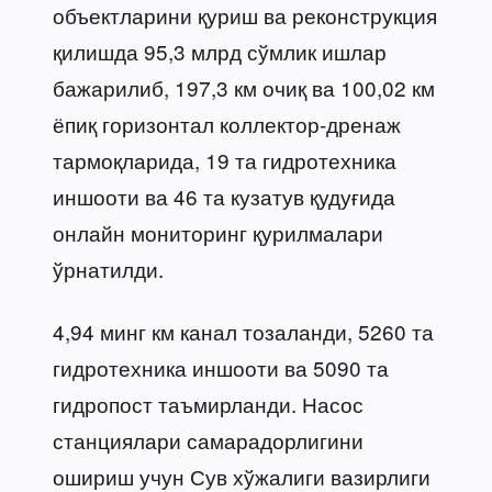
объектларини қуриш ва реконструкция
қилишда 95,3 млрд сўмлик ишлар
бажарилиб, 197,3 км очиқ ва 100,02 км
ёпиқ горизонтал коллектор-дренаж
тармоқларида, 19 та гидротехника
иншооти ва 46 та кузатув қудуғида
онлайн мониторинг қурилмалари
ўрнатилди.
4,94 минг км канал тозаланди, 5260 та
гидротехника иншооти ва 5090 та
гидропост таъмирланди. Насос
станциялари самарадорлигини
ошириш учун Сув хўжалиги вазирлиги