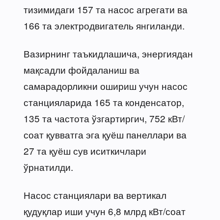
тизимидаги 157 та насос агрегати ва
166 та электродвигатель янгиланди.
Вазирнинг таъкидлашича, энергиядан
мақсадли фойдаланиш ва
самарадорликни ошириш учун насос
станцияларида 165 та конденсатор,
135 та частота ўзгартиргич, 752 кВт/
соат қувватга эга қуёш панеллари ва
27 та қуёш сув иситкичлари
ўрнатилди.
Насос станциялари ва вертикал
қудуқлар иши учун 6,8 млрд кВт/соат