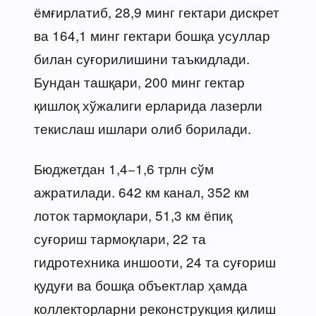
ёмғирлатиб, 28,9 минг гектари дискрет
ва 164,1 минг гектари бошқа усуллар
билан суғорилишини таъкидлади.
Бундан ташқари, 200 минг гектар
қишлоқ хўжалиги ерларида лазерли
текислаш ишлари олиб борилади.
Бюджетдан 1,4−1,6 трлн сўм
ажратилади. 642 км канал, 352 км
лоток тармоқлари, 51,3 км ёпиқ
суғориш тармоқлари, 22 та
гидротехника иншооти, 24 та суғориш
қудуғи ва бошқа объектлар ҳамда
коллекторларни реконструкция қилиш