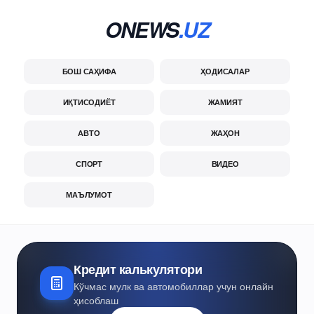
ONEWS
.UZ
БОШ САҲИФА
ҲОДИСАЛАР
ИҚТИСОДИЁТ
ЖАМИЯТ
АВТО
ЖАҲОН
СПОРТ
ВИДЕО
МАЪЛУМОТ
Кредит калькулятори
Кўчмас мулк ва автомобиллар учун онлайн
ҳисоблаш