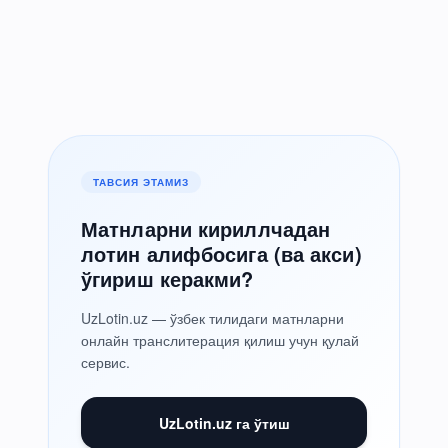
ТАВСИЯ ЭТАМИЗ
Матнларни кириллчадан
лотин алифбосига (ва акси)
ўгириш керакми?
UzLotin.uz — ўзбек тилидаги матнларни
онлайн транслитерация қилиш учун қулай
сервис.
UzLotin.uz га ўтиш