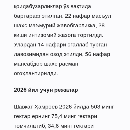
қоидабузарликлар ўз вақтида
бартараф этилган. 22 нафар масъул
шахс маъмурий жавобгарликка, 28
киши интизомий жазога тортилди.
Улардан 14 нафари эгаллаб турган
лавозимидан озод этилди, 56 нафар
мансабдор шахс расман
огоҳлантирилди.
2026 йил учун режалар
Шавкат Ҳамроев 2026 йилда 503 минг
гектар ернинг 75,4 минг гектари
томчилатиб, 34,6 минг гектари