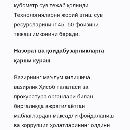
кубометр сув тежаб қолинди.
Технологияларни жорий этиш сув
ресурсларининг 45−50 фоизини
тежаш имконини беради.
Назорат ва қоидабузарликларга
қарши кураш
Вазирнинг маълум қилишича,
вазирлик Ҳисоб палатаси ва
прокуратура органлари билан
биргаликда ажратилаётган
маблағлардан мақсадли фойдаланиш
ва коррупция ҳолатларининг олдини