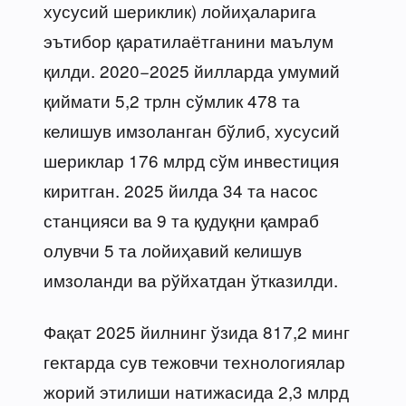
хусусий шериклик) лойиҳаларига
эътибор қаратилаётганини маълум
қилди. 2020−2025 йилларда умумий
қиймати 5,2 трлн сўмлик 478 та
келишув имзоланган бўлиб, хусусий
шериклар 176 млрд сўм инвестиция
киритган. 2025 йилда 34 та насос
станцияси ва 9 та қудуқни қамраб
олувчи 5 та лойиҳавий келишув
имзоланди ва рўйхатдан ўтказилди.
Фақат 2025 йилнинг ўзида 817,2 минг
гектарда сув тежовчи технологиялар
жорий этилиши натижасида 2,3 млрд