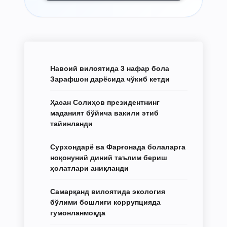
Навоий вилоятида 3 нафар бола
Зарафшон дарёсида чўкиб кетди
Ҳасан Солиҳов президентнинг
маданият бўйича вакили этиб
тайинланди
Сурхондарё ва Фарғонада болаларга
ноқонуний диний таълим бериш
ҳолатлари аниқланди
Самарқанд вилоятида экология
бўлими бошлиғи коррупцияда
гумонланмоқда