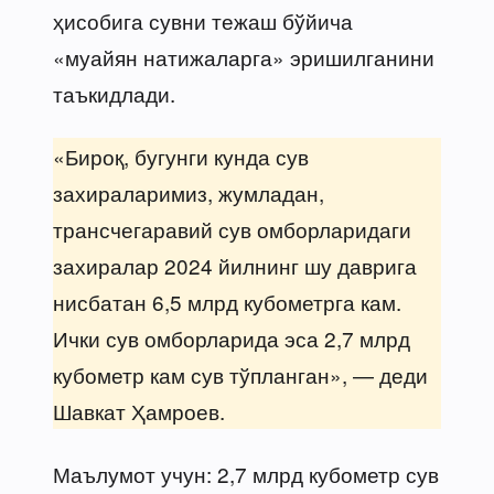
ҳисобига сувни тежаш бўйича
«муайян натижаларга» эришилганини
таъкидлади.
«Бироқ, бугунги кунда сув
захираларимиз, жумладан,
трансчегаравий сув омборларидаги
захиралар 2024 йилнинг шу даврига
нисбатан 6,5 млрд кубометрга кам.
Ички сув омборларида эса 2,7 млрд
кубометр кам сув тўпланган», — деди
Шавкат Ҳамроев.
Маълумот учун: 2,7 млрд кубометр сув