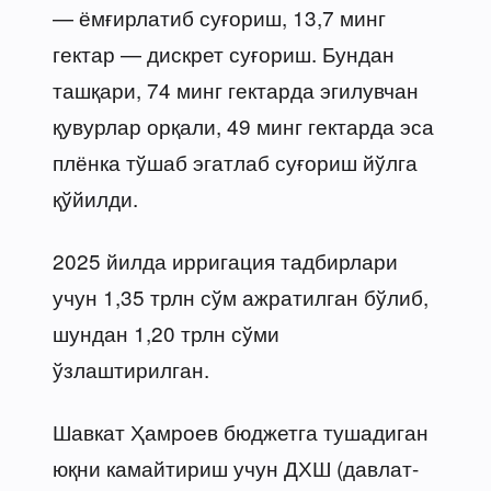
— ёмғирлатиб суғориш, 13,7 минг
гектар — дискрет суғориш. Бундан
ташқари, 74 минг гектарда эгилувчан
қувурлар орқали, 49 минг гектарда эса
плёнка тўшаб эгатлаб суғориш йўлга
қўйилди.
2025 йилда ирригация тадбирлари
учун 1,35 трлн сўм ажратилган бўлиб,
шундан 1,20 трлн сўми
ўзлаштирилган.
Шавкат Ҳамроев бюджетга тушадиган
юқни камайтириш учун ДХШ (давлат-