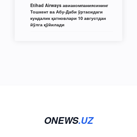
Etihad Airways авиакомпаниясининг
Тошкент ва Абу-Даби ўртасидаги
кундалик қатновлари 10 августдан
йўлга қўйилади
ONEWS
.UZ