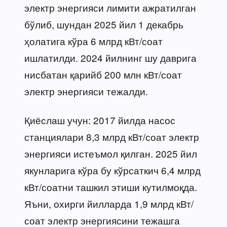
электр энергияси лимити ажратилган
бўлиб, шундан 2025 йил 1 декабрь
ҳолатига кўра 6 млрд кВт/соат
ишлатилди. 2024 йилнинг шу даврига
нисбатан қарийб 200 млн кВт/соат
электр энергияси тежалди.
Қиёслаш учун: 2017 йилда насос
станциялари 8,3 млрд кВт/соат электр
энергияси истеъмол қилган. 2025 йил
якунларига кўра бу кўрсаткич 6,4 млрд
кВт/соатни ташкил этиши кутилмоқда.
Яъни, охирги йилларда 1,9 млрд кВт/
соат электр энергиясини тежашга