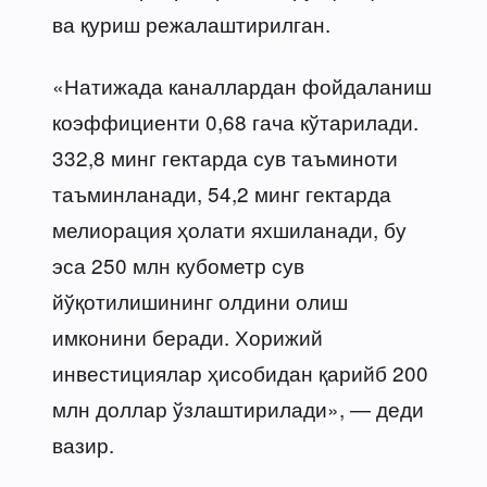
ва қуриш режалаштирилган.
«Натижада каналлардан фойдаланиш
коэффициенти 0,68 гача кўтарилади.
332,8 минг гектарда сув таъминоти
таъминланади, 54,2 минг гектарда
мелиорация ҳолати яхшиланади, бу
эса 250 млн кубометр сув
йўқотилишининг олдини олиш
имконини беради. Хорижий
инвестициялар ҳисобидан қарийб 200
млн доллар ўзлаштирилади», — деди
вазир.