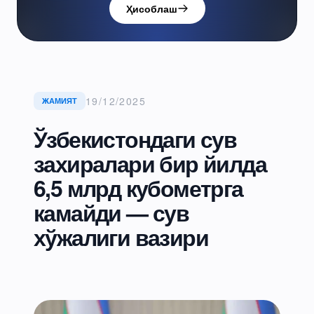
Ҳисоблаш
19/12/2025
ЖАМИЯТ
Ўзбекистондаги сув
захиралари бир йилда
6,5 млрд кубометрга
камайди — сув
хўжалиги вазири