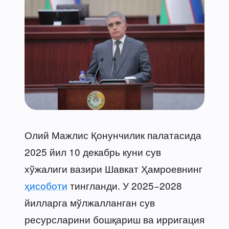
Олий Мажлис Қонунчилик палатасида
2025 йил 10 декабрь куни сув
хўжалиги вазири Шавкат Ҳамроевнинг
ҳисоботи
тингланди. У 2025−2028
йилларга мўлжалланган сув
ресурсларини бошқариш ва ирригация