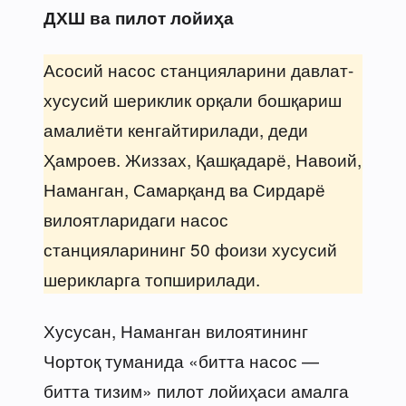
ДХШ ва пилот лойиҳа
Асосий насос станцияларини давлат-
хусусий шериклик орқали бошқариш
амалиёти кенгайтирилади, деди
Ҳамроев. Жиззах, Қашқадарё, Навоий,
Наманган, Самарқанд ва Сирдарё
вилоятларидаги насос
станцияларининг 50 фоизи хусусий
шерикларга топширилади.
Хусусан, Наманган вилоятининг
Чортоқ туманида «битта насос —
битта тизим» пилот лойиҳаси амалга