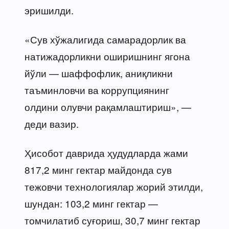
эришилди.
«Сув хўжалигида самарадорлик ва
натижадорликни оширишнинг ягона
йўли — шаффофлик, аниқликни
таъминловчи ва коррупциянинг
олдини олувчи рақамлаштириш», —
деди вазир.
Ҳисобот даврида ҳудудларда жами
817,2 минг гектар майдонда сув
тежовчи технологиялар жорий этилди,
шундан: 103,2 минг гектар —
томчилатиб суғориш, 30,7 минг гектар