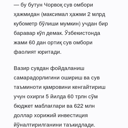
— бу бутун Чорвоқ сув омбори
ҳажмидан (максимал ҳажми 2 млрд
кубометр бўлиши мумкин) учдан бир
баравар кўп демак. Ўзбекистонда
жами 60 дан ортиқ сув омбори
фаолият юритади.
Вазир сувдан фойдаланиш
самарадорлигини ошириш ва сув
таъминоти қамровини кенгайтириш
учун охирги 5 йилда 60 трлн сўм
бюджет маблағлари ва 622 млн
доллар хорижий инвестиция
йўналтирилганини таъкидлади.