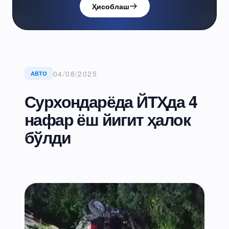
Ҳисоблаш
04/08/2025
АВТО
Сурхондарёда ЙТҲда 4
нафар ёш йигит ҳалок
бўлди