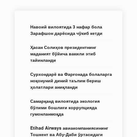
Навоий вилоятида 3 нафар бола
Зарафшон дарёсида чўкиб кетди
Ҳасан Солиҳов президентнинг
маданият бўйича вакили этиб
тайинланди
Сурхондарё ва Фарғонада болаларга
ноқонуний диний таълим бериш
ҳолатлари аниқланди
Самарқанд вилоятида экология
бўлими бошлиғи коррупцияда
гумонланмоқда
Etihad Airways авиакомпаниясининг
Тошкент ва Абу-Даби ўртасидаги