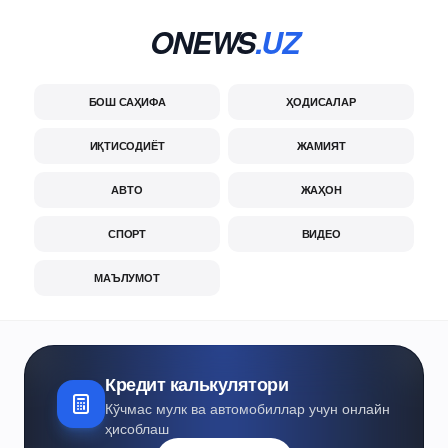
ONEWS
.UZ
БОШ САҲИФА
ҲОДИСАЛАР
ИҚТИСОДИЁТ
ЖАМИЯТ
АВТО
ЖАҲОН
СПОРТ
ВИДЕО
МАЪЛУМОТ
Кредит калькулятори
Кўчмас мулк ва автомобиллар учун онлайн
ҳисоблаш