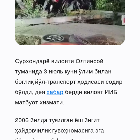
Сурхондарё вилояти Олтинсой
туманида 3 июль куни ўлим билан
боғлиқ йўл-транспорт ҳодисаси содир
бўлди, дея
хабар
берди вилоят ИИБ
матбуот хизмати.
2006 йилда туғилган ёш йигит
ҳайдовчилик гувоҳномасига эга