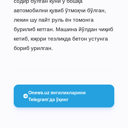
содир бўлган куни у бошқа
автомобилни қувиб ўтмоқчи бўлган,
лекин шу пайт руль ён томонга
бурилиб кетган. Машина йўлдан чиқиб
кетиб, юқори тезликда бетон устунга
бориб урилган.
Onews.uz янгиликларини
Telegram’да ўқинг