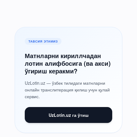
ТАВСИЯ ЭТАМИЗ
Матнларни кириллчадан
лотин алифбосига (ва акси)
ўгириш керакми?
UzLotin.uz — ўзбек тилидаги матнларни
онлайн транслитерация қилиш учун қулай
сервис.
UzLotin.uz га ўтиш