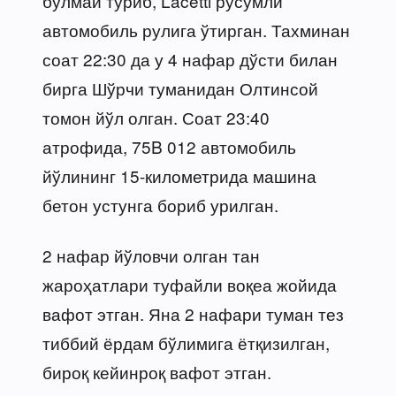
бўлмай туриб, Lacetti русумли
автомобиль рулига ўтирган. Тахминан
соат 22:30 да у 4 нафар дўсти билан
бирга Шўрчи туманидан Олтинсой
томон йўл олган. Соат 23:40
атрофида, 75B 012 автомобиль
йўлининг 15-километрида машина
бетон устунга бориб урилган.
2 нафар йўловчи олган тан
жароҳатлари туфайли воқеа жойида
вафот этган. Яна 2 нафари туман тез
тиббий ёрдам бўлимига ётқизилган,
бироқ кейинроқ вафот этган.