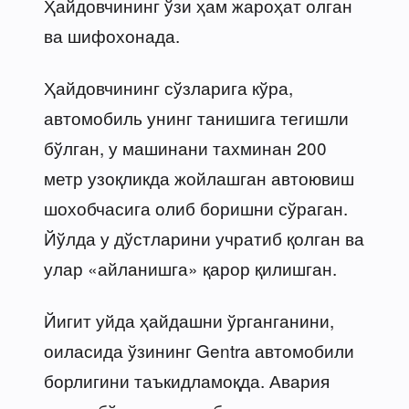
Ҳайдовчининг ўзи ҳам жароҳат олган
ва шифохонада.
Ҳайдовчининг сўзларига кўра,
автомобиль унинг танишига тегишли
бўлган, у машинани тахминан 200
метр узоқликда жойлашган автоювиш
шохобчасига олиб боришни сўраган.
Йўлда у дўстларини учратиб қолган ва
улар «айланишга» қарор қилишган.
Йигит уйда ҳайдашни ўрганганини,
оиласида ўзининг Gentra автомобили
борлигини таъкидламоқда. Авария