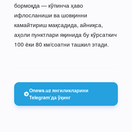
бормоқда — кўпинча ҳаво
ифлосланиши ва шовқинни
камайтириш мақсадида, айниқса,
аҳоли пунктлари яқинида бу кўрсаткич
100 ёки 80 км/соатни ташкил этади.
Onews.uz янгиликларини
Telegram’да ўқинг