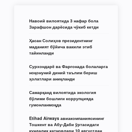
Навоий вилоятида 3 нафар бола
Зарафшон дарёсида чўкиб кетди
Ҳасан Солиҳов президентнинг
маданият бўйича вакили этиб
тайинланди
Сурхондарё ва Фарғонада болаларга
ноқонуний диний таълим бериш
ҳолатлари аниқланди
Самарқанд вилоятида экология
бўлими бошлиғи коррупцияда
гумонланмоқда
Etihad Airways авиакомпаниясининг
Тошкент ва Абу-Даби ўртасидаги
кундалик қатновлари 10 августдан