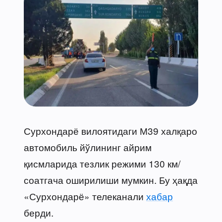
Сурхондарё вилоятидаги М39 халқаро
автомобиль йўлининг айрим
қисмларида тезлик режими 130 км/
соатгача оширилиши мумкин. Бу ҳақда
«Сурхондарё» телеканали
хабар
берди.