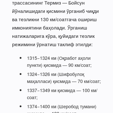
трассасининг Термиз — Бойсун
йўналишидаги қисмини ўрганиб чиқди
ва тезликни 130 км/соатгача ошириш
имкониятини баҳолади. Ўрганиш
натижаларига кўра, қуйидаги тезлик
режимини ўрнатиш таклиф этилди:
1315−1324 км (Оқработ аҳоли
пункти) қисмида — 90 км/соат;
1324−1326 км (Шифобулоқ
маҳалласи) қисмида — 70 км/соат;
1337−1349 км қисмида — 100 км/
соат;
1374−1400 км (Шеробод тумани)