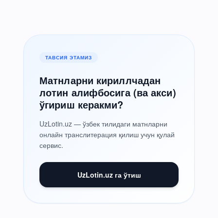
ТАВСИЯ ЭТАМИЗ
Матнларни кириллчадан
лотин алифбосига (ва акси)
ўгириш керакми?
UzLotin.uz — ўзбек тилидаги матнларни
онлайн транслитерация қилиш учун қулай
сервис.
UzLotin.uz га ўтиш