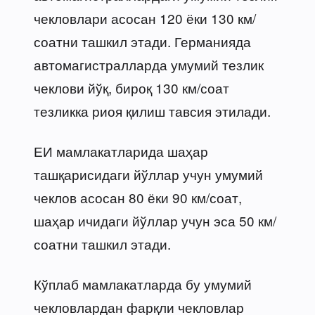
чекловлари асосан 120 ёки 130 км/
соатни ташкил этади. Германияда
автомагистралларда умумий тезлик
чеклови йўқ, бироқ 130 км/соат
тезликка риоя қилиш тавсия этилади.
ЕИ мамлакатларида шаҳар
ташқарисидаги йўллар учун умумий
чеклов асосан 80 ёки 90 км/соат,
шаҳар ичидаги йўллар учун эса 50 км/
соатни ташкил этади.
Кўплаб мамлакатларда бу умумий
чекловлардан фарқли чекловлар