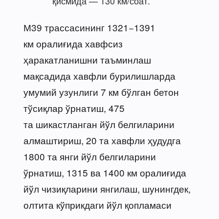
қисмида — 130 км/соат.
М39 трассасининг 1321−1391
км оралиғида хавфсиз
ҳаракатланишни таъминлаш
мақсадида хавфли бурилишларда
умумий узунлиги 7 км бўлган бетон
тўсиқлар ўрнатиш, 475
та шикастланган йўл белгиларини
алмаштириш, 20 та хавфли ҳудудга
1800 та янги йўл белгиларини
ўрнатиш, 1315 ва 1400 км оралиғида
йўл чизиқларини янгилаш, шунингдек,
олтита кўприкдаги йўл қопламаси