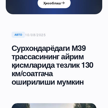
Ҳисоблаш
10/08/2025
АВТО
Сурхондарёдаги М39
трассасининг айрим
қисмларида тезлик 130
км/соатгача
оширилиши мумкин