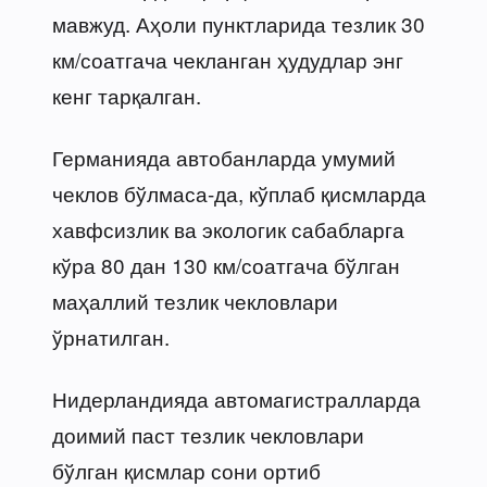
мавжуд. Аҳоли пунктларида тезлик 30
км/соатгача чекланган ҳудудлар энг
кенг тарқалган.
Германияда автобанларда умумий
чеклов бўлмаса-да, кўплаб қисмларда
хавфсизлик ва экологик сабабларга
кўра 80 дан 130 км/соатгача бўлган
маҳаллий тезлик чекловлари
ўрнатилган.
Нидерландияда автомагистралларда
доимий паст тезлик чекловлари
бўлган қисмлар сони ортиб