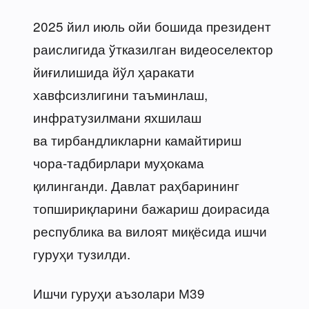
2025 йил июль ойи бошида президент
раислигида ўтказилган видеоселектор
йиғилишида йўл ҳаракати
хавфсизлигини таъминлаш,
инфратузилмани яхшилаш
ва тирбандликларни камайтириш
чора-тадбирлари муҳокама
қилинганди. Давлат раҳбарининг
топшириқларини бажариш доирасида
республика ва вилоят миқёсида ишчи
гуруҳи тузилди.
Ишчи гуруҳи аъзолари М39