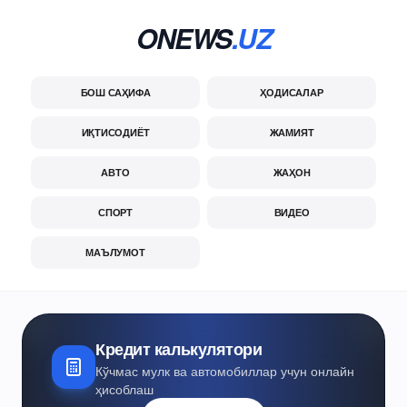
ONEWS
.UZ
БОШ САҲИФА
ҲОДИСАЛАР
ИҚТИСОДИЁТ
ЖАМИЯТ
АВТО
ЖАҲОН
СПОРТ
ВИДЕО
МАЪЛУМОТ
Кредит калькулятори
Кўчмас мулк ва автомобиллар учун онлайн
ҳисоблаш