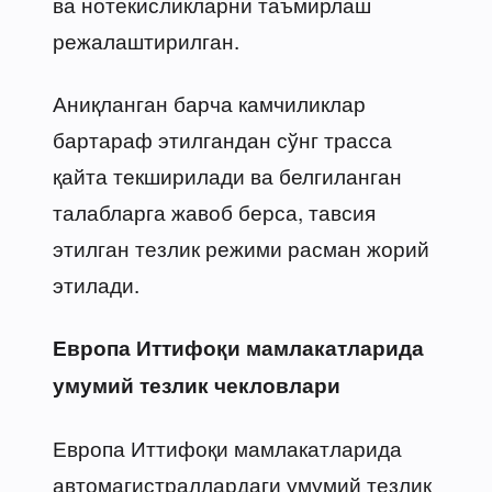
ва нотекисликларни таъмирлаш
режалаштирилган.
Аниқланган барча камчиликлар
бартараф этилгандан сўнг трасса
қайта текширилади ва белгиланган
талабларга жавоб берса, тавсия
этилган тезлик режими расман жорий
этилади.
Европа Иттифоқи мамлакатларида
умумий тезлик чекловлари
Европа Иттифоқи мамлакатларида
автомагистраллардаги умумий тезлик