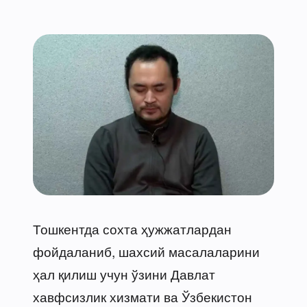
Тошкентда сохта ҳужжатлардан
фойдаланиб, шахсий масалаларини
ҳал қилиш учун ўзини Давлат
хавфсизлик хизмати ва Ўзбекистон