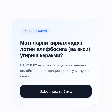
ТАВСИЯ ЭТАМИЗ
Матнларни кириллчадан
лотин алифбосига (ва акси)
ўгириш керакми?
UzLotin.uz — ўзбек тилидаги матнларни
онлайн транслитерация қилиш учун қулай
сервис.
UzLotin.uz га ўтиш