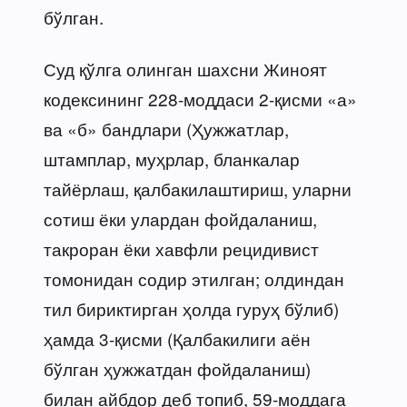
бўлган.
Суд қўлга олинган шахсни Жиноят
кодексининг 228-моддаси 2-қисми «а»
ва «б» бандлари (Ҳужжатлар,
штамплар, муҳрлар, бланкалар
тайёрлаш, қалбакилаштириш, уларни
сотиш ёки улардан фойдаланиш,
такроран ёки хавфли рецидивист
томонидан содир этилган; олдиндан
тил бириктирган ҳолда гуруҳ бўлиб)
ҳамда 3-қисми (Қалбакилиги аён
бўлган ҳужжатдан фойдаланиш)
билан айбдор деб топиб, 59-моддага