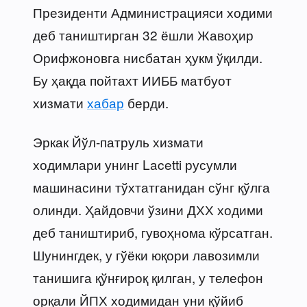
Президенти Администрацияси ходими
деб таништирган 32 ёшли Жавоҳир
Орифжоновга нисбатан ҳукм ўқилди.
Бу ҳақда пойтахт ИИББ матбуот
хизмати
хабар
берди.
Эркак Йўл-патруль хизмати
ходимлари унинг Lacetti русумли
машинасини тўхтатганидан сўнг қўлга
олинди. Ҳайдовчи ўзини ДХХ ходими
деб таништириб, гувоҳнома кўрсатган.
Шунингдек, у гўёки юқори лавозимли
танишига қўнғироқ қилган, у телефон
орқали ЙПХ ходимидан уни қўйиб