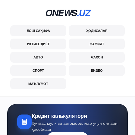
ONEWS
.UZ
БОШ САҲИФА
ҲОДИСАЛАР
ИҚТИСОДИЁТ
ЖАМИЯТ
АВТО
ЖАҲОН
СПОРТ
ВИДЕО
МАЪЛУМОТ
Кредит калькулятори
Кўчмас мулк ва автомобиллар учун онлайн
ҳисоблаш