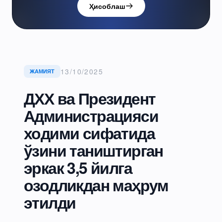
Ҳисоблаш
13/10/2025
ЖАМИЯТ
ДХХ ва Президент
Администрацияси
ходими сифатида
ўзини таништирган
эркак 3,5 йилга
озодликдан маҳрум
этилди