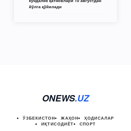
кундалик қатновлари 10 августдан
йўлга қўйилади
ONEWS
.UZ
ЎЗБЕКИСТОН
ЖАҲОН
ҲОДИСАЛАР
ИҚТИСОДИЁТ
СПОРТ