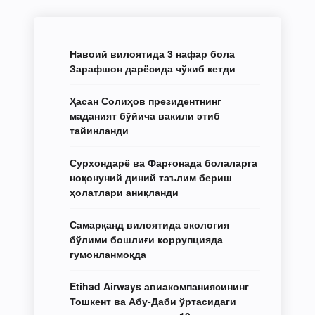
Навоий вилоятида 3 нафар бола
Зарафшон дарёсида чўкиб кетди
Ҳасан Солиҳов президентнинг
маданият бўйича вакили этиб
тайинланди
Сурхондарё ва Фарғонада болаларга
ноқонуний диний таълим бериш
ҳолатлари аниқланди
Самарқанд вилоятида экология
бўлими бошлиғи коррупцияда
гумонланмоқда
Etihad Airways авиакомпаниясининг
Тошкент ва Абу-Даби ўртасидаги