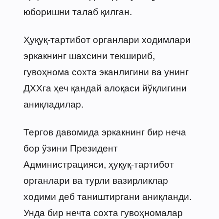
юборишни талаб қилган.
Ҳуқуқ-тартибот органлари ходимлари
эркакнинг шахсини текшириб,
гувоҳнома сохта эканлигини ва унинг
ДХХга ҳеч қандай алоқаси йўқлигини
аниқладилар.
Тергов давомида эркакнинг бир неча
бор ўзини Президент
Администрацияси, ҳуқуқ-тартибот
органлари ва турли вазирликлар
ходими деб таништиргани аниқланди.
Унда бир нечта сохта гувоҳномалар