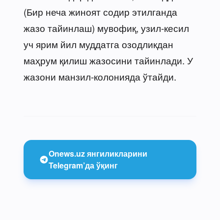
(Бир неча жиноят содир этилганда
жазо тайинлаш) мувофиқ, узил-кесил
уч ярим йил муддатга озодликдан
маҳрум қилиш жазосини тайинлади. У
жазони манзил-колонияда ўтайди.
Onews.uz янгиликларини
Telegram’да ўқинг