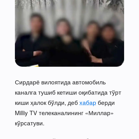
Сирдарё вилоятида автомобиль
каналга тушиб кетиши оқибатида тўрт
киши ҳалок бўлди, деб
хабар
берди
Milliy TV телеканалининг «Миллар»
кўрсатуви.