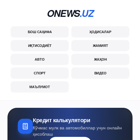
ONEWS
.UZ
БОШ САҲИФА
ҲОДИСАЛАР
ИҚТИСОДИЁТ
ЖАМИЯТ
АВТО
ЖАҲОН
СПОРТ
ВИДЕО
МАЪЛУМОТ
Кредит калькулятори
Кўчмас мулк ва автомобиллар учун онлайн
ҳисоблаш