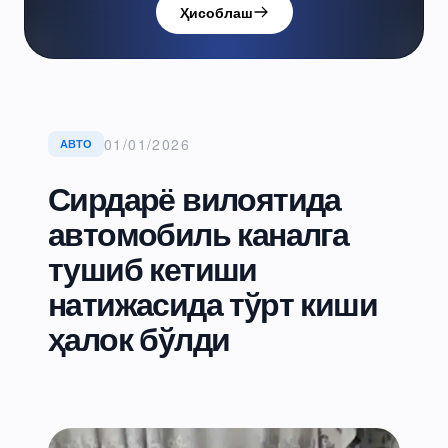
Ҳисоблаш
01/01/2026
АВТО
Сирдарё вилоятида
автомобиль каналга
тушиб кетиши
натижасида тўрт киши
ҳалок бўлди