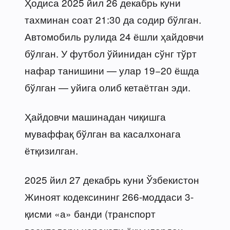
Ҳодиса 2025 йил 26 декабрь куни
тахминан соат 21:30 да содир бўлган.
Автомобиль рулида 24 ёшли ҳайдовчи
бўлган. У футбол ўйинидан сўнг тўрт
нафар танишини — улар 19−20 ёшда
бўлган — уйига олиб кетаётган эди.
Ҳайдовчи машинадан чиқишга
муваффақ бўлган ва касалхонага
ётқизилган.
2025 йил 27 декабрь куни Ўзбекистон
Жиноят кодексининг 266-моддаси 3-
қисми «а» банди (транспорт