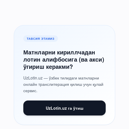
ТАВСИЯ ЭТАМИЗ
Матнларни кириллчадан
лотин алифбосига (ва акси)
ўгириш керакми?
UzLotin.uz — ўзбек тилидаги матнларни
онлайн транслитерация қилиш учун қулай
сервис.
UzLotin.uz га ўтиш