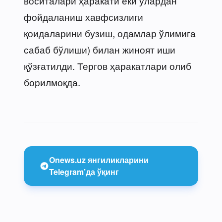
воситалари ҳаракати ёки улардан
фойдаланиш хавфсизлиги
қоидаларини бузиш, одамлар ўлимига
сабаб бўлиши) билан жиноят иши
қўзғатилди. Тергов ҳаракатлари олиб
борилмоқда.
Onews.uz янгиликларини
Telegram’да ўқинг