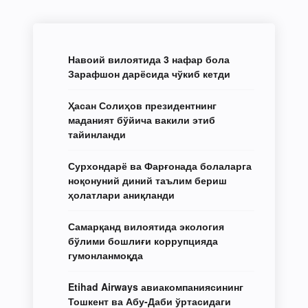
Навоий вилоятида 3 нафар бола
Зарафшон дарёсида чўкиб кетди
Ҳасан Солиҳов президентнинг
маданият бўйича вакили этиб
тайинланди
Сурхондарё ва Фарғонада болаларга
ноқонуний диний таълим бериш
ҳолатлари аниқланди
Самарқанд вилоятида экология
бўлими бошлиғи коррупцияда
гумонланмоқда
Etihad Airways авиакомпаниясининг
Тошкент ва Абу-Даби ўртасидаги