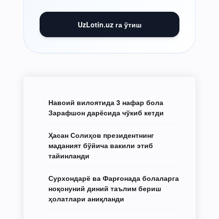
UzLotin.uz га ўтиш
Навоий вилоятида 3 нафар бола
Зарафшон дарёсида чўкиб кетди
Ҳасан Солиҳов президентнинг
маданият бўйича вакили этиб
тайинланди
Сурхондарё ва Фарғонада болаларга
ноқонуний диний таълим бериш
ҳолатлари аниқланди