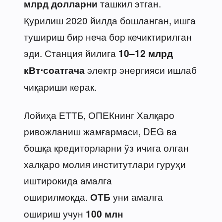
ташкил этган.
млрд долларни
Қурилиш 2020 йилда бошланган, ишга
тушириш бир неча бор кечиктирилган
эди. Станция йилига
10–12 млрд
электр энергияси ишлаб
кВт⋅соатгача
чиқариши керак.
Лойиҳа ЕТТБ, ОПЕКнинг Халқаро
ривожланиш жамғармаси, DEG ва
бошқа кредиторларни ўз ичига олган
халқаро молия институтлари гуруҳи
иштирокида амалга
оширилмоқда.
уни амалга
ОТБ
ошириш учун
100 млн