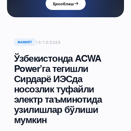
Ҳисоблаш
13/12/2025
ЖАМИЯТ
Ўзбекистонда ACWA
Power’га тегишли
Сирдарё ИЭСда
носозлик туфайли
электр таъминотида
узилишлар бўлиши
мумкин