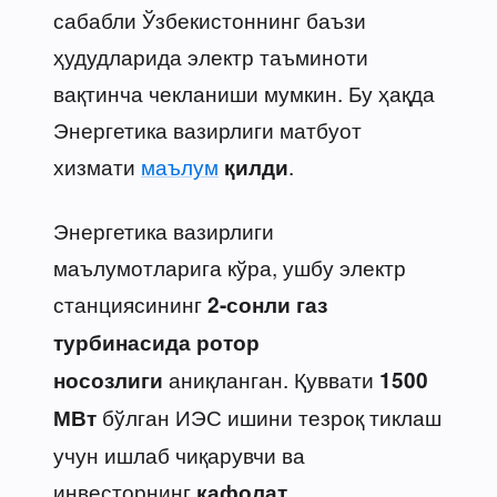
сабабли Ўзбекистоннинг баъзи
ҳудудларида электр таъминоти
вақтинча чекланиши мумкин. Бу ҳақда
Энергетика вазирлиги матбуот
хизмати
маълум
.
қилди
Энергетика вазирлиги
маълумотларига кўра, ушбу электр
станциясининг
2-сонли газ
турбинасида ротор
аниқланган. Қуввати
носозлиги
1500
бўлган ИЭС ишини тезроқ тиклаш
МВт
учун ишлаб чиқарувчи ва
инвесторнинг
кафолат