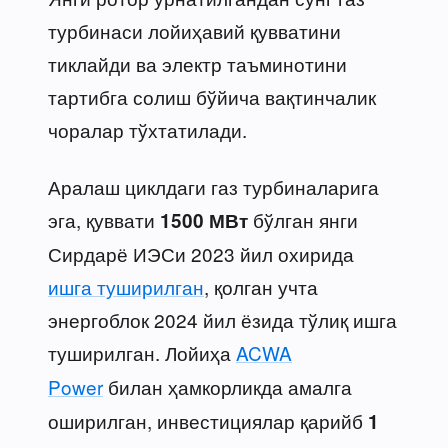
турбинаси лойиҳавий қувватини
тиклайди ва электр таъминотини
тартибга солиш бўйича вақтинчалик
чоралар тўхтатилади.
Аралаш циклдаги газ турбиналарига
эга, қуввати
бўлган янги
1500 МВт
Сирдарё ИЭСи 2023 йил охирида
ишга туширилган
, қолган учта
энергоблок 2024 йил ёзида тўлиқ ишга
туширилган. Лойиҳа
ACWA
Power
билан ҳамкорликда амалга
оширилган, инвестициялар қарийб
1