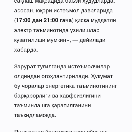
сақлаш мақсадида баъзи ҳудудларда,
асосан, юқори истеъмол даврларида
(
) қисқа муддатли
17:00 дан 21:00 гача
электр таъминотида узилишлар
кузатилиши мумкин», — дейилади
хабарда.
Зарурат туғилганда истеъмолчилар
олдиндан огоҳлантирилади. Ҳукумат
бу чоралар энергетика таъминотининг
барқарорлиги ва хавфсизлигини
таъминлашга қаратилганини
таъкидламоқда.
Янги ротор ўрнатилгандан сўнг газ