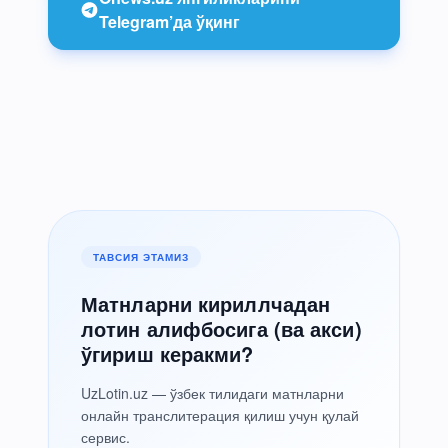
Telegram’да ўқинг
ТАВСИЯ ЭТАМИЗ
Матнларни кириллчадан
лотин алифбосига (ва акси)
ўгириш керакми?
UzLotin.uz — ўзбек тилидаги матнларни
онлайн транслитерация қилиш учун қулай
сервис.