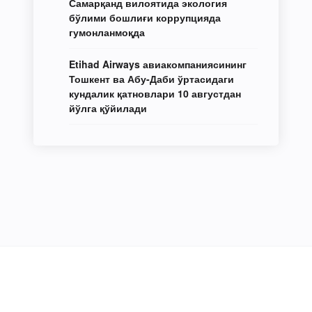
Самарқанд вилоятида экология
бўлими бошлиғи коррупцияда
гумонланмоқда
Etihad Airways авиакомпаниясининг
Тошкент ва Абу-Даби ўртасидаги
кундалик қатновлари 10 августдан
йўлга қўйилади