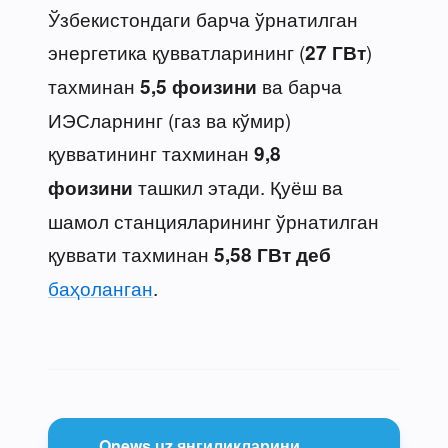
Ўзбекистондаги барча ўрнатилган
энергетика қувватларининг (
)
27 ГВт
тахминан
ва барча
5,5 фоизини
ИЭСларнинг (газ ва кўмир)
қувватининг тахминан
9,8
ташкил этади. Қуёш ва
фоизини
шамол станцияларининг ўрнатилган
қуввати тахминан
5,58 ГВт
деб
баҳоланган
.
Onews.uz янгиликларини