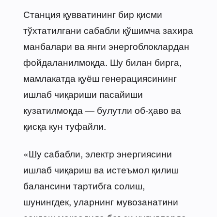
Станция қувватининг бир қисми
тўхтатилгани сабабли қўшимча захира
манбалари ва янги энергоблоклардан
фойдаланилмоқда. Шу билан бирга,
мамлакатда қуёш генерациясининг
ишлаб чиқариши пасайиши
кузатилмоқда — булутли об-ҳаво ва
қисқа кун туфайли.
«Шу сабабли, электр энергиясини
ишлаб чиқариш ва истеъмол қилиш
балансини тартибга солиш,
шунингдек, уларнинг мувозанатини