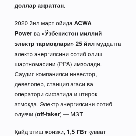
.
доллар
ажратган
2020 йил март ойида
ACWA
ва
Power
«Ўзбекистон миллий
муддатга
электр тармоқлари»
25 йил
электр энергиясини сотиб олиш
шартномасини (PPA) имзолади.
Саудия компанияси инвестор,
девелопер, станция эгаси ва
оператори сифатида иштирок
этмоқда. Электр энергиясини сотиб
олувчи (
) — МЭТ.
off-taker
Қайд этиш жоизки,
қувват
1,5 ГВт