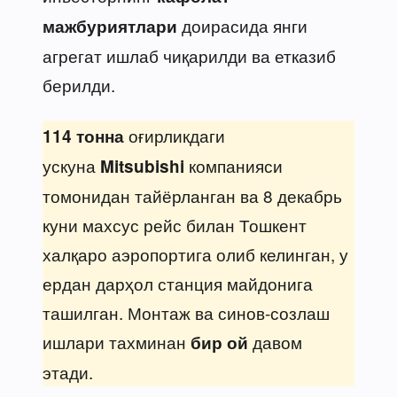
доирасида янги
мажбуриятлари
агрегат ишлаб чиқарилди ва етказиб
берилди.
оғирликдаги
114 тонна
ускуна
компанияси
Mitsubishi
томонидан тайёрланган ва 8 декабрь
куни махсус рейс билан Тошкент
халқаро аэропортига олиб келинган, у
ердан дарҳол станция майдонига
ташилган. Монтаж ва синов-созлаш
ишлари тахминан
давом
бир ой
этади.