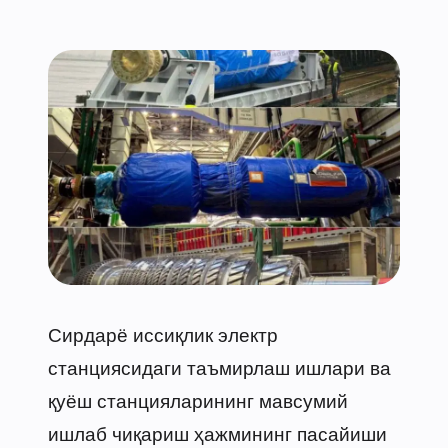
Сирдарё иссиқлик электр
станциясидаги таъмирлаш ишлари ва
қуёш станцияларининг мавсумий
ишлаб чиқариш ҳажмининг пасайиши