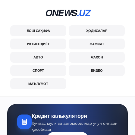
ONEWS
.UZ
БОШ САҲИФА
ҲОДИСАЛАР
ИҚТИСОДИЁТ
ЖАМИЯТ
АВТО
ЖАҲОН
СПОРТ
ВИДЕО
МАЪЛУМОТ
Кредит калькулятори
Кўчмас мулк ва автомобиллар учун онлайн
ҳисоблаш