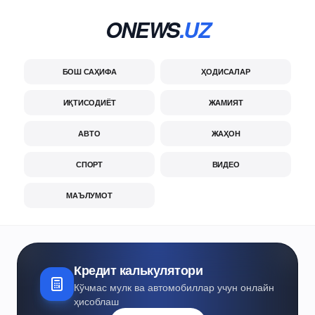
ONEWS
.UZ
БОШ САҲИФА
ҲОДИСАЛАР
ИҚТИСОДИЁТ
ЖАМИЯТ
АВТО
ЖАҲОН
СПОРТ
ВИДЕО
МАЪЛУМОТ
Кредит калькулятори
Кўчмас мулк ва автомобиллар учун онлайн
ҳисоблаш