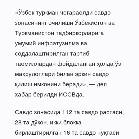
«Ўзбек-туркман чегараолди савдо
зонасининг очилиши Ўзбекистон ва
Туркманистон тадбиркорларига
умумий инфратузилма ва
соддалаштирилган тартиб-
таомиллардан фойдаланган ҳолда ўз
маҳсулотлари билан эркин савдо
қилиш имконини беради», — дея
хабар берилди ИССВда.
Савдо зонасида 112 та савдо растаси,
28 та дўкон, икки блокка
бирлаштирилган 16 та савдо нуқтаси