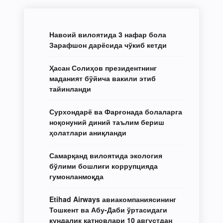
Навоий вилоятида 3 нафар бола
Зарафшон дарёсида чўкиб кетди
Ҳасан Солиҳов президентнинг
маданият бўйича вакили этиб
тайинланди
Сурхондарё ва Фарғонада болаларга
ноқонуний диний таълим бериш
ҳолатлари аниқланди
Самарқанд вилоятида экология
бўлими бошлиғи коррупцияда
гумонланмоқда
Etihad Airways авиакомпаниясининг
Тошкент ва Абу-Даби ўртасидаги
кундалик қатновлари 10 августдан