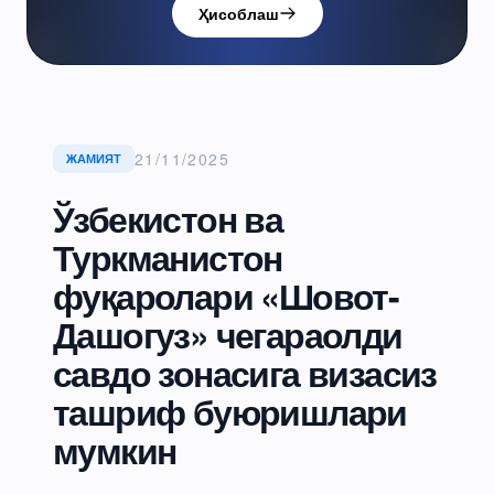
Ҳисоблаш
21/11/2025
ЖАМИЯТ
Ўзбекистон ва
Туркманистон
фуқаролари «Шовот-
Дашогуз» чегараолди
савдо зонасига визасиз
ташриф буюришлари
мумкин