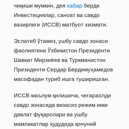
чиқиши мумкин, дея
хабар
берди
Инвестициялар, саноат ва савдо
вазирлиги (ИССВ) матбуот хизмати.
Эслатиб ўтамиз, ушбу савдо зонаси
фаолиятини Ўзбекистон Президенти
Шавкат Мирзиёев ва Туркманистон
Президенти Сердар Бердимуҳамедов
масофадан туриб ишга туширишган.
ИССВ маълум қилишича, чегараолди
савдо зонасида визасиз режим икки
давлат фуқаролари ва ушбу
мамлакатлар ҳудудида қонуний