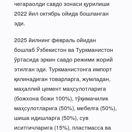
чегараолди савдо зонаси қурилиши
2022 йил октябрь ойида бошланган
эди.
2025 йилнинг февраль ойидан
бошлаб Ўзбекистон ва Туркманистон
ўртасида эркин савдо режими жорий
этилган эди. Туркманистонга импорт
қилинадиган товарларга, жумладан,
маҳаллий цемент маҳсулотларига
(божхона божи 100%), тўқимачилик
маҳсулотларига (50%), мебелга (50%),
шиша идишларга (50%), сув
иситгичларига (15%), пластмасса ва