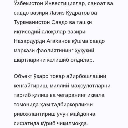
Ўзбекистон Инвестициялар, саноат ва
савдо вазири Лазиз Қудратов ва
Туркманистон Савдо ва ташқи
иқтисодий алоқалар вазири
Назардурди Агаханов қўшма савдо
маркази фаолиятининг ҳуқуқий
шартларини келишиб олдилар.
Объект ўзаро товар айирбошлашни
кенгайтириш, миллий маҳсулотларни
тарғиб қилиш ва чегаранинг иккала
томонида ҳам тадбиркорликни
ривожлантириш учун майдонча
сифатида кўриб чиқилмоқда.