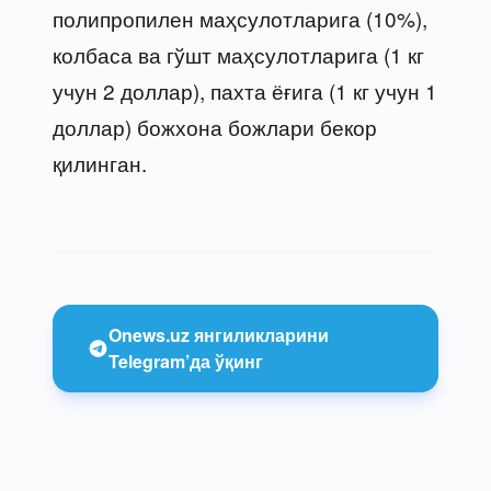
полипропилен маҳсулотларига (10%),
колбаса ва гўшт маҳсулотларига (1 кг
учун 2 доллар), пахта ёғига (1 кг учун 1
доллар) божхона божлари бекор
қилинган.
Onews.uz янгиликларини
Telegram’да ўқинг