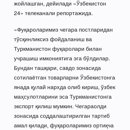
жойлашган, дейилади «Ўзбекистон
24» телеканали репортажида.
«Фуқароларимиз чегара постларидан
тўсқинликсиз фойдаланиш ва
Туркманистон фуқаролари билан
учрашиш имкониятига эга бўлдилар.
Бундан ташқари, савдо зонасида
сотилаётган товарларни Ўзбекистонга
янада қулай нархда олиб кириш, ўзбек
маҳсулотларини эса Туркманистонга
экспорт қилиш мумкин. Чегараолди
зонасида соддалаштирилган тартиб
амал қилади, фуқароларимиз ортиқча