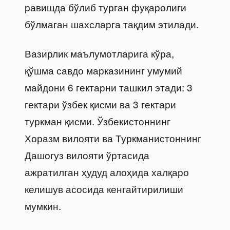
равишда бўлиб турган фуқаролиги
бўлмаган шахсларга тақдим этилади.
Вазирлик маълумотларига кўра,
қўшма савдо марказининг умумий
майдони 6 гектарни ташкил этади: 3
гектари ўзбек қисми ва 3 гектари
туркман қисми. Ўзбекистоннинг
Хоразм вилояти ва Туркманистоннинг
Дашогуз вилояти ўртасида
ажратилган ҳудуд алоҳида халқаро
келишув асосида кенгайтирилиши
мумкин.