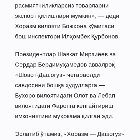
расмиятчиликларсиз товарларни
экспорт қилишлари мумкин», — деди
Хоразм вилояти Божхона қўмитаси
бош инспектори Илҳомбек Қурбонов.
Президентлар Шавкат Мирзиёев ва
Сердар Бердимуҳамедов аввалроқ
«Шовот-Дашогуз» чегараолди
савдосини бошқа ҳудудларга —
Бухоро вилоятидаги Олот ва Лебап
вилоятидаги Фаропга кенгайтириш
имкониятини муҳокама қилган эди.
Эслатиб ўтамиз, «Хоразм — Дашогуз»