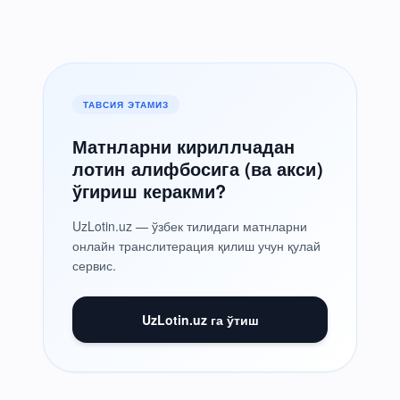
ТАВСИЯ ЭТАМИЗ
Матнларни кириллчадан
лотин алифбосига (ва акси)
ўгириш керакми?
UzLotin.uz — ўзбек тилидаги матнларни
онлайн транслитерация қилиш учун қулай
сервис.
UzLotin.uz га ўтиш