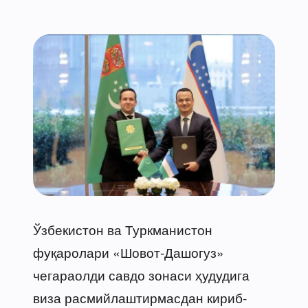
Ўзбекистон ва Туркманистон
фуқаролари «Шовот-Дашогуз»
чегараолди савдо зонаси ҳудудига
виза расмийлаштирмасдан кириб-