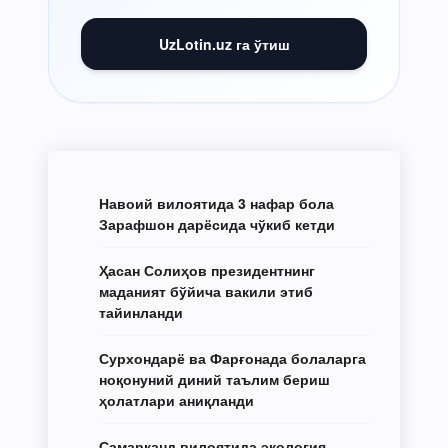
UzLotin.uz га ўтиш
Навоий вилоятида 3 нафар бола
Зарафшон дарёсида чўкиб кетди
Ҳасан Солиҳов президентнинг
маданият бўйича вакили этиб
тайинланди
Сурхондарё ва Фарғонада болаларга
ноқонуний диний таълим бериш
ҳолатлари аниқланди
Самарқанд вилоятида экология