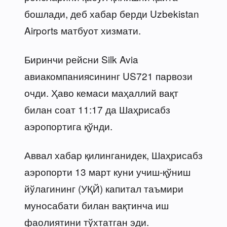
бошлади, деб хабар берди Uzbekistan
Airports матбуот хизмати.
Биринчи рейсни Silk Avia
авиакомпаниясининг US721 парвози
очди. Ҳаво кемаси маҳаллий вақт
билан соат 11:17 да Шаҳрисабз
аэропортига қўнди.
Аввал хабар қилинганидек, Шаҳрисабз
аэропорти 13 март куни учиш-қўниш
йўлагининг (УҚЙ) капитал таъмири
муносабати билан вақтинча иш
фаолиятини тўхтатган эди.