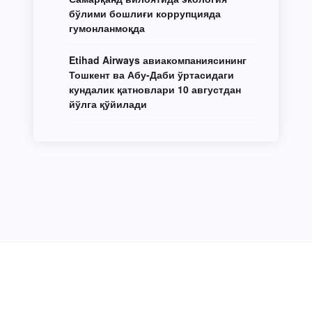
бўлими бошлиғи коррупцияда
гумонланмоқда
Etihad Airways авиакомпаниясининг
Тошкент ва Абу-Даби ўртасидаги
кундалик қатновлари 10 августдан
йўлга қўйилади