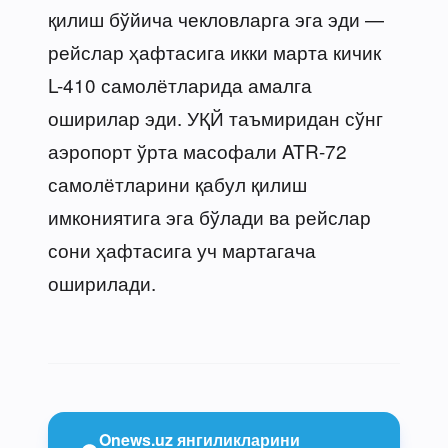
қилиш бўйича чекловларга эга эди —
рейслар ҳафтасига икки марта кичик
L-410 самолётларида амалга
оширилар эди. УҚЙ таъмиридан сўнг
аэропорт ўрта масофали ATR-72
самолётларини қабул қилиш
имкониятига эга бўлади ва рейслар
сони ҳафтасига уч мартагача
оширилади.
Onews.uz янгиликларини