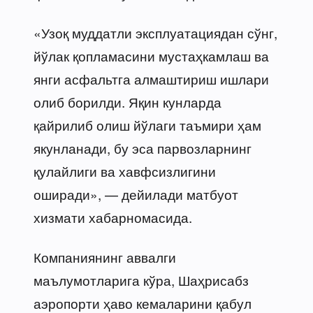
«Узоқ муддатли эксплуатациядан сўнг,
йўлак қопламасини мустаҳкамлаш ва
янги асфальтга алмаштириш ишлари
олиб борилди. Яқин кунларда
қайрилиб олиш йўлаги таъмири ҳам
якунланади, бу эса парвозларнинг
қулайлиги ва хавфсизлигини
оширади», — дейилади матбуот
хизмати хабарномасида.
Компаниянинг аввалги
маълумотларига кўра, Шаҳрисабз
аэропорти ҳаво кемаларини қабул