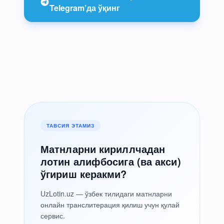
Telegram’да ўқинг
ТАВСИЯ ЭТАМИЗ
Матнларни кириллчадан
лотин алифбосига (ва акси)
ўгириш керакми?
UzLotin.uz — ўзбек тилидаги матнларни
онлайн транслитерация қилиш учун қулай
сервис.