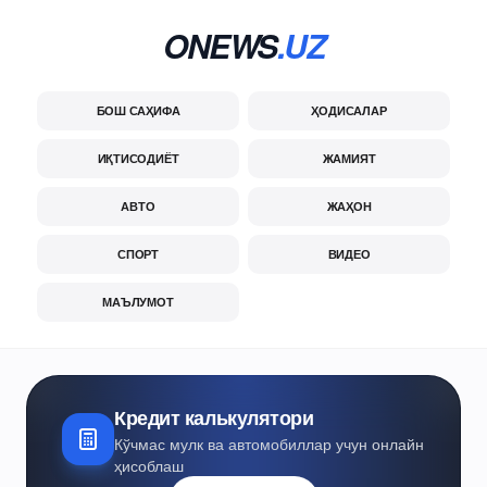
ONEWS
.UZ
БОШ САҲИФА
ҲОДИСАЛАР
ИҚТИСОДИЁТ
ЖАМИЯТ
АВТО
ЖАҲОН
СПОРТ
ВИДЕО
МАЪЛУМОТ
Кредит калькулятори
Кўчмас мулк ва автомобиллар учун онлайн
ҳисоблаш