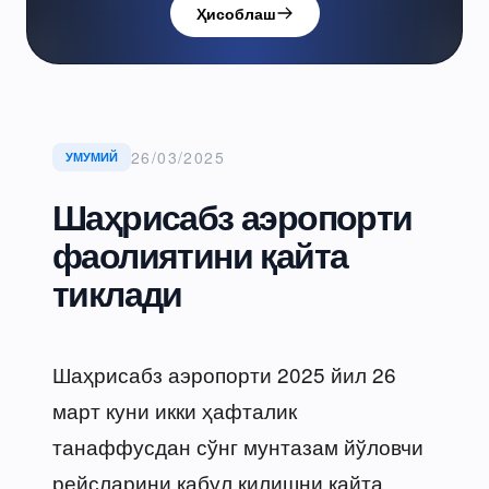
Ҳисоблаш
26/03/2025
УМУМИЙ
Шаҳрисабз аэропорти
фаолиятини қайта
тиклади
Шаҳрисабз аэропорти 2025 йил 26
март куни икки ҳафталик
танаффусдан сўнг мунтазам йўловчи
рейсларини қабул қилишни қайта