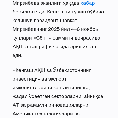
Мирзиёева эканлиги ҳақида
хабар
берилган эди. Кенгашни тузиш бўйича
келишув президент Шавкат
Мирзиёевнинг 2025 йил 4–6 ноябрь
кунлари «С5+1» саммити доирасида
АҚШга ташрифи чоғида эришилган
эди.
«Кенгаш АҚШ ва Ўзбекистоннинг
инвестиция ва экспорт
имкониятларини кенгайтиришга,
жадал ўсаётган секторларни, айниқса
АТ ва рақамли инновацияларни
Америка технологиялари ва