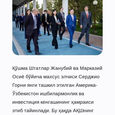
Қўшма Штатлар Жанубий ва Марказий
Осиё бўйича махсус элчиси Серджио
Горни янги ташкил этилган Америка-
Ўзбекистон ишбилармонлик ва
инвестиция кенгашининг ҳамраиси
этиб тайинлади. Бу ҳақда АҚШнинг