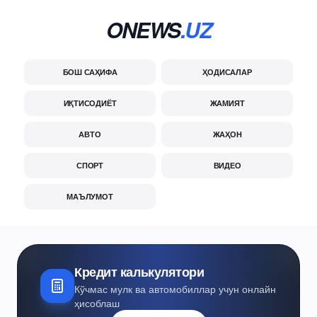
ONEWS
.UZ
БОШ САҲИФА
ҲОДИСАЛАР
ИҚТИСОДИЁТ
ЖАМИЯТ
АВТО
ЖАҲОН
СПОРТ
ВИДЕО
МАЪЛУМОТ
Кредит калькулятори
Кўчмас мулк ва автомобиллар учун онлайн
ҳисоблаш