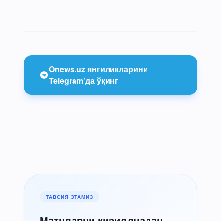
Onews.uz янгиликларини
Telegram’да ўқинг
ТАВСИЯ ЭТАМИЗ
Матнларни кириллчадан