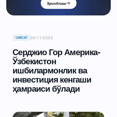
Ҳисоблаш
26/11/2025
СИЁСАТ
Серджио Гор Америка-
Ўзбекистон
ишбилармонлик ва
инвестиция кенгаши
ҳамраиси бўлади