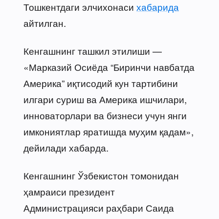
Тошкентдаги элчихонаси
хабарида
айтилган.
Кенгашнинг ташкил этилиши —
«Марказий Осиёда “Биринчи навбатда
Америка” иқтисодий кун тартибини
илгари суриш ва Америка ишчилари,
инноваторлари ва бизнеси учун янги
имкониятлар яратишда муҳим қадам»,
дейилади хабарда.
Кенгашнинг Ўзбекистон томонидан
ҳамраиси президент
Администрацияси раҳбари Саида