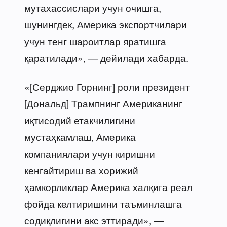
мутахассислари учун очишга,
шунингдек, Америка экспортчилари
учун тенг шароитлар яратишга
қаратилади», — дейилади хабарда.
«[Серджио Горнинг] роли президент
[Дональд] Трампнинг Американинг
иқтисодий етакчилигини
мустаҳкамлаш, Америка
компаниялари учун киришни
кенгайтириш ва хорижий
ҳамкорликлар Америка халқига реал
фойда келтиришини таъминлашга
содиқлигини акс эттиради», —