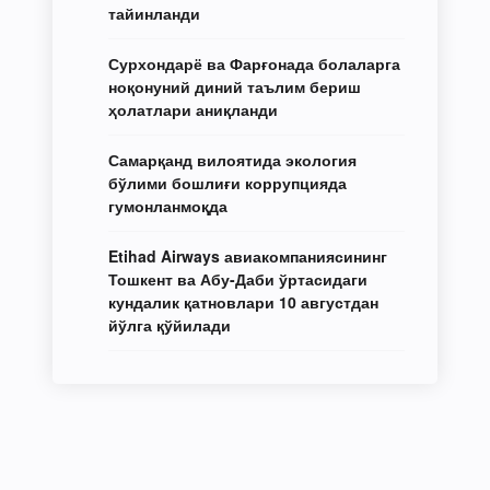
тайинланди
Сурхондарё ва Фарғонада болаларга
ноқонуний диний таълим бериш
ҳолатлари аниқланди
Самарқанд вилоятида экология
бўлими бошлиғи коррупцияда
гумонланмоқда
Etihad Airways авиакомпаниясининг
Тошкент ва Абу-Даби ўртасидаги
кундалик қатновлари 10 августдан
йўлга қўйилади