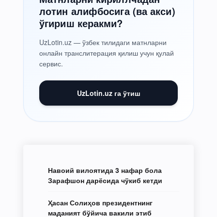
лотин алифбосига (ва акси)
ўгириш керакми?
UzLotin.uz — ўзбек тилидаги матнларни
онлайн транслитерация қилиш учун қулай
сервис.
UzLotin.uz га ўтиш
Навоий вилоятида 3 нафар бола
Зарафшон дарёсида чўкиб кетди
Ҳасан Солиҳов президентнинг
маданият бўйича вакили этиб