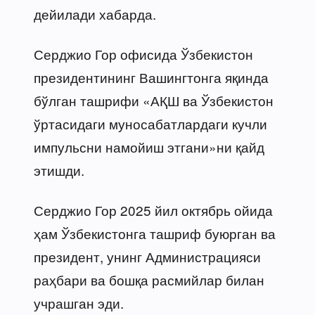
дейилади хабарда.
Серджио Гор офисида Ўзбекистон
президентининг Вашингтонга яқинда
бўлган ташрифи «АҚШ ва Ўзбекистон
ўртасидаги муносабатлардаги кучли
импульсни намойиш этгани»ни қайд
этишди.
Серджио Гор 2025 йил октябрь ойида
ҳам Ўзбекистонга ташриф буюрган ва
президент, унинг Администрацияси
раҳбари ва бошқа расмийлар билан
учрашган эди.