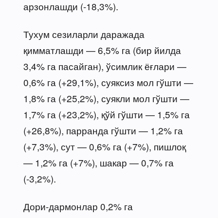
арзонлашди (-18,3%).
Тухум сезиларли даражада
қимматлашди — 6,5% га (бир йилда
3,4% га пасайган), ўсимлик ёғлари —
0,6% га (+29,1%), суяксиз мол гўшти —
1,8% га (+25,2%), суякли мол гўшти —
1,7% га (+23,2%), қўй гўшти — 1,5% га
(+26,8%), парранда гўшти — 1,2% га
(+7,3%), сут — 0,6% га (+7%), пишлоқ
— 1,2% га (+7%), шакар — 0,7% га
(-3,2%).
Дори-дармонлар 0,2% га