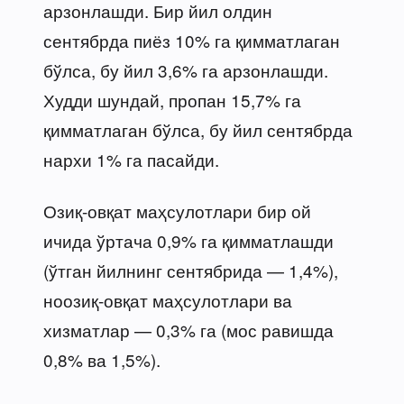
арзонлашди. Бир йил олдин
сентябрда пиёз 10% га қимматлаган
бўлса, бу йил 3,6% га арзонлашди.
Худди шундай, пропан 15,7% га
қимматлаган бўлса, бу йил сентябрда
нархи 1% га пасайди.
Озиқ-овқат маҳсулотлари бир ой
ичида ўртача 0,9% га қимматлашди
(ўтган йилнинг сентябрида — 1,4%),
ноозиқ-овқат маҳсулотлари ва
хизматлар — 0,3% га (мос равишда
0,8% ва 1,5%).