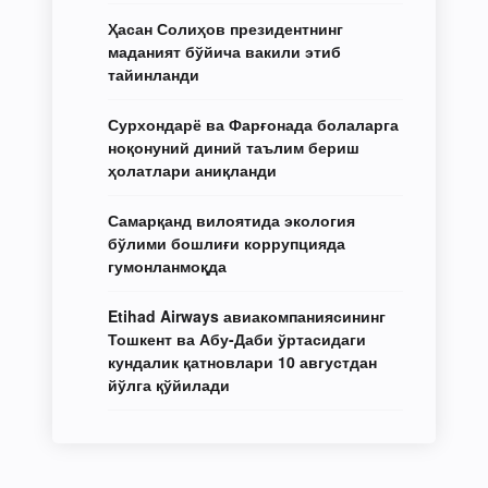
Ҳасан Солиҳов президентнинг
маданият бўйича вакили этиб
тайинланди
Сурхондарё ва Фарғонада болаларга
ноқонуний диний таълим бериш
ҳолатлари аниқланди
Самарқанд вилоятида экология
бўлими бошлиғи коррупцияда
гумонланмоқда
Etihad Airways авиакомпаниясининг
Тошкент ва Абу-Даби ўртасидаги
кундалик қатновлари 10 августдан
йўлга қўйилади