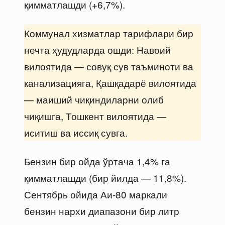
қимматлашди (+6,7%).
Коммунал хизматлар тарифлари бир
нечта ҳудудларда ошди: Навоий
вилоятида — совуқ сув таъминоти ва
канализацияга, Қашқадарё вилоятида
— маиший чиқиндиларни олиб
чиқишга, Тошкент вилоятида —
иситиш ва иссиқ сувга.
Бензин бир ойда ўртача 1,4% га
қимматлашди (бир йилда — 11,8%).
Сентябрь ойида Аи-80 маркали
бензин нархи диапазони бир литр