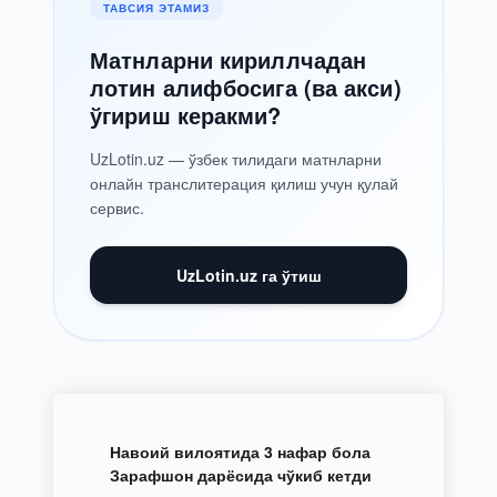
ТАВСИЯ ЭТАМИЗ
Матнларни кириллчадан
лотин алифбосига (ва акси)
ўгириш керакми?
UzLotin.uz — ўзбек тилидаги матнларни
онлайн транслитерация қилиш учун қулай
сервис.
UzLotin.uz га ўтиш
Навоий вилоятида 3 нафар бола
Зарафшон дарёсида чўкиб кетди