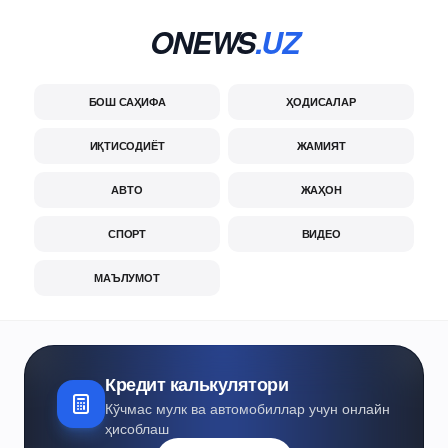
ONEWS
.UZ
БОШ САҲИФА
ҲОДИСАЛАР
ИҚТИСОДИЁТ
ЖАМИЯТ
АВТО
ЖАҲОН
СПОРТ
ВИДЕО
МАЪЛУМОТ
Кредит калькулятори
Кўчмас мулк ва автомобиллар учун онлайн
ҳисоблаш