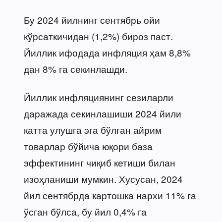
Бу 2024 йилнинг сентябрь ойи
кўрсаткичидан (1,2%) бироз паст.
Йиллик ифодада инфляция ҳам 8,8%
дан 8% га секинлашди.
Йиллик инфляциянинг сезиларли
даражада секинлашиши 2024 йили
катта улушга эга бўлган айрим
товарлар бўйича юқори база
эффектининг чиқиб кетиши билан
изоҳланиши мумкин. Хусусан, 2024
йил сентябрда картошка нархи 11% га
ўсган бўлса, бу йил 0,4% га