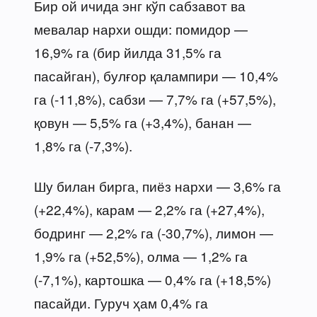
Бир ой ичида энг кўп сабзавот ва
мевалар нархи ошди: помидор —
16,9% га (бир йилда 31,5% га
пасайган), булғор қалампири — 10,4%
га (-11,8%), сабзи — 7,7% га (+57,5%),
қовун — 5,5% га (+3,4%), банан —
1,8% га (-7,3%).
Шу билан бирга, пиёз нархи — 3,6% га
(+22,4%), карам — 2,2% га (+27,4%),
бодринг — 2,2% га (-30,7%), лимон —
1,9% га (+52,5%), олма — 1,2% га
(-7,1%), картошка — 0,4% га (+18,5%)
пасайди. Гуруч ҳам 0,4% га