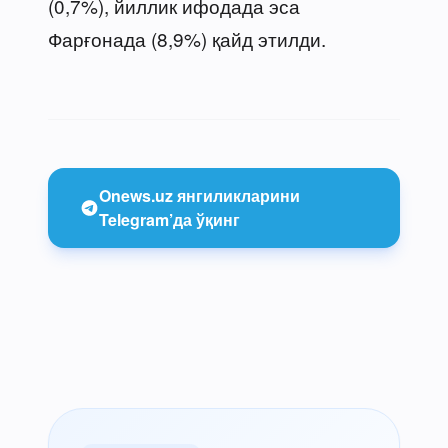
(0,7%), йиллик ифодада эса
Фарғонада (8,9%) қайд этилди.
Onews.uz янгиликларини
Telegram’да ўқинг