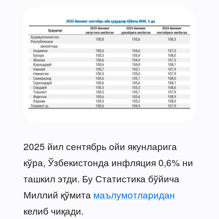
2025 йил сентябрь ойи якунларига
кўра, Ўзбекистонда инфляция 0,6% ни
ташкил этди. Бу Статистика бўйича
Миллий қўмита
маълумотларидан
келиб чиқади.