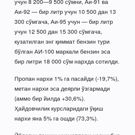
учун 8 200—9 500 сўмни, Аи-91 ва
Аи-92 — бир литр учун 10 500 дан 13
300 сўмгача, Аи-95 учун — бир литр
учун 12 500 дан 15 300 сўмгача,
кузатилган энг қиммат бензин тури
бўлган АИ-100 маркали бензин эса
бир литри 18 000 сўм нархда сотилди.
Пропан нархи 1% га пасайди (-19,7%),
метан нархи эса деярли ўзгармади
(аммо бир йилда +30,6%).
Ҳайдовчилик курсларидаги ўқиш
нархи яна 5% га ошди (73,3%).