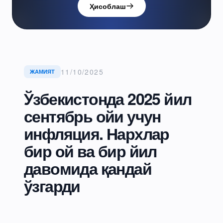
Ҳисоблаш
11/10/2025
ЖАМИЯТ
Ўзбекистонда 2025 йил
сентябрь ойи учун
инфляция. Нархлар
бир ой ва бир йил
давомида қандай
ўзгарди