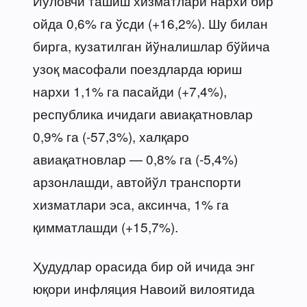
Йўловчи ташиш хизматлари нархи бир
ойда 0,6% га ўсди (+16,2%). Шу билан
бирга, кузатилган йўналишлар бўйича
узоқ масофали поездларда юриш
нархи 1,1% га пасайди (+7,4%),
республика ичидаги авиақатновлар
0,9% га (-57,3%), халқаро
авиақатновлар — 0,8% га (-5,4%)
арзонлашди, автойўл транспорти
хизматлари эса, аксинча, 1% га
қимматлашди (+15,7%).
Ҳудудлар орасида бир ой ичида энг
юқори инфляция Навоий вилоятида