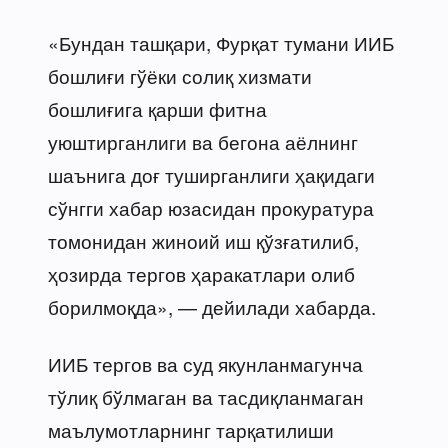
«Бундан ташқари, Фурқат тумани ИИБ
бошлиғи гўёки солиқ хизмати
бошлиғига қарши фитна
уюштирганлиги ва бегона аёлнинг
шаънига доғ туширганлиги ҳақидаги
сўнгги хабар юзасидан прокуратура
томонидан жиноий иш қўзғатилиб,
ҳозирда тергов ҳаракатлари олиб
борилмоқда», — дейилади хабарда.
ИИБ тергов ва суд якунланмагунча
тўлиқ бўлмаган ва тасдиқланмаган
маълумотларнинг тарқатилиши