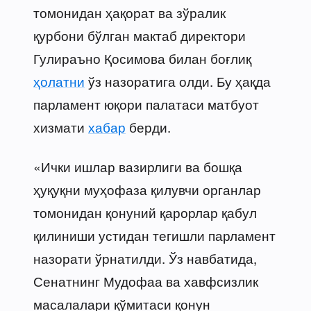
томонидан ҳақорат ва зўралик
қурбони бўлган мактаб директори
Гулираъно Қосимова билан боғлиқ
ҳолатни
ўз назоратига олди. Бу ҳақда
парламент юқори палатаси матбуот
хизмати
хабар
берди.
«Ички ишлар вазирлиги ва бошқа
ҳуқуқни муҳофаза қилувчи органлар
томонидан қонуний қарорлар қабул
қилиниши устидан тегишли парламент
назорати ўрнатилди. Ўз навбатида,
Сенатнинг Мудофаа ва хавфсизлик
масалалари қўмитаси қонун