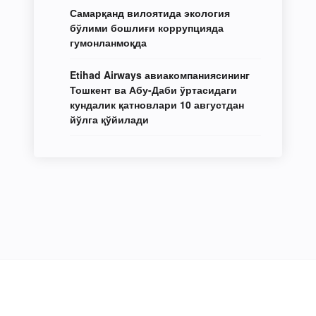
Самарқанд вилоятида экология
бўлими бошлиғи коррупцияда
гумонланмоқда
Etihad Airways авиакомпаниясининг
Тошкент ва Абу-Даби ўртасидаги
кундалик қатновлари 10 августдан
йўлга қўйилади