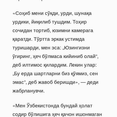
«Соҳиб мени сўкди, урди, шунақа
урдики, йиқилиб тушдим. Тоҳир
сочидан тортиб, юзимни камерага
қаратди. Тўртта эркак устимда
туришарди, мен эса: „Юзингизни
ўгиринг, ҳеч бўлмаса кийиниб олай“,
деб илтимос қилардим. Лекин улар:
„Бу ерда шартларни биз қўямиз, сен
эмас“, деб жавоб беришди», — деди
жабрланувчи.
«Мен Ўзбекистонда бундай ҳолат
содир бўлишига ҳеч қачон ишонмаган