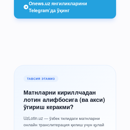
Onews.uz янгиликларини
Telegram’да ўқинг
ТАВСИЯ ЭТАМИЗ
Матнларни кириллчадан
лотин алифбосига (ва акси)
ўгириш керакми?
UzLotin.uz — ўзбек тилидаги матнларни
онлайн транслитерация қилиш учун қулай