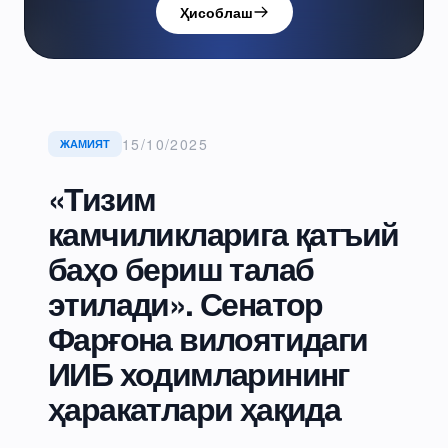
Ҳисоблаш
15/10/2025
ЖАМИЯТ
«Тизим
камчиликларига қатъий
баҳо бериш талаб
этилади». Сенатор
Фарғона вилоятидаги
ИИБ ходимларининг
ҳаракатлари ҳақида