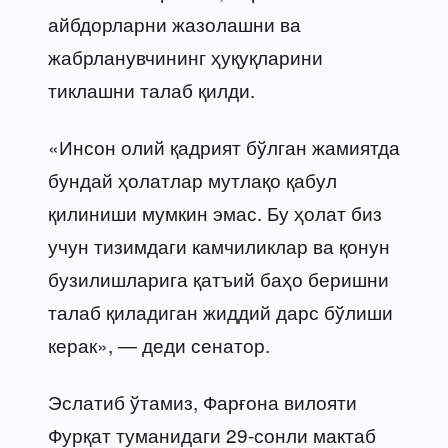
айбдорларни жазолашни ва
жабрланувчининг ҳуқуқларини
тиклашни талаб қилди.
«Инсон олий қадрият бўлган жамиятда
бундай ҳолатлар мутлақо қабул
қилиниши мумкин эмас. Бу ҳолат биз
учун тизимдаги камчиликлар ва қонун
бузилишларига қатъий баҳо беришни
талаб қиладиган жиддий дарс бўлиши
керак», — деди сенатор.
Эслатиб ўтамиз, Фарғона вилояти
Фурқат туманидаги 29-сонли мактаб