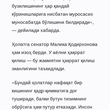
бузилишининг ҳар қандай
кўринишларига нисбатан муросасиз
муносабатда бўлишини билдиради»,
— дейилади хабарда.
Ҳолатга сенатор Малика Қодирхонова
ҳам изоҳ берди. У аёлни ҳақорат
қилиш — бу жамиятни ҳақорат қилиш
эканлигини таъкидлади.
«Бундай ҳолатлар нафақат бир
кишининг қадр-қимматига доғ
туширади, балки бутун тизимнинг
обрўсига ҳам путур етказади. Инсон