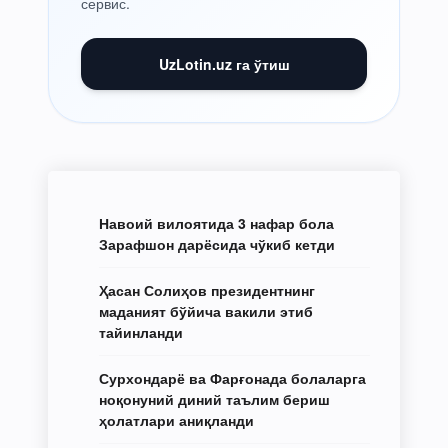
сервис.
UzLotin.uz га ўтиш
Навоий вилоятида 3 нафар бола
Зарафшон дарёсида чўкиб кетди
Ҳасан Солиҳов президентнинг
маданият бўйича вакили этиб
тайинланди
Сурхондарё ва Фарғонада болаларга
ноқонуний диний таълим бериш
ҳолатлари аниқланди