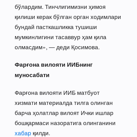
бўлардим. Тинчлигимизни ҳимоя
қилиши керак бўлган орган ходимлари
бундай пасткашликка тушиши
мумкинлигини тасаввур ҳам қила
олмасдим», — деди Қосимова.
Фарғона вилояти ИИБнинг
муносабати
Фарғона вилояти ИИБ матбуот
хизмати материалда тилга олинган
барча ҳолатлар вилоят Ички ишлар
бошқармаси назоратига олинганини
хабар
қилди.