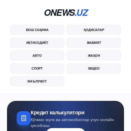
ONEWS
.UZ
БОШ САҲИФА
ҲОДИСАЛАР
ИҚТИСОДИЁТ
ЖАМИЯТ
АВТО
ЖАҲОН
СПОРТ
ВИДЕО
МАЪЛУМОТ
Кредит калькулятори
Кўчмас мулк ва автомобиллар учун онлайн
ҳисоблаш