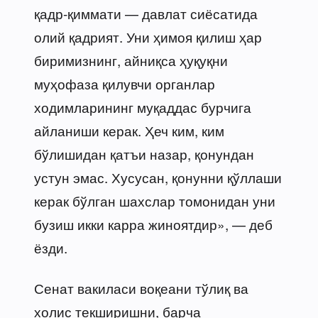
қадр-қиммати — давлат сиёсатида
олий қадрият. Уни ҳимоя қилиш ҳар
биримизнинг, айниқса ҳуқуқни
муҳофаза қилувчи органлар
ходимларининг муқаддас бурчига
айланиши керак. Ҳеч ким, ким
бўлишидан қатъи назар, қонундан
устун эмас. Хусусан, қонунни қўллаши
керак бўлган шахслар томонидан уни
бузиш икки карра жиноятдир», — деб
ёзди.
Сенат вакиласи воқеани тўлиқ ва
холис текширишни, барча