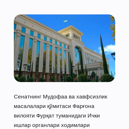
Сенатнинг Мудофаа ва хавфсизлик
масалалари қўмитаси Фарғона
вилояти Фурқат туманидаги Ички
ишлар органлари ходимлари