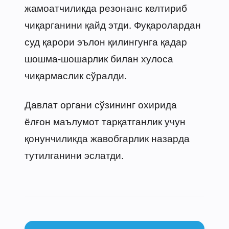
жамоатчиликда резонанс келтириб
чиқарганини қайд этди. Фуқаролардан
суд қарори эълон қилингунга қадар
шошма-шошарлик билан хулоса
чиқармаслик сўралди.
Давлат органи сўзининг охирида
ёлғон маълумот тарқатганлик учун
қонунчиликда жавобгарлик назарда
тутилганини эслатди.