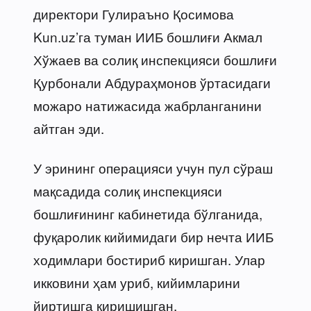
директори Гулираъно Қосимова
Kun.uz’га туман ИИБ бошлиғи Акмал
Хўжаев ва солиқ инспекцияси бошлиғи
Қурбонали Абдураҳмонов ўртасидаги
можаро натижасида жабрланганини
айтган эди.
У эрининг операцияси учун пул сўраш
мақсадида солиқ инспекцияси
бошлиғининг кабинетида бўлганида,
фуқаролик кийимидаги бир нечта ИИБ
ходимлари бостириб киришган. Улар
икковини ҳам уриб, кийимларини
йиртишга киришишган.