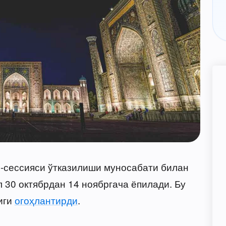
сессияси ўтказилиши муносабати билан
 30 октябрдан 14 ноябргача ёпилади. Бу
иги
огоҳлантирди
.