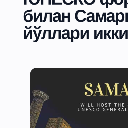
билан Самар
йўллари икки