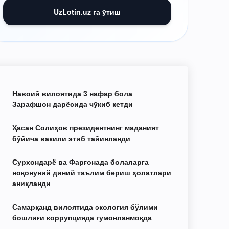
UzLotin.uz га ўтиш
Навоий вилоятида 3 нафар бола
Зарафшон дарёсида чўкиб кетди
Ҳасан Солиҳов президентнинг маданият
бўйича вакили этиб тайинланди
Сурхондарё ва Фарғонада болаларга
ноқонуний диний таълим бериш ҳолатлари
аниқланди
Самарқанд вилоятида экология бўлими
бошлиғи коррупцияда гумонланмоқда