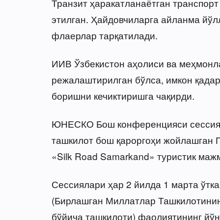
Транзит ҳаракатланаётган транспорт
этилган. Ҳайдовчиларга айланма йўл
флаерлар тарқатилади.
ИИВ Ўзбекистон аҳолиси ва меҳмонла
режалаштирилган бўлса, имкон қада
боришни кечиктиришга чақирди.
ЮНЕСКО Бош конференцияси сессияс
ташкилот бош қароргоҳи жойлашган 
«Silk Road Samarkand» туристик маж
Сессиялари ҳар 2 йилда 1 марта ўт
(Бирлашган Миллатлар Ташкилотинин
бўйича ташкилоти) фаолиятининг йў