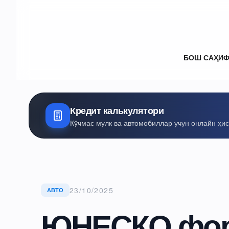
БОШ САҲИ
Кредит калькулятори
Кўчмас мулк ва автомобиллар учун онлайн ҳи
23/10/2025
АВТО
ЮНЕСКО фор