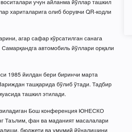
 воситалари учун айланма йўллар ташкил
лар хариталарига олиб борувчи QR-кодли
рини, агар сафар кўрсатилган санага
р Самарқандга автомобиль йўллари орқали
и 1985 йилдан бери биринчи марта
Париждан ташқарида бўлиб ўтади. Тадбир
муасида ташкил этилади.
казиладиган Бош конференция ЮНЕСКО
г Таълим, фан ва маданият масалалари
налиши, бюджети ва умумий йўналишини