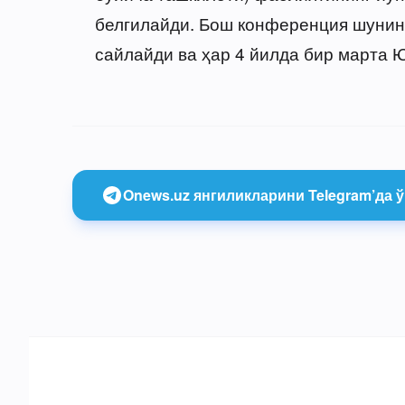
белгилайди. Бош конференция шунин
сайлайди ва ҳар 4 йилда бир марта
Onews.uz янгиликларини Telegram’да ў