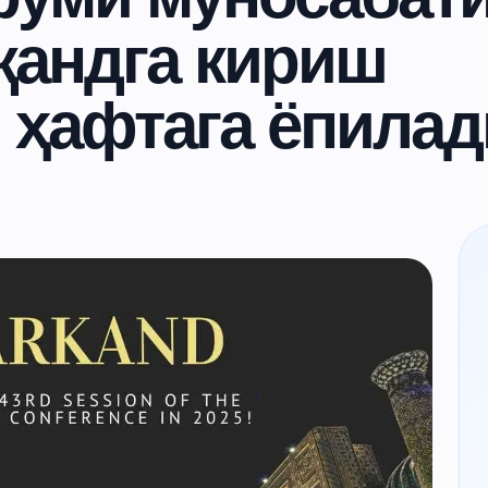
қандга кириш
 ҳафтага ёпилад