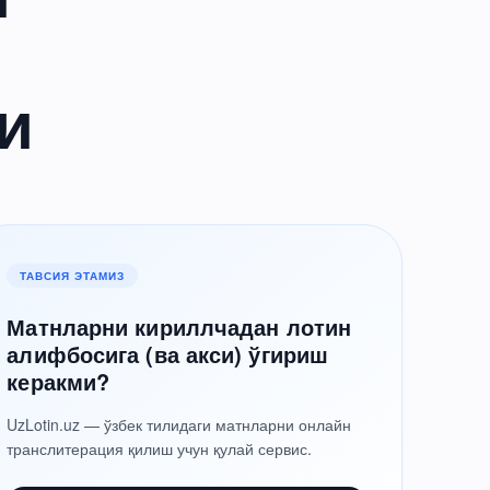
и
ТАВСИЯ ЭТАМИЗ
Матнларни кириллчадан лотин
алифбосига (ва акси) ўгириш
керакми?
UzLotin.uz — ўзбек тилидаги матнларни онлайн
транслитерация қилиш учун қулай сервис.