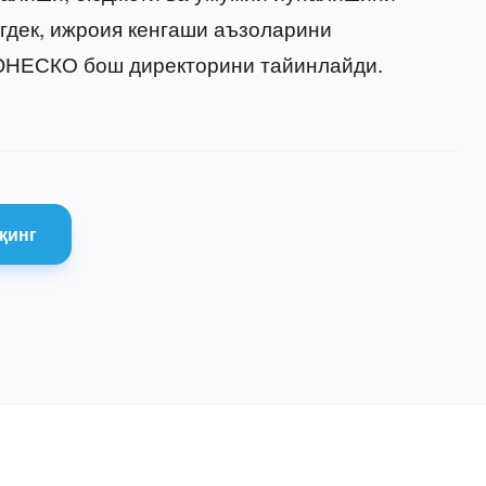
гдек, ижроия кенгаши аъзоларини
 ЮНЕСКО бош директорини тайинлайди.
қинг