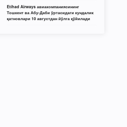
Etihad Airways авиакомпаниясининг
Тошкент ва Абу-Даби ўртасидаги кундалик
қатновлари 10 августдан йўлга қўйилади