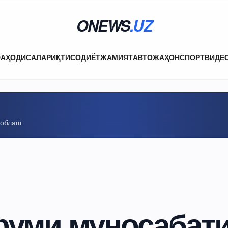
ONEWS
.UZ
ФА
ҲОДИСАЛАР
ИҚТИСОДИЁТ
ЖАМИЯТ
АВТО
ЖАҲОН
СПОРТ
ВИДЕ
соблаш
уми муносабат