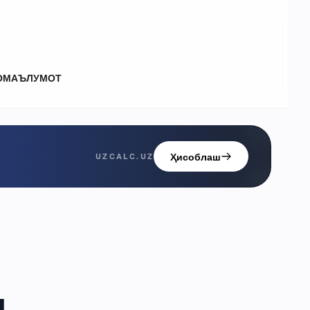
О
МАЪЛУМОТ
Ҳисоблаш
UZCALC.UZ
и