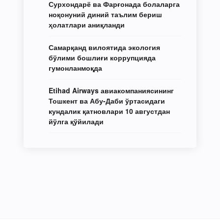
Сурхондарё ва Фарғонада болаларга
ноқонуний диний таълим бериш
ҳолатлари аниқланди
Самарқанд вилоятида экология
бўлими бошлиғи коррупцияда
гумонланмоқда
Etihad Airways авиакомпаниясининг
Тошкент ва Абу-Даби ўртасидаги
кундалик қатновлари 10 августдан
йўлга қўйилади