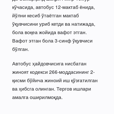
кўчасида, автобус 12-мактаб ёнида,
йўлни кесиб ўтаётган мактаб
ўқувчисини уриб кетди ва натижада,
бола воқеа жойида вафот этган.
Вафот этган бола 3-синф ўқувчиси
бўлган.
Автобус ҳайдовчисига нисбатан
жиноят кодекси 266-моддасининг 2-
қисми бўйича жиноий иш қўзғатилган
ва ҳибсга олинган. Тергов ишлари
амалга оширилмоқда.