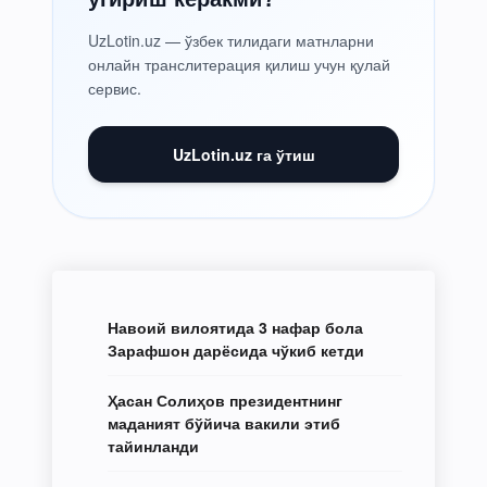
UzLotin.uz — ўзбек тилидаги матнларни
онлайн транслитерация қилиш учун қулай
сервис.
UzLotin.uz га ўтиш
Навоий вилоятида 3 нафар бола
Зарафшон дарёсида чўкиб кетди
Ҳасан Солиҳов президентнинг
маданият бўйича вакили этиб
тайинланди