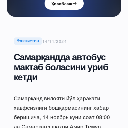
Ҳисоблаш
14/11/2024
ЎЗБЕКИСТОН
Самарқандда автобус
мактаб боласини уриб
кетди
Самарқанд вилояти йўл ҳаракати
хавфсизлиги бошқармасининг хабар
беришича, 14 ноябрь куни соат 08:00
да Самарқанд шаҳри Амир Темур