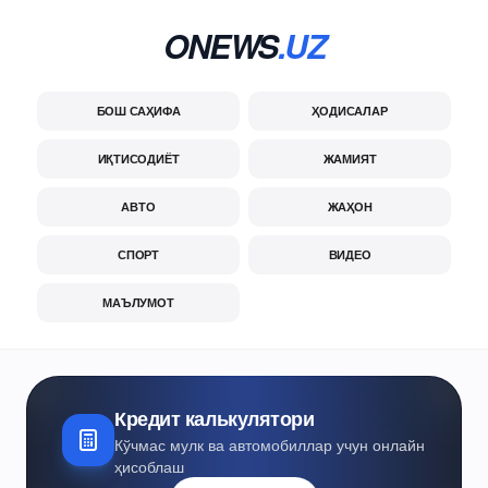
ONEWS
.UZ
БОШ САҲИФА
ҲОДИСАЛАР
ИҚТИСОДИЁТ
ЖАМИЯТ
АВТО
ЖАҲОН
СПОРТ
ВИДЕО
МАЪЛУМОТ
Кредит калькулятори
Кўчмас мулк ва автомобиллар учун онлайн
ҳисоблаш