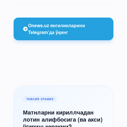
Onews.uz янгиликларини
Telegram’да ўқинг
ТАВСИЯ ЭТАМИЗ
Матнларни кириллчадан
лотин алифбосига (ва акси)
ўгириш керакми?