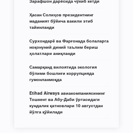
Зарафшон дарёсида чўкиб кетди
Ҳасан Солиҳов президентнинг
маданият бўйича вакили этиб
тайинланди
Сурхондарё ва Фарғонада болаларга
ноқонуний диний таълим бериш
ҳолатлари аниқланди
Самарқанд вилоятида экология
бўлими бошлиғи коррупцияда
гумонланмоқда
Etihad Airways авиакомпаниясининг
Тошкент ва Абу-Даби ўртасидаги
кундалик қатновлари 10 августдан
йўлга қўйилади