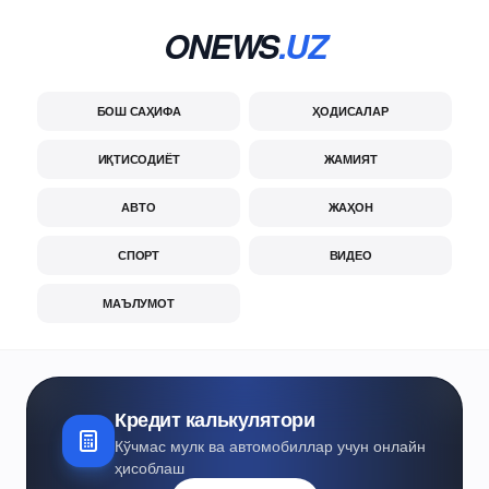
ONEWS
.UZ
БОШ САҲИФА
ҲОДИСАЛАР
ИҚТИСОДИЁТ
ЖАМИЯТ
АВТО
ЖАҲОН
СПОРТ
ВИДЕО
МАЪЛУМОТ
Кредит калькулятори
Кўчмас мулк ва автомобиллар учун онлайн
ҳисоблаш