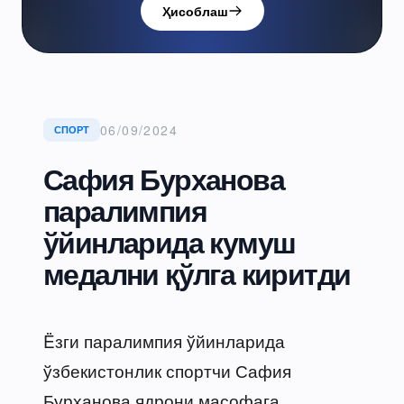
Ҳисоблаш
06/09/2024
СПОРТ
Сафия Бурханова
паралимпия
ўйинларида кумуш
медални қўлга киритди
Ëзги паралимпия ўйинларида
ўзбекистонлик спортчи Сафия
Бурханова ядрони масофага