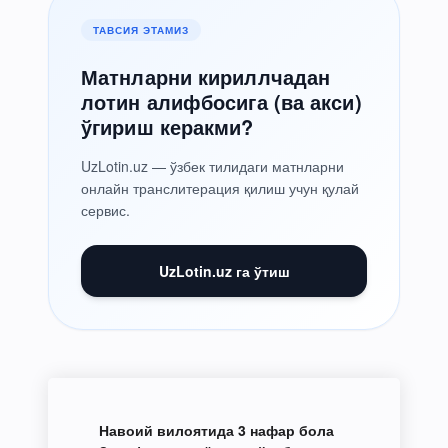
ТАВСИЯ ЭТАМИЗ
Матнларни кириллчадан
лотин алифбосига (ва акси)
ўгириш керакми?
UzLotin.uz — ўзбек тилидаги матнларни
онлайн транслитерация қилиш учун қулай
сервис.
UzLotin.uz га ўтиш
Навоий вилоятида 3 нафар бола