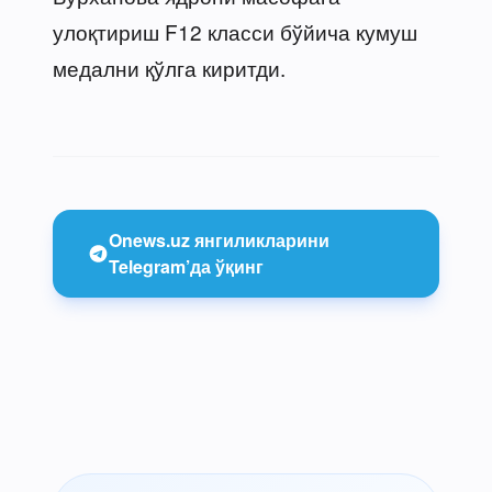
улоқтириш F12 класси бўйича кумуш
медални қўлга киритди.
Onews.uz янгиликларини
Telegram’да ўқинг