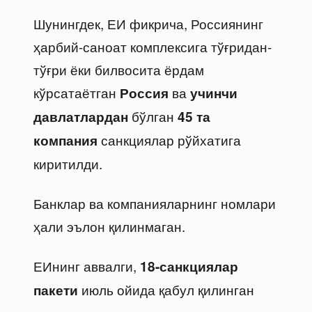
Шунингдек, ЕИ фикрича, Россиянинг
ҳарбий-саноат комплексига тўғридан-
тўғри ёки билвосита ёрдам
кўрсатаётган
ва
Россия
учинчи
бўлган
давлатлардан
45 та
санкциялар рўйхатига
компания
киритилди.
Банклар ва компанияларнинг номлари
ҳали эълон қилинмаган.
ЕИнинг аввалги,
18-санкциялар
июль ойида қабул қилинган
пакети