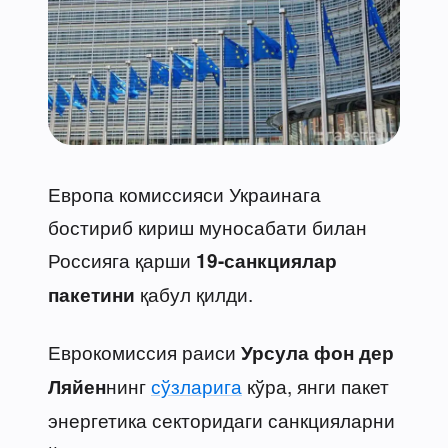
Европа комиссияси Украинага
бостириб кириш муносабати билан
Россияга қарши
19-санкциялар
қабул қилди.
пакетини
Еврокомиссия раиси
Урсула фон дер
нинг
сўзларига
кўра, янги пакет
Ляйен
энергетика секторидаги санкцияларни