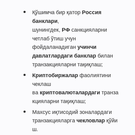
Қўшимча бир қатор
Россия
,
банклари
шунингдек,
санкцияларни
РФ
четлаб ўтиш учун
фойдаланадиган
учинчи
билан
давлатлардаги банклар
транзакцияларни тақиқлаш;
фаолиятини
Криптобиржалар
чеклаш
ва
транза
криптовалюталардаги
кцияларни тақиқлаш;
Махсус иқтисодий зоналардаги
транзакцияларга
қўйи
чекловлар
ш.