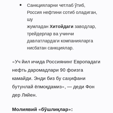
Санкцияларни четлаб ўтиб,
Россия нефтини сотиб оладиган,
шу
жумладан
заводлар,
Хитойдаги
трейдерлар ва учинчи
давлатлардаги компанияларга
нисбатан санкциялар.
«Уч йил ичида Россиянинг Европадаги
нефть даромадлари 90 фоизга
камайди. Энди биз бу саҳифани
бутунлай ёпмоқдамиз», — деди Фон
дер Ляйен.
Молиявий «бўшлиқлар»: