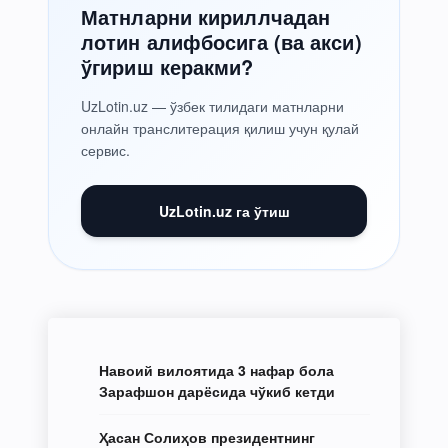
Матнларни кириллчадан
лотин алифбосига (ва акси)
ўгириш керакми?
UzLotin.uz — ўзбек тилидаги матнларни
онлайн транслитерация қилиш учун қулай
сервис.
UzLotin.uz га ўтиш
Навоий вилоятида 3 нафар бола
Зарафшон дарёсида чўкиб кетди
Ҳасан Солиҳов президентнинг