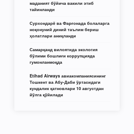
маданият бўйича вакили этиб
тайинланди
Сурхондарё ва Фарғонада болаларга
ноқонуний диний таълим бериш
ҳолатлари аниқланди
Самарқанд вилоятида экология
бўлими бошлиғи коррупцияда
гумонланмоқда
Etihad Airways авиакомпаниясининг
Тошкент ва Абу-Даби ўртасидаги
кундалик қатновлари 10 августдан
йўлга қўйилади