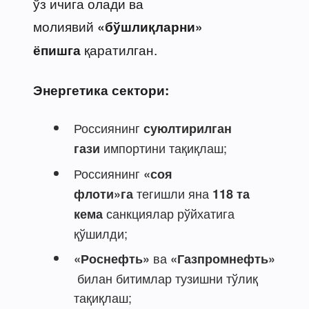
ўз ичига олади ва
молиявий
«бўшлиқларни»
қаратилган.
ёпишга
Энергетика сектори:
Россиянинг
суюлтирилган
импортини тақиқлаш;
гази
Россиянинг
«соя
тегишли яна
флоти»га
118 та
санкциялар рўйхатига
кема
қўшилди;
ва
«Роснефть»
«Газпромнефть»
билан битимлар тузишни тўлиқ
тақиқлаш;