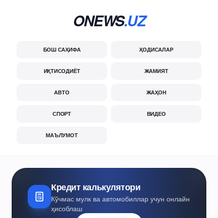
ONEWS
.UZ
БОШ САҲИФА
ҲОДИСАЛАР
ИҚТИСОДИЁТ
ЖАМИЯТ
АВТО
ЖАҲОН
СПОРТ
ВИДЕО
МАЪЛУМОТ
Кредит калькулятори
Кўчмас мулк ва автомобиллар учун онлайн
ҳисоблаш