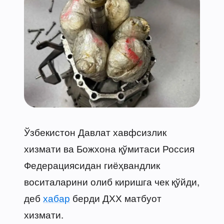
Ўзбекистон Давлат хавфсизлик
хизмати ва Божхона қўмитаси Россия
Федерациясидан гиёҳвандлик
воситаларини олиб киришга чек қўйди,
деб
хабар
берди ДХХ матбуот
хизмати.