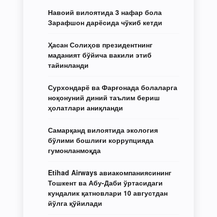
Навоий вилоятида 3 нафар бола
Зарафшон дарёсида чўкиб кетди
Ҳасан Солиҳов президентнинг
маданият бўйича вакили этиб
тайинланди
Сурхондарё ва Фарғонада болаларга
ноқонуний диний таълим бериш
ҳолатлари аниқланди
Самарқанд вилоятида экология
бўлими бошлиғи коррупцияда
гумонланмоқда
Etihad Airways авиакомпаниясининг
Тошкент ва Абу-Даби ўртасидаги
кундалик қатновлари 10 августдан
йўлга қўйилади