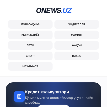
ONEWS
.UZ
БОШ САҲИФА
ҲОДИСАЛАР
ИҚТИСОДИЁТ
ЖАМИЯТ
АВТО
ЖАҲОН
СПОРТ
ВИДЕО
МАЪЛУМОТ
Кредит калькулятори
Кўчмас мулк ва автомобиллар учун онлайн
ҳисоблаш