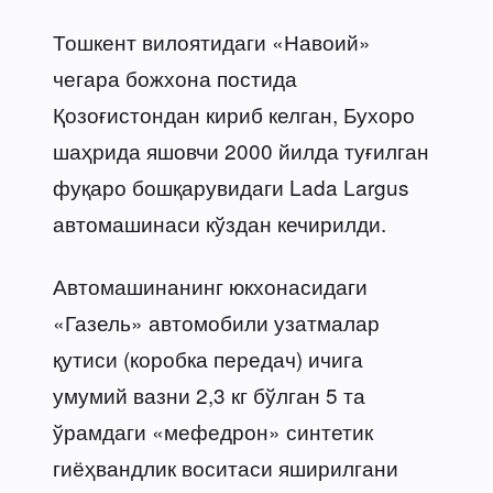
Тошкент вилоятидаги «Навоий»
чегара божхона постида
Қозоғистондан кириб келган, Бухоро
шаҳрида яшовчи 2000 йилда туғилган
фуқаро бошқарувидаги Lada Largus
автомашинаси кўздан кечирилди.
Автомашинанинг юкхонасидаги
«Газель» автомобили узатмалар
қутиси (коробка передач) ичига
умумий вазни 2,3 кг бўлган 5 та
ўрамдаги «мефедрон» синтетик
гиёҳвандлик воситаси яширилгани