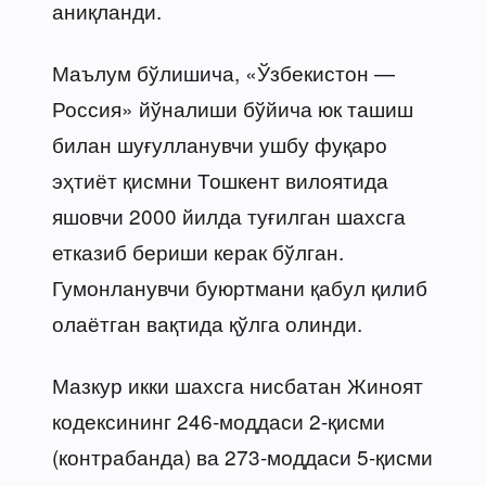
аниқланди.
Маълум бўлишича, «Ўзбекистон —
Россия» йўналиши бўйича юк ташиш
билан шуғулланувчи ушбу фуқаро
эҳтиёт қисмни Тошкент вилоятида
яшовчи 2000 йилда туғилган шахсга
етказиб бериши керак бўлган.
Гумонланувчи буюртмани қабул қилиб
олаётган вақтида қўлга олинди.
Мазкур икки шахсга нисбатан Жиноят
кодексининг 246-моддаси 2-қисми
(контрабанда) ва 273-моддаси 5-қисми