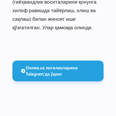
(гиёҳвандлик воситаларини қонунга
хилоф равишда тайёрлаш, олиш ва
сақлаш) билан жиноят иши
қўзғатилган. Улар қамоққа олинди.
Onews.uz янгиликларини
Telegram’да ўқинг