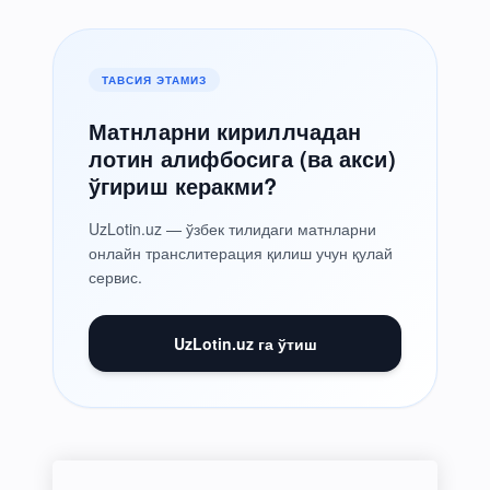
ТАВСИЯ ЭТАМИЗ
Матнларни кириллчадан
лотин алифбосига (ва акси)
ўгириш керакми?
UzLotin.uz — ўзбек тилидаги матнларни
онлайн транслитерация қилиш учун қулай
сервис.
UzLotin.uz га ўтиш