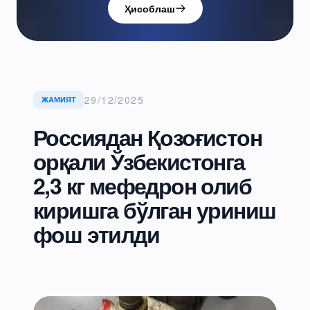
Ҳисоблаш
29/12/2025
ЖАМИЯТ
Россиядан Қозоғистон
орқали Ўзбекистонга
2,3 кг мефедрон олиб
киришга бўлган уриниш
фош этилди